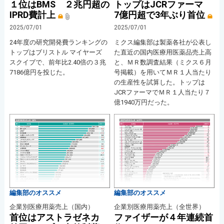
１位はBMS ２兆円超の
トップはJCRファーマ
IPRD費計上
7億円超で3年ぶり首位
2025/07/01
2025/07/01
24年度の研究開発費ランキングの
ミクス編集部は製薬各社が公表し
トップはブリストル マイヤーズ
た直近の国内医療用医薬品売上高
スクイブで、前年比2.40倍の３兆
と、ＭＲ数調査結果（ミクス６月
7186億円を投じた。
号掲載）を用いてＭＲ１人当たり
の生産性を試算した。トップは
JCRファーマでＭＲ１人当たり７
億1940万円だった。
編集部のオススメ
編集部のオススメ
企業別医療用薬売上（国内）
企業別医療用薬売上（全世界）
首位はアストラゼネカ
ファイザーが４年連続首