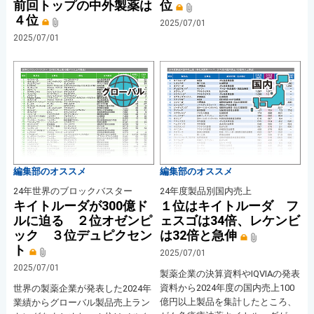
前回トップの中外製薬は
位
４位
2025/07/01
2025/07/01
編集部のオススメ
編集部のオススメ
24年世界のブロックバスター
24年度製品別国内売上
キイトルーダが300億ド
１位はキイトルーダ フ
ルに迫る ２位オゼンピ
ェスゴは34倍、レケンビ
ック ３位デュピクセン
は32倍と急伸
ト
2025/07/01
2025/07/01
製薬企業の決算資料やIQVIAの発表
資料から2024年度の国内売上100
世界の製薬企業が発表した2024年
億円以上製品を集計したところ、
業績からグローバル製品売上ラン