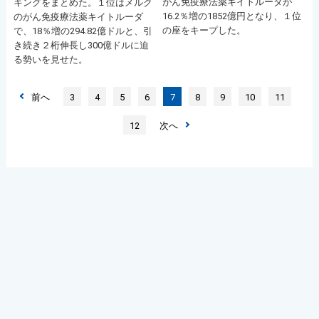
がん免疫療法薬キイトルーダが
キングをまとめた。１位はメルク
16.2％増の1852億円となり、１位
のがん免疫療法薬キイトルーダ
の座をキープした。
で、18％増の294.82億ドルと、引
き続き２桁伸長し300億ドルに迫
る勢いを見せた。
前へ
3
4
5
6
7
8
9
10
11
12
次へ