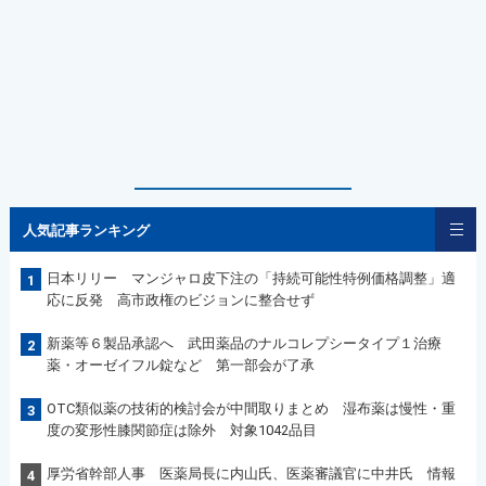
人気記事ランキング
日本リリー マンジャロ皮下注の「持続可能性特例価格調整」適
1
応に反発 高市政権のビジョンに整合せず
新薬等６製品承認へ 武田薬品のナルコレプシータイプ１治療
2
薬・オーゼイフル錠など 第一部会が了承
OTC類似薬の技術的検討会が中間取りまとめ 湿布薬は慢性・重
3
度の変形性膝関節症は除外 対象1042品目
厚労省幹部人事 医薬局長に内山氏、医薬審議官に中井氏 情報
4