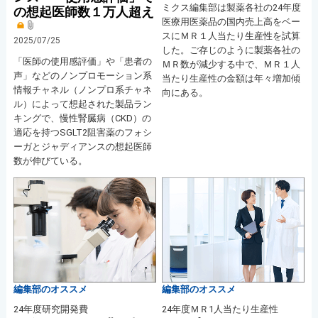
ミクス編集部は製薬各社の24年度
の想起医師数１万人超え
医療用医薬品の国内売上高をベー
スにＭＲ１人当たり生産性を試算
2025/07/25
した。ご存じのように製薬各社の
「医師の使用感評価」や「患者の
ＭＲ数が減少する中で、ＭＲ１人
声」などのノンプロモーション系
当たり生産性の金額は年々増加傾
情報チャネル（ノンプロ系チャネ
向にある。
ル）によって想起された製品ラン
キングで、慢性腎臓病（CKD）の
適応を持つSGLT2阻害薬のフォシ
ーガとジャディアンスの想起医師
数が伸びている。
編集部のオススメ
編集部のオススメ
24年度研究開発費
24年度ＭＲ1人当たり生産性