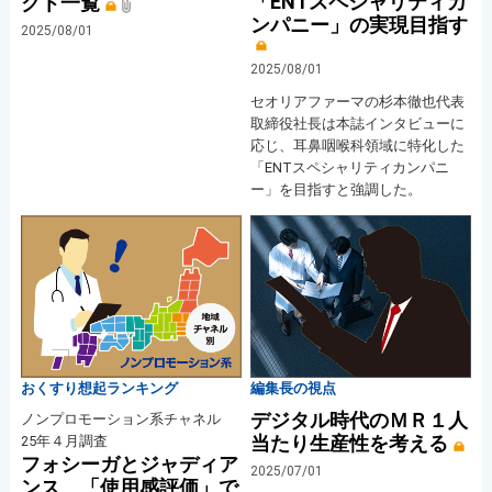
「ENTスペシャリティカ
クト一覧
ンパニー」の実現目指す
2025/08/01
2025/08/01
セオリアファーマの杉本徹也代表
取締役社長は本誌インタビューに
応じ、耳鼻咽喉科領域に特化した
「ENTスペシャリティカンパニ
ー」を目指すと強調した。
おくすり想起ランキング
編集長の視点
デジタル時代のＭＲ１人
ノンプロモーション系チャネル
当たり生産性を考える
25年４月調査
フォシーガとジャディア
2025/07/01
ンス 「使用感評価」で