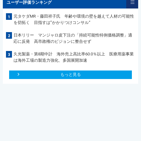
ユーザー評価ランキング
元タケダMR・藤田祥子氏 年齢や環境の壁を越えて人材の可能性
1
を切拓く 目指すは”かかりつけコンサル“
日本リリー マンジャロ皮下注の「持続可能性特例価格調整」適
2
応に反発 高市政権のビジョンに整合せず
久光製薬・第8期中計 海外売上高比率60.0％以上 医療用薬事業
3
は海外工場の製造力強化、多国展開加速
もっと見る