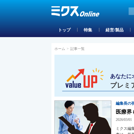
トップ
特集
経営/製品
ホーム
>
記事一覧
あなたに
プレミ
編集長の
医療界
2026/03/01
ミクス編