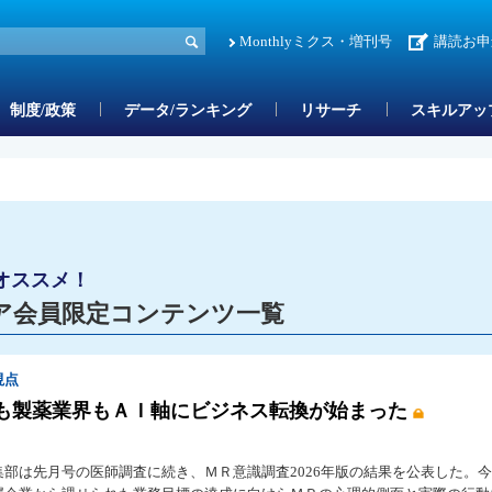
Monthlyミクス・増刊号
講読お申
制度/政策
データ/ランキング
リサーチ
スキルアッ
オススメ！
ア会員限定コンテンツ一覧
視点
も製薬業界もＡＩ軸にビジネス転換が始まった
集部は先月号の医師調査に続き、ＭＲ意識調査2026年版の結果を公表した。