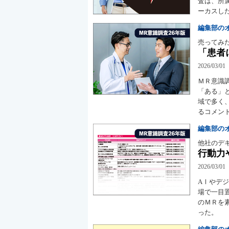
査は、所
ーカスし
編集部の
売ってみ
「患者
2026/03/01
ＭＲ意識
「ある」
域で多く
るコメン
編集部の
他社のデキ
行動力
2026/03/01
AⅠやデ
場で一目
のＭＲを
った。