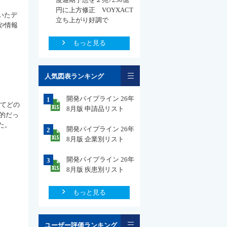
円に上方修正 VOYXACT
いたデ
立ち上がり好調で
や情報
もっと見る
一覧
人気図表ランキング
開発パイプライン 26年
1
けてどの
8月版 申請品リスト
的だっ
た。
開発パイプライン 26年
2
8月版 企業別リスト
開発パイプライン 26年
3
8月版 疾患別リスト
もっと見る
一覧
ユーザー評価ランキング