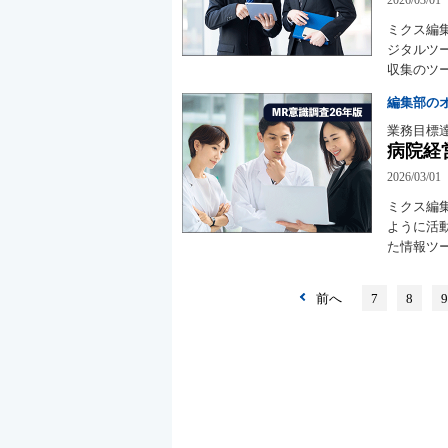
ミクス編
ジタルツー
収集のツ
編集部の
業務目標
病院経
2026/03/01
ミクス編
ように活
た情報ツ
前へ
7
8