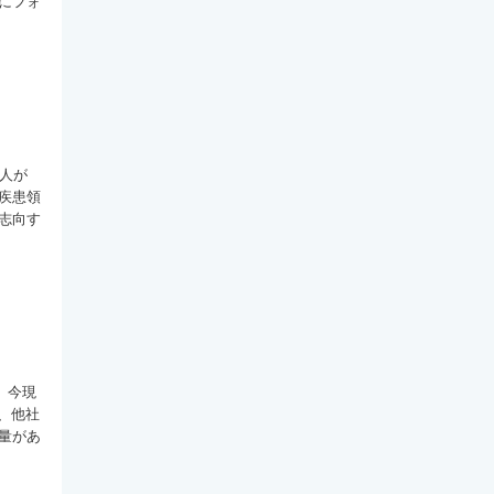
にフォ
人が
疾患領
志向す
、今現
、他社
量があ