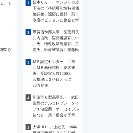
日本リリー マンジャロ皮
1
みる。１
下注の「持続可能性特例価
格調整」適応に反発 高市
政権のビジョンに整合せず
厚労省幹部人事 医薬局長
2
に内山氏、医薬審議官に中
井氏 情報政策統括官に三
年調査で
浦氏、医産審議官に安藤氏
ＭＲ認定センター 「第1
3
回ＭＲ基礎試験」結果発
表 受験実人数1266人
合格率は３科目ともに
85％前後
新薬等６製品承認へ 武田
4
薬品のナルコレプシータイ
プ１治療薬・オーゼイフル
錠など 第一部会が了承
大塚HD・井上社長 26年
5
度通期予想を２兆7250億