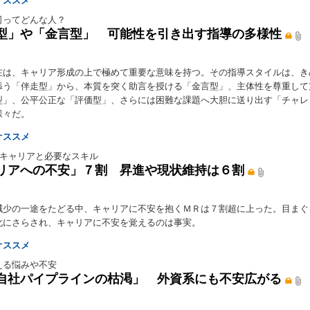
オススメ
司ってどんな人？
型」や「金言型」 可能性を引き出す指導の多様性
在は、キャリア形成の上で極めて重要な意味を持つ。その指導スタイルは、き
添う「伴走型」から、本質を突く助言を授ける「金言型」、主体性を尊重して
型」、公平公正な「評価型」、さらには困難な課題へ大胆に送り出す「チャレ
様々だ。
オススメ
くキャリアと必要なスキル
リアへの不安」７割 昇進や現状維持は６割
減少の一途をたどる中、キャリアに不安を抱くＭＲは７割超に上った。目まぐ
化にさらされ、キャリアに不安を覚えるのは事実。
オススメ
える悩みや不安
自社パイプラインの枯渇」 外資系にも不安広がる