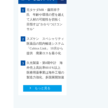
元タケダMR・藤田祥子
1
氏 年齢や環境の壁を越え
て人材の可能性を切拓く
目指すは”かかりつけコン
サル“
スズケン スペシャリティ
2
医薬品の院内輸送システム
「Cubixx Link」 10月から
提供 廃棄ロスを最小化
久光製薬・第8期中計 海
3
外売上高比率60.0％以上
医療用薬事業は海外工場の
製造力強化、多国展開加速
もっと見る