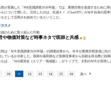
集部が実施した「MR意識調査2026年版」では、業務目標を達成するために用
ルについて聞いた。注目したのは、生成ＡＩ（ChatGPT）がＭＲ自身の思考
ールとして活用され始めているということ。
オススメ
達成のために取り組んだ行動
営や物価対策など時事ネタで医師と共感
集部は「ＭＲ意識調査2026年版」の調査結果から、ＭＲが業務目標達成に向
動しているか分析した。医師や薬剤師など医療従事者から信頼を得る際に効果
ールは、「Web講演会（エリア・地域版）」がトップで、８割のＭＲが回答し
9
10
11
12
13
14
15
16
次へ