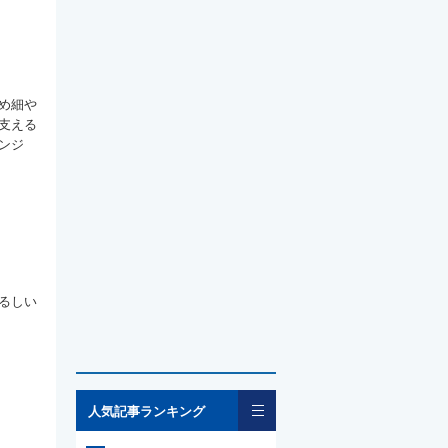
め細や
支える
ンジ
るしい
一覧
人気記事ランキング