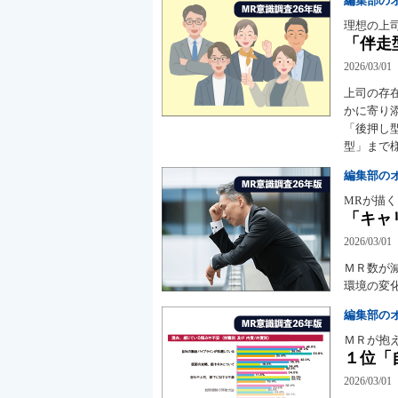
編集部の
理想の上
「伴走
2026/03/01
上司の存
かに寄り
「後押し
型」まで
編集部の
MRが描
「キャ
2026/03/01
ＭＲ数が
環境の変
編集部の
ＭＲが抱
１位「
2026/03/01