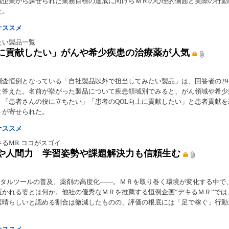
属企業から課せられた業務目標の達成に向けらＭＲの心理的側面と実際の行動
た。
オススメ
たい製品一覧
に貢献したい」がんや希少疾患の治療薬が人気
調査恒例となっている「自社製品以外で担当してみたい製品」は、回答者の29
と答えた。名前が挙がった製品について疾患領域別でみると、がん領域や希少
、「患者さんの役に立ちたい」「患者のQOL向上に貢献したい」と患者貢献を
トが寄せられた。
オススメ
るMR ココがスゴイ
や人間力 学習姿勢や課題解決力も信頼生む
ジタルツールの普及、薬剤の高度化――。ＭＲを取り巻く環境が変化する中で
置かれる姿とは何か。他社の優秀なＭＲを推薦する恒例企画“デキるＭＲ”では
素晴らしいと認める割合は微減したものの、評価の根底には「足で稼ぐ」行動