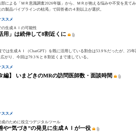
集部による「ＭＲ意識調査2026年版」から、ＭＲが抱える悩みや不安を見て
社の製品パイプラインの枯渇」で回答者の４割以上が選択。
オススメ
での生成ＡＩの可能性
活用」は続伸して8割近くに
調査では生成ＡＩ（ChatGPT）を既に活用している割合は53.9％だったが、25
％に広がり、今回は79.3％と８割近くまで達している。
オススメ
タ編】 いまどきのMRの訪問医師数・面談時間
オススメ
達成のために役立つデジタルツール
善や“気づき”の発見に生成ＡＩが一役