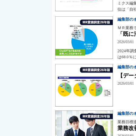
ミクス編
位は「自
編集部の
ＭＲ業務
「既に
2026/03/01
2024年
は68.0
編集部の
【デー
2026/03/01
編集部の
業務目標
業務改
2026/03/01