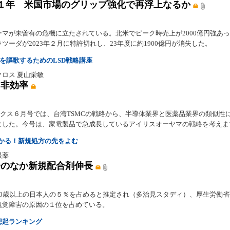
１年 米国市場のグリップ強化で再浮上なるか
ーマが未曽有の危機に立たされている。北米でピーク時売上が2000億円強あ
ツーダが2023年２月に特許切れし、23年度に約1900億円が消失した。
年を謳歌するためのLSD戦略講座
クロス 夏山栄敏
s 非効率
lyミクス６月号では、台湾TSMCの戦略から、半導体業界と医薬品業界の類似性
ました。今号は、家電製品で急成長しているアイリスオーヤマの戦略を考えま
わかる！新規処方の先をよむ
眼薬
場のなか新規配合剤伸長
40歳以上の日本人の５％を占めると推定され（多治見スタディ）、厚生労働
視覚障害の原因の１位を占めている。
想起ランキング