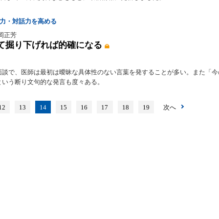
聴力・対話力を高める
菊岡正芳
て掘り下げれば的確になる
面談で、医師は最初は曖昧な具体性のない言葉を発することが多い。また「今
という断り文句的な発言も度々ある。
12
13
14
15
16
17
18
19
次へ