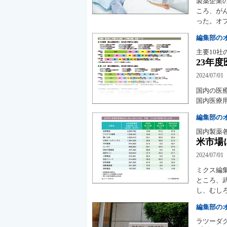
製薬企業の
ころ、がん
った。オ
編集部の
主要10社
23年
2024/07/01
国内の医療
国内医療
編集部の
国内製薬
米市場
2024/07/01
ミクス編
ところ、武
し、むし
編集部の
ラツーダ