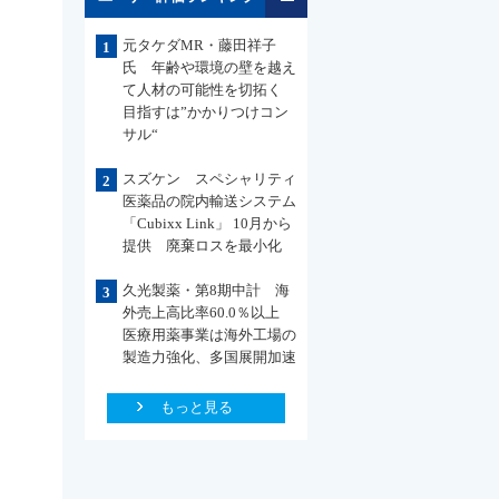
元タケダMR・藤田祥子
1
氏 年齢や環境の壁を越え
て人材の可能性を切拓く
目指すは”かかりつけコン
サル“
スズケン スペシャリティ
2
医薬品の院内輸送システム
「Cubixx Link」 10月から
提供 廃棄ロスを最小化
久光製薬・第8期中計 海
3
外売上高比率60.0％以上
医療用薬事業は海外工場の
製造力強化、多国展開加速
もっと見る