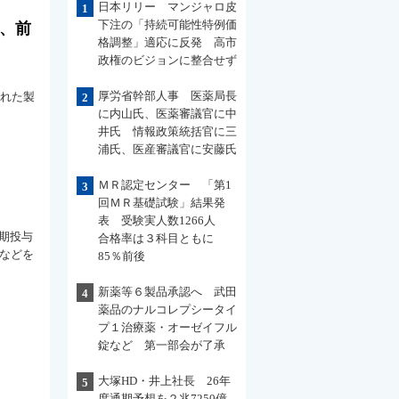
日本リリー マンジャロ皮
1
下注の「持続可能性特例価
起、前
格調整」適応に反発 高市
政権のビジョンに整合せず
厚労省幹部人事 医薬局長
された製
2
に内山氏、医薬審議官に中
井氏 情報政策統括官に三
浦氏、医産審議官に安藤氏
ＭＲ認定センター 「第1
3
回ＭＲ基礎試験」結果発
表 受験実人数1266人
期投与
合格率は３科目ともに
料などを
85％前後
新薬等６製品承認へ 武田
4
薬品のナルコレプシータイ
プ１治療薬・オーゼイフル
錠など 第一部会が了承
大塚HD・井上社長 26年
5
度通期予想を２兆7250億