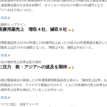
決算資料やIQVIAの発表資料から2023年度の国内売上100億円以上製品を集
免疫療法薬が引き続き好調で、キイトルーダが24.2％増の1593億円となり
プジーボは２位につけた。
オススメ
の国内トップライン
度医療用薬売上 増収４社、減収６社
用医薬品売上が2023年度に1500億円以上あった10社の23年度業績を集計し
用薬売上は計3.6％の減収となった。増収は４社、減収は６社だった。
オススメ
各社の海外売上比率は拡大傾向
に注力 欧・アジアへの波及を期待
集部が製薬各社の発表した23年度医療用医薬品売上高から「国内売上比率」
田薬品が10.6％、アステラス製薬が16.9％で、ともに日本国外の売上比率を
ろ海外売上比率を伸ばしていることが分かった。
オススメ
クリフに沈む 住友ファーマ