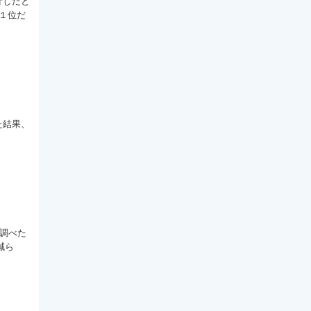
計したと
、１位だ
た結果、
を調べた
減ら