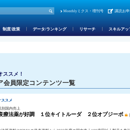
Monthlyミクス・増刊号
講読お申
制度/政策
データ/ランキング
リサーチ
スキルアッ
オススメ！
ア会員限定コンテンツ一覧
オススメ
品別国内売上
疫療法薬が好調 １位キイトルーダ ２位オプジーボ