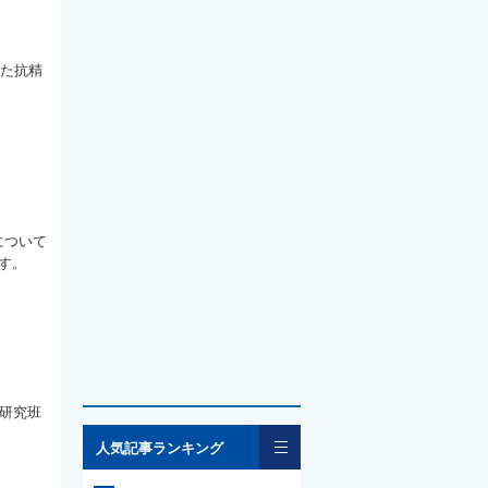
った抗精
について
す。
省研究班
一覧
人気記事ランキング