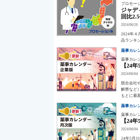
プロモー
ジャデ
回比2.
2024/06/26
2024
品ランキ
薬事カレ
薬事カレ
【24年
2024/06/04
競合会社
解禁など
もとに最
薬事カレ
薬事カレ
【24年
2024/06/04
24年5月