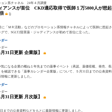
ション系チャネル 24年４月調査
ィアンスが首位 CKD適応取得で医師１万5800人が想
5倍
年４月に「ＭＲ活動」などのプロモーション系情報チャネルによって医師に想起
ングで、SGLT2阻害薬・ジャディアンスが初めて首位に立った。
ンダー
ンダー
5月31日更新 企業版】
や気になる企業の概ね１年先までの薬事イベント（承認、薬価収載、発売、長
）を確認できる「薬事カレンダー企業版」について、５月31日までの公表資
新情報に更新しました。
ンダー
ンダー
5月31日更新 月次版】
31日までの公表資料などをもとに最新情報に更新しました。