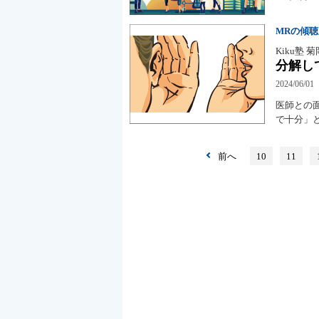
MRの傾
Kiku塾 
分解し
2024/06/01
医師との
で十分」
前へ
10
11