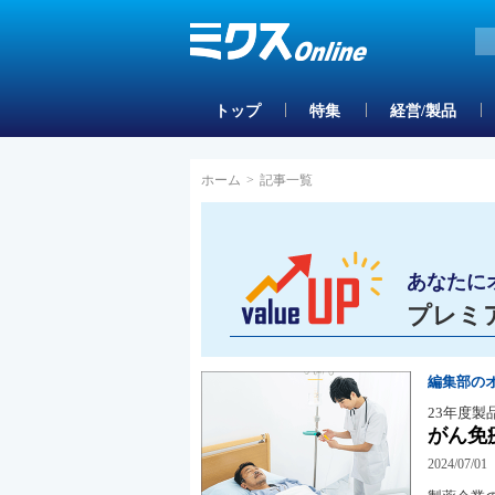
トップ
特集
経営/製品
ホーム
>
記事一覧
あなたに
プレミ
編集部の
23年度製
がん免
2024/07/01