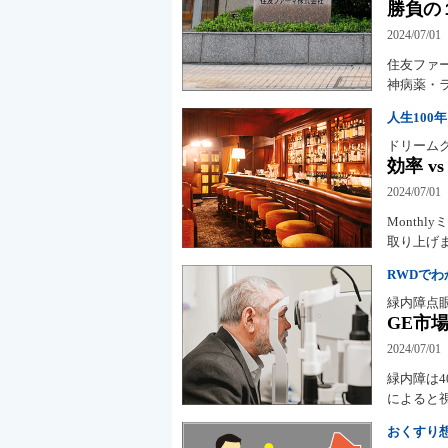
勝負の
2024/07/01
住友ファ
神病薬・ラ
人生100
ドリーム
効率 v
2024/07/01
Month
取り上げ
RWDで
緑内障点
GE市
2024/07/01
緑内障は
によると
おくすり