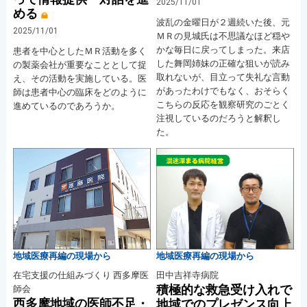
2025/11/01
める
波乱の金曜日が２週続いた後、元
2025/11/01
ＭＲの見城氏は不思議なほど穏や
かな毎日に戻ってしまった。来店
患者を中心としたＭＲ活動を多く
した舞岡姉妹の正確な狙いが読み
の製薬会社が重要なこととして捉
取れないが、目立って失礼な言動
え、その活動を実施している。医
があったわけでもなく、おそらく
師は患者中心の臨床をどのように
こちらの反応を観察研究のごとく
進めているのであろうか。
注視しているのだろうと解釈し
た。
地域医療再編の現場から
地域医療再編の現場から
在宅支援の仕組みづくり 西多摩医
田中吉祥寺病院
積極的な救急受け入れで
師会
西多摩地域の医師不足・
地域でのプレゼンス向上