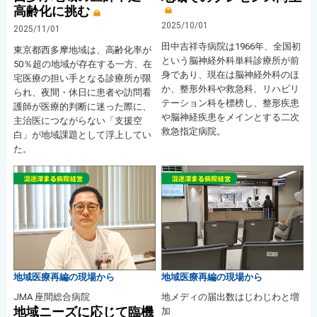
高齢化に挑む
2025/10/01
2025/11/01
田中吉祥寺病院は1966年、全国初
東京都西多摩地域は、高齢化率が
という脳神経外科単科診療所が前
50％超の地域が存在する一方、在
身であり、現在は脳神経外科のほ
宅医療の担い手となる診療所が限
か、整形外科や救急科、リハビリ
られ、夜間・休日に患者や訪問看
テーション科を標榜し、整形疾患
護師が医療的判断に迷った際に、
や脳神経疾患をメインとする二次
主治医につながらない「支援空
救急指定病院。
白」が地域課題として浮上してい
た。
地域医療再編の現場から
地域医療再編の現場から
JMA 座間総合病院
地メディの届出数はじわじわと増
地域ニーズに応じて臨機
加