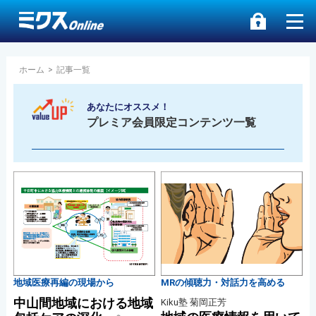
ホーム
>
記事一覧
あなたにオススメ！
プレミア会員限定コンテンツ一覧
地域医療再編の現場から
MRの傾聴力・対話力を高める
中山間地域における地域
Kiku塾 菊岡正芳