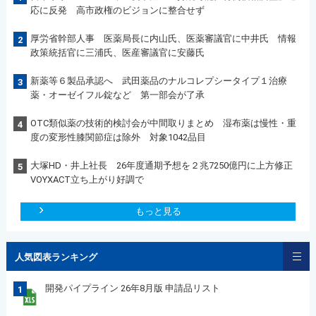
応に反発 高市政権のビジョンに整合せず
厚労省幹部人事 医薬局長に内山氏、医薬審議官に中井氏 情報
2
政策統括官に三浦氏、医産審議官に安藤氏
新薬等６製品承認へ 武田薬品のナルコレプシータイプ１治療
3
薬・オーゼイフル錠など 第一部会が了承
OTC類似薬の技術的検討会が中間取りまとめ 湿布薬は慢性・重
4
度の変形性膝関節症は除外 対象1042品目
大塚HD・井上社長 26年度通期予想を２兆7250億円に上方修正
5
VOYXACT立ち上がり好調で
もっと見る
人気図表ランキング
開発パイプライン 26年8月版 申請品リスト
1