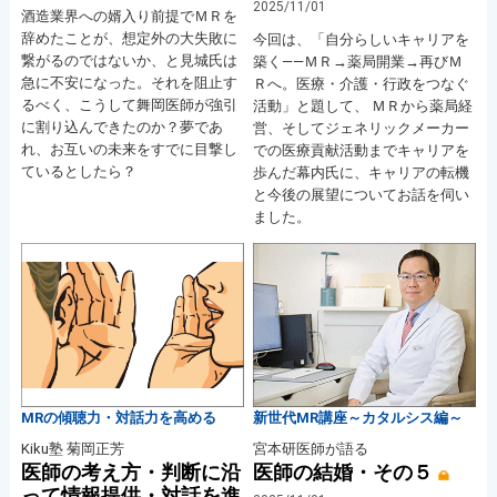
2025/11/01
酒造業界への婿入り前提でＭＲを
辞めたことが、想定外の大失敗に
今回は、「自分らしいキャリアを
繋がるのではないか、と見城氏は
築く――ＭＲ→薬局開業→再びＭ
急に不安になった。それを阻止す
Ｒへ。医療・介護・行政をつなぐ
るべく、こうして舞岡医師が強引
活動」と題して、 ＭＲから薬局経
に割り込んできたのか？夢であ
営、そしてジェネリックメーカー
れ、お互いの未来をすでに目撃し
での医療貢献活動までキャリアを
ているとしたら？
歩んだ幕内氏に、キャリアの転機
と今後の展望についてお話を伺い
ました。
MRの傾聴力・対話力を高める
新世代MR講座～カタルシス編～
Kiku塾 菊岡正芳
宮本研医師が語る
医師の考え方・判断に沿
医師の結婚・その５
って情報提供・対話を進