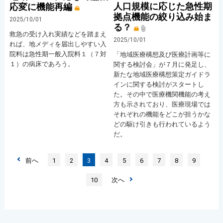
人口規模に応じた急性期
応変に機能再編
拠点機能の絞り込み始ま
2025/10/01
る？
救急の受け入れ実績などを踏まえ
2025/10/01
れば、地メディを届出しやすい入
院料は急性期一般入院料１（７対
「地域医療構想及び医療計画等に
１）の病床であろう。
関する検討会」が７月に発足し、
新たな地域医療構想策定ガイドラ
インに関する検討がスタートし
た。その中で医療機関機能の考え
方も示されており、医療現場では
それぞれの機能をどこが担うかな
どの駆け引きも行われているよう
だ。
前へ
1
2
3
4
5
6
7
8
9
10
次へ