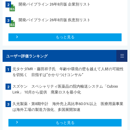
開発パイプライン 26年8月版 企業別リスト
2
開発パイプライン 26年8月版 疾患別リスト
3
もっと見る
ユーザー評価ランキング
元タケダMR・藤田祥子氏 年齢や環境の壁を越えて人材の可能性
1
を切拓く 目指すは”かかりつけコンサル“
スズケン スペシャリティ医薬品の院内輸送システム「Cubixx
2
Link」 10月から提供 廃棄ロスを最小化
久光製薬・第8期中計 海外売上高比率60.0％以上 医療用薬事業
3
は海外工場の製造力強化、多国展開加速
もっと見る