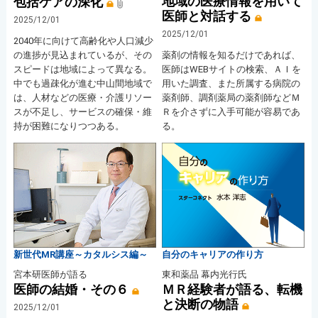
地域の医療情報を用いて
包括ケアの深化
医師と対話する
2025/12/01
2025/12/01
2040年に向けて高齢化や人口減少
の進捗が見込まれているが、その
薬剤の情報を知るだけであれば、
スピードは地域によって異なる。
医師はWEBサイトの検索、ＡＩを
中でも過疎化が進む中山間地域で
用いた調査、また所属する病院の
は、人材などの医療・介護リソー
薬剤師、調剤薬局の薬剤師などＭ
スが不足し、サービスの確保・維
Ｒを介さずに入手可能が容易であ
持が困難になりつつある。
る。
新世代MR講座～カタルシス編～
自分のキャリアの作り方
宮本研医師が語る
東和薬品 幕内光行氏
医師の結婚・その６
ＭＲ経験者が語る、転機
と決断の物語
2025/12/01