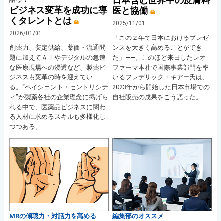
日本含む世界中の皮膚科
ビジネス変革を成功に導
医と協働
くタレントとは
2025/11/01
2026/01/01
「この２年で日本におけるプレゼ
創薬力、安定供給、薬価・流通問
ンスを大きく高めることができ
題に加えてＡＩやデジタルの急速
た」――。このほど来日したレオ
な医療現場への浸透など、製薬ビ
ファーマ本社で国際事業部門を率
ジネスも変革の時を迎えてい
いるフレデリック・キアー氏は、
る。“ペイシェント・セントリシテ
2023年から開始した日本市場での
ィ”が製薬各社の企業理念に掲げら
自社販売の成果をこう語った。
れる中で、医薬品ビジネスに関わ
る人材に求めるスキルも多様化し
つつある。
MRの傾聴力・対話力を高める
編集部のオススメ