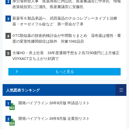
厚労省幹部人事 医薬局長に内山氏、医薬審議官に中井氏 情報
2
政策統括官に三浦氏、医産審議官に安藤氏
新薬等６製品承認へ 武田薬品のナルコレプシータイプ１治療
3
薬・オーゼイフル錠など 第一部会が了承
OTC類似薬の技術的検討会が中間取りまとめ 湿布薬は慢性・重
4
度の変形性膝関節症は除外 対象1042品目
大塚HD・井上社長 26年度通期予想を２兆7250億円に上方修正
5
VOYXACT立ち上がり好調で
もっと見る
人気図表ランキング
開発パイプライン 26年8月版 申請品リスト
1
開発パイプライン 26年8月版 企業別リスト
2