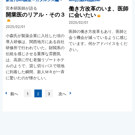
働き方改革のいま、医師
宮本研医師が語る
開業医のリアル・その３
に会いたい
2025/02/01
2025/02/01
医師の働き方改革もあり、医師と
小森氏が製薬企業に入社した頃の
会う機会が減っているように感じ
導入研修は、関西地方にある自社
ています。何かアドバイスをくだ
研修所で行われていた。財閥系の
さい。
伝統を感じさせる重厚な雰囲気
は、高原に佇む老舗リゾートホテ
ルのようで、貸し切りバスで現地
に到着した瞬間、新人ＭＲが一斉
に驚いたのが懐かしい。
前へ
1
2
3
次へ