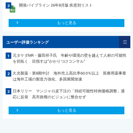
開発パイプライン 26年8月版 疾患別リスト
3
もっと見る
ユーザー評価ランキング
元タケダMR・藤田祥子氏 年齢や環境の壁を越えて人材の可能性
1
を切拓く 目指すは”かかりつけコンサル“
久光製薬・第8期中計 海外売上高比率60.0％以上 医療用薬事業
2
は海外工場の製造力強化、多国展開加速
日本リリー マンジャロ皮下注の「持続可能性特例価格調整」適
3
応に反発 高市政権のビジョンに整合せず
もっと見る