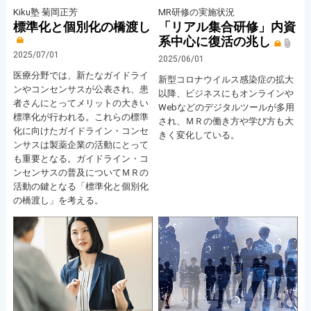
Kiku塾 菊岡正芳
MR研修の実施状況
標準化と個別化の橋渡し
「リアル集合研修」内資
系中心に復活の兆し
2025/07/01
2025/06/01
医療分野では、新たなガイドライ
新型コロナウイルス感染症の拡大
ンやコンセンサスが公表され、患
以降、ビジネスにもオンラインや
者さんにとってメリットの大きい
Webなどのデジタルツールが多用
標準化が行われる。これらの標準
され、ＭＲの働き方や学び方も大
化に向けたガイドライン・コンセ
きく変化している。
ンサスは製薬企業の活動にとって
も重要となる。ガイドライン・コ
ンセンサスの普及についてＭＲの
活動の鍵となる「標準化と個別化
の橋渡し」を考える。