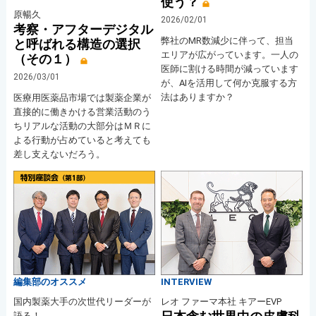
使う？
原暢久
2026/02/01
考察・アフターデジタル
弊社のMR数減少に伴って、担当
と呼ばれる構造の選択
エリアが広がっています。一人の
（その１）
医師に割ける時間が減っています
2026/03/01
が、AIを活用して何か克服する方
法はありますか？
医療用医薬品市場では製薬企業が
直接的に働きかける営業活動のう
ちリアルな活動の大部分はＭＲに
よる行動が占めていると考えても
差し支えないだろう。
編集部のオススメ
INTERVIEW
国内製薬大手の次世代リーダーが
レオ ファーマ本社 キアーEVP
語る！