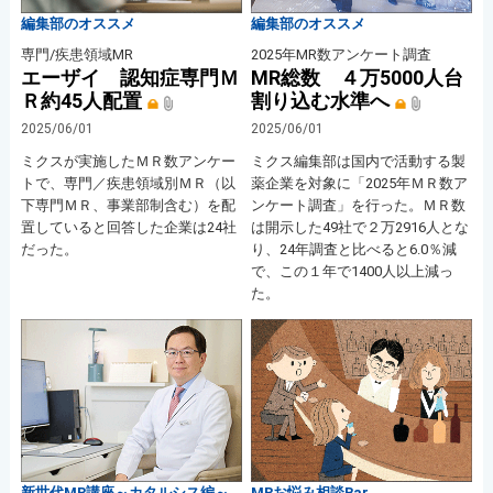
編集部のオススメ
編集部のオススメ
専門/疾患領域MR
2025年MR数アンケート調査
エーザイ 認知症専門Ｍ
MR総数 ４万5000人台
Ｒ約45人配置
割り込む水準へ
2025/06/01
2025/06/01
ミクスが実施したＭＲ数アンケー
ミクス編集部は国内で活動する製
トで、専門／疾患領域別ＭＲ（以
薬企業を対象に「2025年ＭＲ数ア
下専門ＭＲ、事業部制含む）を配
ンケート調査」を行った。ＭＲ数
置していると回答した企業は24社
は開示した49社で２万2916人とな
だった。
り、24年調査と比べると6.0％減
で、この１年で1400人以上減っ
た。
新世代MR講座～カタルシス編～
MRお悩み相談Bar