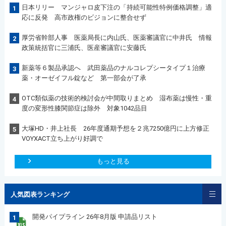
日本リリー マンジャロ皮下注の「持続可能性特例価格調整」適
1
応に反発 高市政権のビジョンに整合せず
厚労省幹部人事 医薬局長に内山氏、医薬審議官に中井氏 情報
2
政策統括官に三浦氏、医産審議官に安藤氏
新薬等６製品承認へ 武田薬品のナルコレプシータイプ１治療
3
薬・オーゼイフル錠など 第一部会が了承
OTC類似薬の技術的検討会が中間取りまとめ 湿布薬は慢性・重
4
度の変形性膝関節症は除外 対象1042品目
大塚HD・井上社長 26年度通期予想を２兆7250億円に上方修正
5
VOYXACT立ち上がり好調で
もっと見る
人気図表ランキング
開発パイプライン 26年8月版 申請品リスト
1