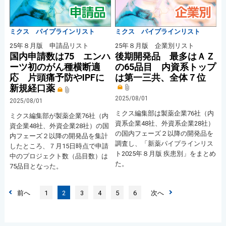
ミクス パイプラインリスト
ミクス パイプラインリスト
25年８月版 申請品リスト
25年８月版 企業別リスト
国内申請数は75 エンハ
後期開発品 最多はＡＺ
ーツ初のがん種横断適
の65品目 内資系トップ
応 片頭痛予防やIPFに
は第一三共、全体７位
新規経口薬
2025/08/01
2025/08/01
ミクス編集部は製薬企業76社（内
ミクス編集部が製薬企業76社（内
資系企業48社、外資系企業28社）
資企業48社、外資企業28社）の国
の国内フェーズ２以降の開発品を
内フェーズ２以降の開発品を集計
調査し、「新薬パイプラインリス
したところ、７月15日時点で申請
ト2025年８月版 疾患別」をまとめ
中のプロジェクト数（品目数）は
た。
75品目となった。
前へ
1
2
3
4
5
6
次へ