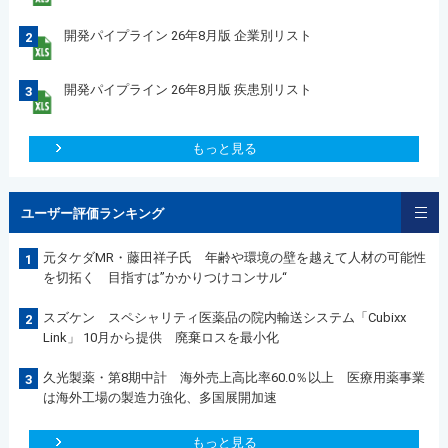
開発パイプライン 26年8月版 企業別リスト
2
開発パイプライン 26年8月版 疾患別リスト
3
もっと見る
ユーザー評価ランキング
元タケダMR・藤田祥子氏 年齢や環境の壁を越えて人材の可能性
1
を切拓く 目指すは”かかりつけコンサル“
スズケン スペシャリティ医薬品の院内輸送システム「Cubixx
2
Link」 10月から提供 廃棄ロスを最小化
久光製薬・第8期中計 海外売上高比率60.0％以上 医療用薬事業
3
は海外工場の製造力強化、多国展開加速
もっと見る