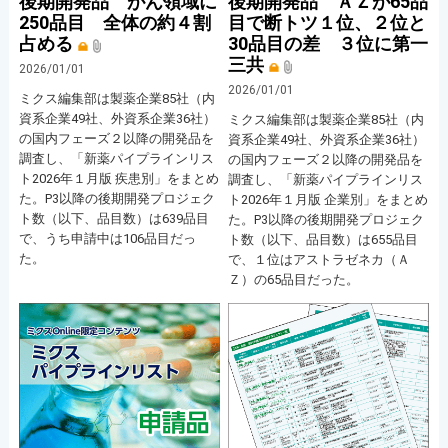
後期開発品 がん領域に
後期開発品 ＡＺが65品
250品目 全体の約４割
目で断トツ１位、２位と
占める
30品目の差 ３位に第一
三共
2026/01/01
2026/01/01
ミクス編集部は製薬企業85社（内
資系企業49社、外資系企業36社）
ミクス編集部は製薬企業85社（内
の国内フェーズ２以降の開発品を
資系企業49社、外資系企業36社）
調査し、「新薬パイプラインリス
の国内フェーズ２以降の開発品を
ト2026年１月版 疾患別」をまとめ
調査し、「新薬パイプラインリス
た。P3以降の後期開発プロジェク
ト2026年１月版 企業別」をまとめ
ト数（以下、品目数）は639品目
た。P3以降の後期開発プロジェク
で、うち申請中は106品目だっ
ト数（以下、品目数）は655品目
た。
で、１位はアストラゼネカ（Ａ
Ｚ）の65品目だった。