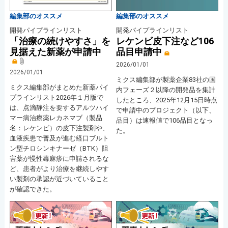
編集部のオススメ
編集部のオススメ
開発パイプラインリスト
開発パイプラインリスト
「治療の続けやすさ」を
レケンビ皮下注など106
見据えた新薬が申請中
品目申請中
2026/01/01
2026/01/01
ミクス編集部が製薬企業83社の国
ミクス編集部がまとめた新薬パイ
内フェーズ２以降の開発品を集計
プラインリスト2026年１月版で
したところ、2025年12月15日時点
は、点滴静注を要するアルツハイ
で申請中のプロジェクト（以下、
マー病治療薬レカネマブ（製品
品目）は速報値で106品目となっ
名：レケンビ）の皮下注製剤や、
た。
血液疾患で普及が進む経口ブルト
ン型チロシンキナーゼ（BTK）阻
害薬が慢性蕁麻疹に申請されるな
ど、患者がより治療を継続しやす
い製剤の承認が近づいていること
が確認できた。