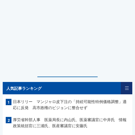
人気記事ランキング
日本リリー マンジャロ皮下注の「持続可能性特例価格調整」適
1
応に反発 高市政権のビジョンに整合せず
厚労省幹部人事 医薬局長に内山氏、医薬審議官に中井氏 情報
2
政策統括官に三浦氏、医産審議官に安藤氏