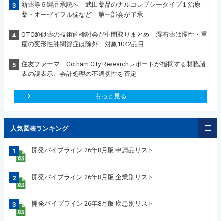
新薬等６製品承認へ 武田薬品のナルコレプシータイプ１治療
3
薬・オーゼイフル錠など 第一部会が了承
OTC類似薬の技術的検討会が中間取りまとめ 湿布薬は慢性・重
4
度の変形性膝関節症は除外 対象1042品目
住友ファーマ Gotham City Researchレポートが指摘する財務諸
5
表の誤表示、会計処理の不適切性を否定
もっと見る
人気図表ランキング
開発パイプライン 26年8月版 申請品リスト
1
開発パイプライン 26年8月版 企業別リスト
2
開発パイプライン 26年8月版 疾患別リスト
3