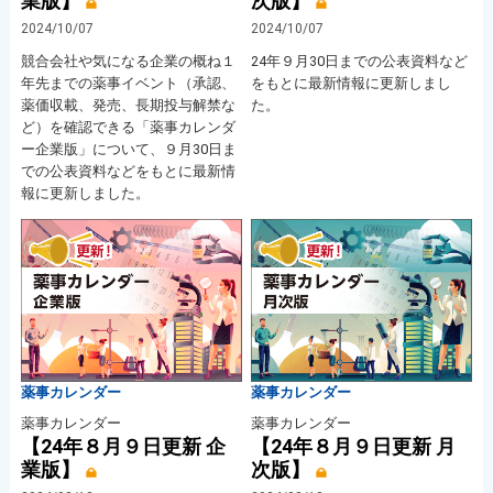
業版】
次版】
2024/10/07
2024/10/07
競合会社や気になる企業の概ね１
24年９月30日までの公表資料など
年先までの薬事イベント（承認、
をもとに最新情報に更新しまし
薬価収載、発売、長期投与解禁な
た。
ど）を確認できる「薬事カレンダ
ー企業版」について、９月30日ま
での公表資料などをもとに最新情
報に更新しました。
薬事カレンダー
薬事カレンダー
薬事カレンダー
薬事カレンダー
【24年８月９日更新 企
【24年８月９日更新 月
業版】
次版】