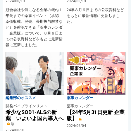
2024/08/13
2024/08/13
競合会社や気になる企業の概ね１
24年８月９日までの公表資料など
年先までの薬事イベント（承認、
をもとに最新情報に更新しまし
薬価収載、発売、長期投与解禁な
た。
ど）を確認できる「薬事カレンダ
ー企業版」について、８月９日ま
での公表資料などをもとに最新情
報に更新しました。
編集部のオススメ
薬事カレンダー
開発パイプラインリスト
薬事カレンダー
希少なSOD1-ALSの新
【24年5月31日更新 企業
薬 いよいよ国内導入へ
版】
2024/06/04
2024/08/01