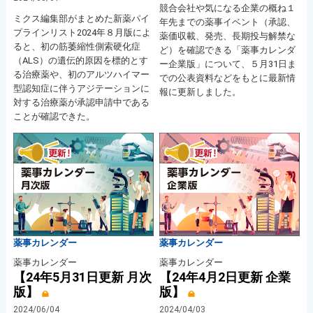
競合会社や気になる企業の概ね１
ミクス編集部がまとめた新薬パイ
年先までの薬事イベント（承認、
プラインリスト2024年８月版によ
薬価収載、発売、長期投与解禁な
ると、初の筋萎縮性側索硬化症
ど）を確認できる「薬事カレンダ
（ALS）の遺伝的原因を標的とす
ー企業版」について、５月31日ま
る治療薬や、初のアルツハイマー
での公表資料などをもとに最新情
型認知症に伴うアジテーションに
報に更新しました。
対する治療薬が承認申請中である
ことが確認できた。
薬事カレンダー
薬事カレンダー
薬事カレンダー
薬事カレンダー
【24年5月31日更新 月次
【24年4月2日更新 企業
版】
版】
2024/06/04
2024/04/03