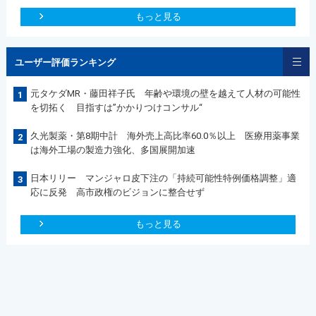
もっと見る
ユーザー評価ランキング
元タケダMR・藤田祥子氏 年齢や環境の壁を越えて人材の可能性
1
を切拓く 目指すは”かかりつけコンサル“
久光製薬・第8期中計 海外売上高比率60.0％以上 医療用薬事業
2
は海外工場の製造力強化、多国展開加速
日本リリー マンジャロ皮下注の「持続可能性特例価格調整」適
3
応に反発 高市政権のビジョンに整合せず
もっと見る