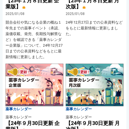
【25年１月８日更新 企
【25年１月８日更新 月
業版】
次版】
2025/01/08
2025/01/08
競合会社や気になる企業の概ね１
24年12月27日までの公表資料など
年先までの薬事イベント（承認、
をもとに最新情報に更新しまし
薬価収載、発売、長期投与解禁な
た。
ど）を確認できる「薬事カレンダ
ー企業版」について、24年12月27
日までの公表資料などをもとに最
新情報に更新しました。
薬事カレンダー
薬事カレンダー
薬事カレンダー
薬事カレンダー
【24年９月30日更新 企
【24年９月30日更新 月