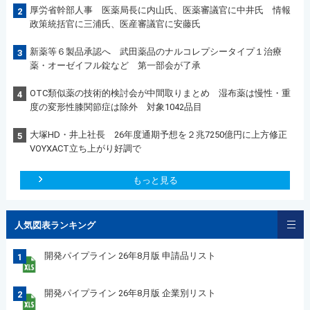
厚労省幹部人事 医薬局長に内山氏、医薬審議官に中井氏 情報
2
政策統括官に三浦氏、医産審議官に安藤氏
新薬等６製品承認へ 武田薬品のナルコレプシータイプ１治療
3
薬・オーゼイフル錠など 第一部会が了承
OTC類似薬の技術的検討会が中間取りまとめ 湿布薬は慢性・重
4
度の変形性膝関節症は除外 対象1042品目
大塚HD・井上社長 26年度通期予想を２兆7250億円に上方修正
5
VOYXACT立ち上がり好調で
もっと見る
人気図表ランキング
開発パイプライン 26年8月版 申請品リスト
1
開発パイプライン 26年8月版 企業別リスト
2