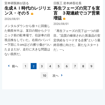
宮本研医師が語る
日医工 岩本紳吾社長
生成ＡＩ時代のレジリエ
再生フェーズの完了を宣
ンス・その５
言 ３期連続でコア営業
増益
2026/08/01
2026/08/01
メンタルダウンから徐々に回復し
た鶴長ＭＲは、某日の朝からクリ
「再生フェーズの完了は一つの節
ニック前の駐車場で、往診車の目
目。“品質の確保された医薬品の安
視点検をしていた。右前のバンパ
定供給をリードする企業”という最
ー下部に５cmほどの擦り傷がつい
終目標に向けた、新たなスタート
たままだが、走行に大きな問題は
だ」ｰｰ。
ない箇所だ。
前へ
1
2
3
4
5
6
7
8
9
10
次へ