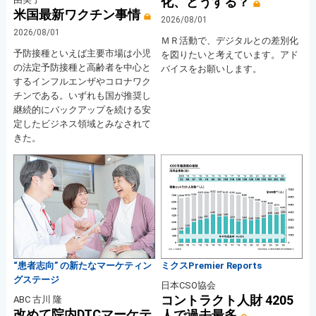
化、どうする？
米国最新ワクチン事情
2026/08/01
2026/08/01
ＭＲ活動で、デジタルとの差別化
予防接種といえば主要市場は小児
を図りたいと考えています。アド
の法定予防接種と高齢者を中心と
バイスをお願いします。
するインフルエンザやコロナワク
チンである。いずれも国が推奨し
継続的にバックアップを続ける安
定したビジネス領域とみなされて
きた。
“患者志向” の新たなマーケティン
ミクスPremier Reports
グステージ
日本CSO協会
コントラクト人財 4205
ABC 古川 隆
改めて院内DTCマーケテ
人で過去最多