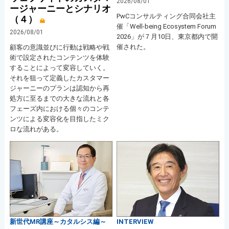
2026/08/01
ージャーニーとシナリオ
PwCコンサルティング合同会社主
（４）
催「Well-being Ecosystem Forum
2026/08/01
2026」が７月10日、東京都内で開
催された。
顧客の意識並びに行動は戦略や戦
術で設定されたコンテンツを体験
することによって変容していく。
それを狙って定義したカスタマー
ジャーニーのプランは認知から再
処方に至るまでの大きな流れと各
フェーズ内における個々のコンテ
ンツによる変容化を目指したミク
ロな流れがある。
新世代MR講座～カタルシス編～
INTERVIEW