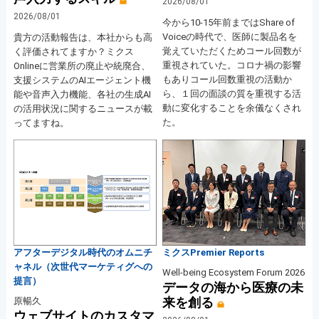
2026/08/01
2026/08/01
今から10-15年前まではShare of
Voiceの時代で、医師に製品名を
貴方の活動報告は、本社からも高
覚えていただくためコール回数が
く評価されてますか？ミクス
重視されていた。コロナ禍の影響
Onlineに営業所の廃止や統廃合、
もありコール回数重視の活動か
支援システムのAIエージェント機
ら、１回の面談の質を重視する活
能や音声入力機能、各社の生成AI
動に変化することを余儀なくされ
の活用状況に関するニュースが載
た。
ってますね。
アフターデジタル時代のオムニチ
ミクスPremier Reports
ャネル（次世代マーケティグへの
Well-being Ecosystem Forum 2026
提言）
データの海から医療の未
来を創る
原暢久
ウェブサイトのカスタマ