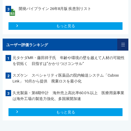
開発パイプライン 26年8月版 疾患別リスト
3
もっと見る
ユーザー評価ランキング
元タケダMR・藤田祥子氏 年齢や環境の壁を越えて人材の可能性
1
を切拓く 目指すは”かかりつけコンサル“
スズケン スペシャリティ医薬品の院内輸送システム「Cubixx
2
Link」 10月から提供 廃棄ロスを最小化
久光製薬・第8期中計 海外売上高比率60.0％以上 医療用薬事業
3
は海外工場の製造力強化、多国展開加速
もっと見る