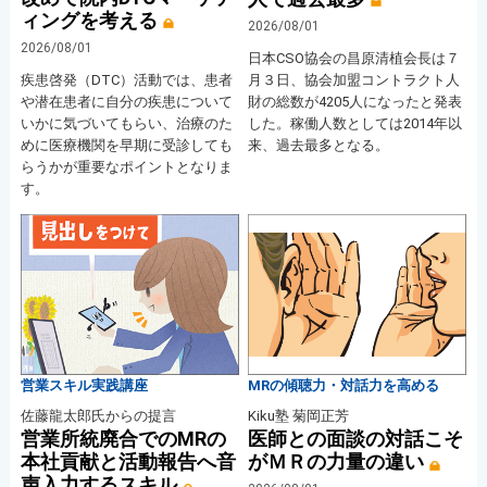
ィングを考える
2026/08/01
2026/08/01
日本CSO協会の昌原清植会長は７
疾患啓発（DTC）活動では、患者
月３日、協会加盟コントラクト人
や潜在患者に自分の疾患について
財の総数が4205人になったと発表
いかに気づいてもらい、治療のた
した。稼働人数としては2014年以
めに医療機関を早期に受診しても
来、過去最多となる。
らうかが重要なポイントとなりま
す。
営業スキル実践講座
MRの傾聴力・対話力を高める
佐藤龍太郎氏からの提言
Kiku塾 菊岡正芳
営業所統廃合でのMRの
医師との面談の対話こそ
本社貢献と活動報告へ音
がＭＲの力量の違い
声入力するスキル