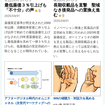
引上げのインパクト
導入のインパクト
最低薬価３％引上げも
長期収載品を直撃 聖域
「不十分」の声
なき後発品への置換え進
む
2025/04/01
2025/04/01
薬価算定基準が明文化された2000
年以降、消費税率変更に伴う引上
イノベーション推進と医薬品の安
げ以外で初めての最低薬価引上げ
定供給を主眼に行われた2025年度
がなされた25年度薬価改定。みな
薬価改定。ポートフォリオの根幹
し最低薬価を含めて一律３％引上
を支える製品に長期収載品を多く
げられ、低薬価品の安定供給の一
抱える企業にとっては改定の厳し
助となることが期待されている。
さが直撃したと言えるかもしれな
い。
アフターデジタル時代のオムニチ
MRの傾聴力・対話力を高める
ャネル（次世代マーケティグへの
Kiku塾 菊岡正芳