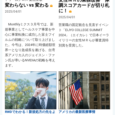
変わらない vs 変わる
調スコアカードが切り札
に！
2025/04/01
2025/04/01
Monthlyミクス３月号では、新
営業職の固定観念を見直すイベン
規事業としてヘルスケア事業を中
ト「EIJYO COLLEGE SUMMIT
心に事業転換に成功した富士フイ
2024」（エイカレ）で日本イーラ
ルムの戦略について取り上げまし
イリリーの女性ＭＲらが審査員特
た。今号は、2024年に時価総額世
別賞を受賞した。
界一となり急成長を遂げる、台湾
系アメリカ人のジェイスン・ファ
ン氏が率いるNVIDIAの戦略を考え
ます。
アメリカの最新医療事情
RWDでわかる！新規処方の先をよ