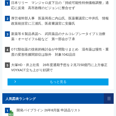
日本リリー マンジャロ皮下注の「持続可能性特例価格調整」適
1
応に反発 高市政権のビジョンに整合せず
厚労省幹部人事 医薬局長に内山氏、医薬審議官に中井氏 情報
2
政策統括官に三浦氏、医産審議官に安藤氏
新薬等６製品承認へ 武田薬品のナルコレプシータイプ１治療
3
薬・オーゼイフル錠など 第一部会が了承
OTC類似薬の技術的検討会が中間取りまとめ 湿布薬は慢性・重
4
度の変形性膝関節症は除外 対象1042品目
大塚HD・井上社長 26年度通期予想を２兆7250億円に上方修正
5
VOYXACT立ち上がり好調で
もっと見る
人気図表ランキング
開発パイプライン 26年8月版 申請品リスト
1