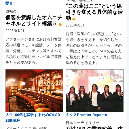
提言）
“この薬はここ”という線
引きを変える具体的な活
原暢久
個客を意識したオムニチ
動
ャネルとサイト構築５
2025/04/01
2025/04/01
前回「医師の“この薬はここ”とい
アフターデジタルにおける顧客対
う線引きを変える」を紹介した。
応の精度はモデル設計、データ集
医師の線引きがわかったら、次の
積、分析、コンテンツ等のすべて
一手はどうするか。ＭＲの在り方
の項目が均等に高いレベルで連携
を整えた上で、どのように活動を
をとる必要がある。
進めるかを考える。
人生100年を謳歌するためのLSD
ミクスPremier Reports
戦略講座
日本イーライリリー
女性ＭＲの業務改善 体
ドリームクロス 夏山栄敏