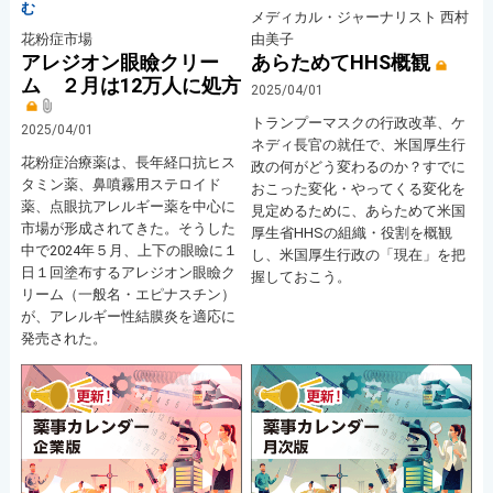
む
メディカル・ジャーナリスト 西村
由美子
花粉症市場
あらためてHHS概観
アレジオン眼瞼クリー
ム ２月は12万人に処方
2025/04/01
トランプーマスクの行政改革、ケ
2025/04/01
ネディ長官の就任で、米国厚生行
花粉症治療薬は、長年経口抗ヒス
政の何がどう変わるのか？すでに
タミン薬、鼻噴霧用ステロイド
おこった変化・やってくる変化を
薬、点眼抗アレルギー薬を中心に
見定めるために、あらためて米国
市場が形成されてきた。そうした
厚生省HHSの組織・役割を概観
中で2024年５月、上下の眼瞼に１
し、米国厚生行政の「現在」を把
日１回塗布するアレジオン眼瞼ク
握しておこう。
リーム（一般名・エピナスチン）
が、アレルギー性結膜炎を適応に
発売された。