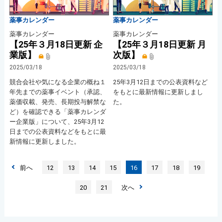
薬事カレンダー
薬事カレンダー
薬事カレンダー
薬事カレンダー
【25年３月18日更新 企
【25年３月18日更新 月
業版】
次版】
2025/03/18
2025/03/18
競合会社や気になる企業の概ね１
25年3月12日までの公表資料など
年先までの薬事イベント（承認、
をもとに最新情報に更新しまし
薬価収載、発売、長期投与解禁な
た。
ど）を確認できる「薬事カレンダ
ー企業版」について、25年3月12
日までの公表資料などをもとに最
新情報に更新しました。
前へ
12
13
14
15
16
17
18
19
20
21
次へ