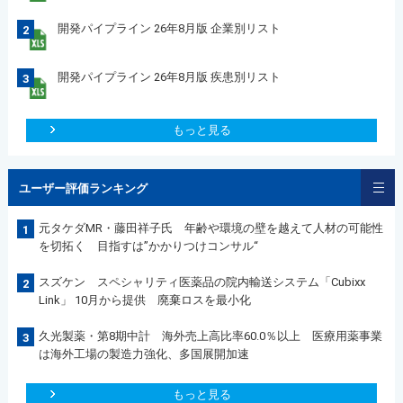
開発パイプライン 26年8月版 企業別リスト
2
開発パイプライン 26年8月版 疾患別リスト
3
もっと見る
ユーザー評価ランキング
元タケダMR・藤田祥子氏 年齢や環境の壁を越えて人材の可能性
1
を切拓く 目指すは”かかりつけコンサル“
スズケン スペシャリティ医薬品の院内輸送システム「Cubixx
2
Link」 10月から提供 廃棄ロスを最小化
久光製薬・第8期中計 海外売上高比率60.0％以上 医療用薬事業
3
は海外工場の製造力強化、多国展開加速
もっと見る