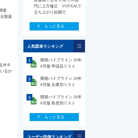
円に上方修正 VOYXACT
調査
立ち上がり好調で
ける製薬
もっと見る
一覧
人気図表ランキング
開発パイプライン 26年
1
るＭＲ
8月版 申請品リスト
ているか
開発パイプライン 26年
2
8月版 企業別リスト
開発パイプライン 26年
3
8月版 疾患別リスト
もっと見る
一覧
ユーザー評価ランキング