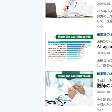
2026/02/01
2024
労働の上
して、医
いる。
編集部の
医療DXへ
AI a
2026/02/01
医療現場で
は、医師
編集部の
生成AIに
医師の
2026/02/01
今や医師
を尋ねた
った。