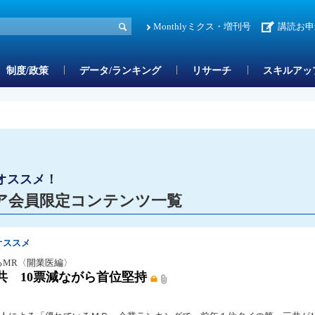
Monthlyミクス・増刊号
講読お申
制度/政策
データ/ランキング
リサーチ
スキルアッ
オススメ！
ア会員限定コンテンツ一覧
オススメ
るMR〈開業医編〉
共 10票減ながら首位堅持