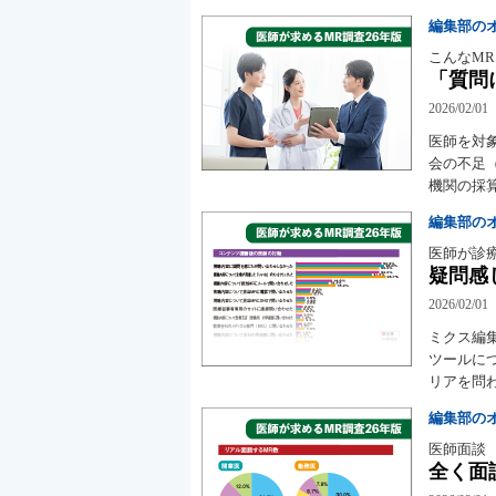
編集部の
こんなM
「質問
2026/02/01
医師を対
会の不足
機関の採
編集部の
医師が診
疑問感
2026/02/01
ミクス編
ツールに
リアを問
編集部の
医師面談
全く面