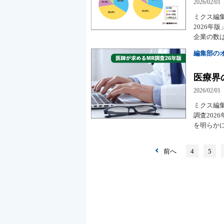
2026/02/01
ミクス編集
2026
企業の数は
編集部の
医療界
2026/02/01
ミクス編集
調査20
を明らか
前へ
4
5