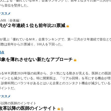
00人による「優れているＭＲ」企業ランキングで、前年１位タイの第一三共が1
ながら首位を堅持した。
オススメ
るMR〈全体編〉
共が２年連続１位も前年比21票減
0人が選ぶ「優れているＭＲ」企業ランキングで、第一三共が２年連続で首位と
数は前年から21票減り、100人を下回った。
視点
印象を薄れさせない新たなアプローチ
めるＭＲ調査2026年版の結果から、少々気になる動きが見える。医師との面
ラインとも減少している。特に開業医は、「リアル回帰」を耳にする機会が増
、診療科間にバラツキがあるとはいえ企業とのコンタクト機会が減少している
ポイントだ。
オススメ
革以降の医師のインサイト
改革以降の医師のインサイト