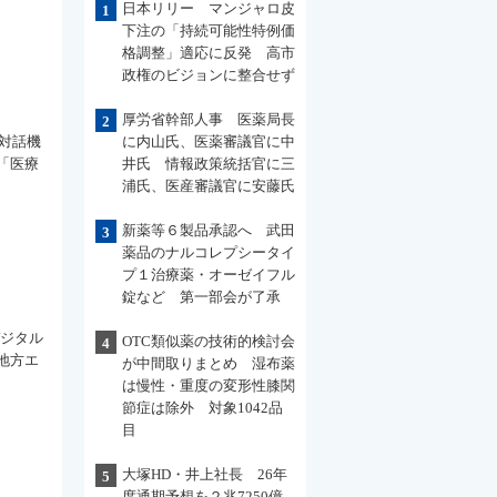
日本リリー マンジャロ皮
1
下注の「持続可能性特例価
格調整」適応に反発 高市
政権のビジョンに整合せず
厚労省幹部人事 医薬局長
2
対話機
に内山氏、医薬審議官に中
「医療
井氏 情報政策統括官に三
浦氏、医産審議官に安藤氏
新薬等６製品承認へ 武田
3
薬品のナルコレプシータイ
プ１治療薬・オーゼイフル
錠など 第一部会が了承
デジタル
OTC類似薬の技術的検討会
4
地方エ
が中間取りまとめ 湿布薬
は慢性・重度の変形性膝関
節症は除外 対象1042品
目
大塚HD・井上社長 26年
5
度通期予想を２兆7250億