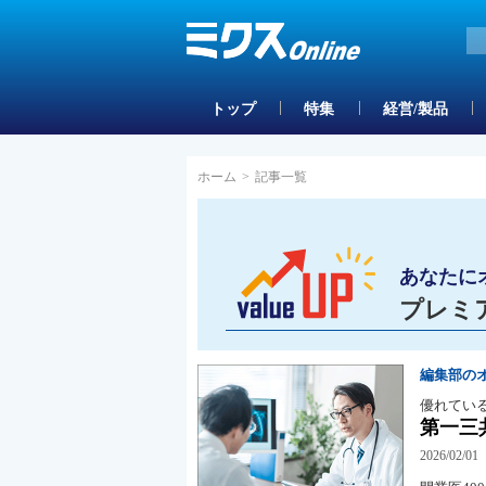
トップ
特集
経営/製品
ホーム
>
記事一覧
あなたに
プレミ
編集部の
優れてい
第一三
2026/02/01