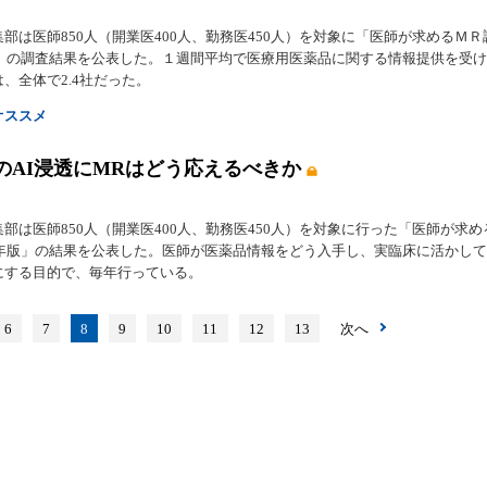
部は医師850人（開業医400人、勤務医450人）を対象に「医師が求めるＭＲ
年版」の調査結果を公表した。１週間平均で医療用医薬品に関する情報提供を受
、全体で2.4社だった。
オススメ
のAI浸透にMRはどう応えるべきか
部は医師850人（開業医400人、勤務医450人）を対象に行った「医師が求め
26年版」の結果を公表した。医師が医薬品情報をどう入手し、実臨床に活かし
にする目的で、毎年行っている。
6
7
8
9
10
11
12
13
次へ