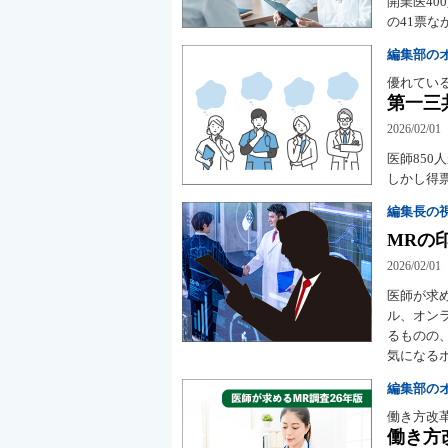
開業医4
の41票
編集部の
優れてい
第一三
2026/02/01
医師85
しかし得票
編集長の
MRの
2026/02/01
医師が求
ル、オン
るものの
気になる
編集部の
働き方改
働き方