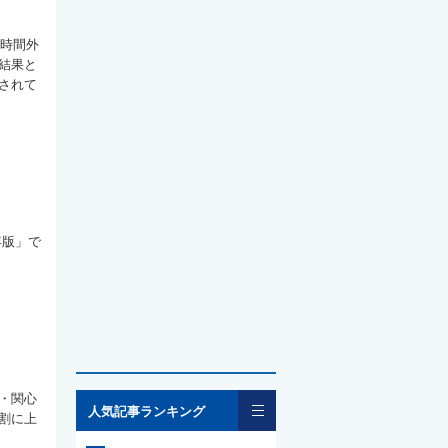
の時間外
結果と
されて
年版」で
・関心
一覧
人気記事ランキング
割に上