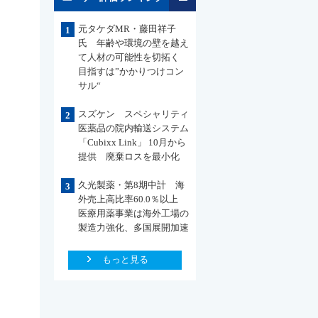
元タケダMR・藤田祥子
1
氏 年齢や環境の壁を越え
て人材の可能性を切拓く
目指すは”かかりつけコン
サル“
スズケン スペシャリティ
2
医薬品の院内輸送システム
「Cubixx Link」 10月から
提供 廃棄ロスを最小化
久光製薬・第8期中計 海
3
外売上高比率60.0％以上
医療用薬事業は海外工場の
製造力強化、多国展開加速
もっと見る