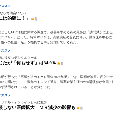
オススメ
Rなら毎回会いたい
には的確に！」
象としたＭＲ活動に関する調査で、改善を求める点の最多は「訪問減少による
（26.2％）」だった。特筆すべきは、高額薬剤の普及に伴い、勤務医を中心に
算性への配慮不足」を指摘する声が急増している点だ。
オススメ
療に役立つデジタルツール
じたが「何もせず」は34.9％
集部が行った「医師が求めるＭＲ調査2026年版」では、医師が診療に役立つ
ついて聞いた。ここ数年のトレンド通り、製薬企業主催のWeb講演会が全国・
わず活用されていることが分かった。
オススメ
 リアル・オンラインともに減少
談しない医師拡大 ＭＲ減少の影響も