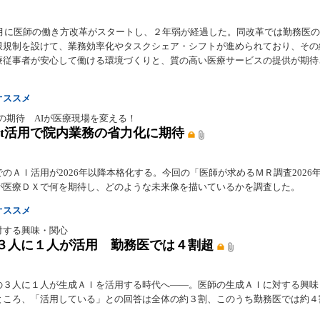
年４月に医師の働き方改革がスタートし、２年弱が経過した。同改革では勤務医
限規制を設けて、業務効率化やタスクシェア・シフトが進められており、その
療従事者が安心して働ける環境づくりと、質の高い医療サービスの提供が期待
オススメ
の期待 AIが医療現場を変える！
gent活用で院内業務の省力化に期待
のＡＩ活用が2026年以降本格化する。今回の「医師が求めるＭＲ調査2026
が医療ＤＸで何を期待し、どのような未来像を描いているかを調査した。
オススメ
対する興味・関心
３人に１人が活用 勤務医では４割超
の３人に１人が生成ＡＩを活用する時代へ――。医師の生成ＡＩに対する興味
ところ、「活用している」との回答は全体の約３割、このうち勤務医では約４