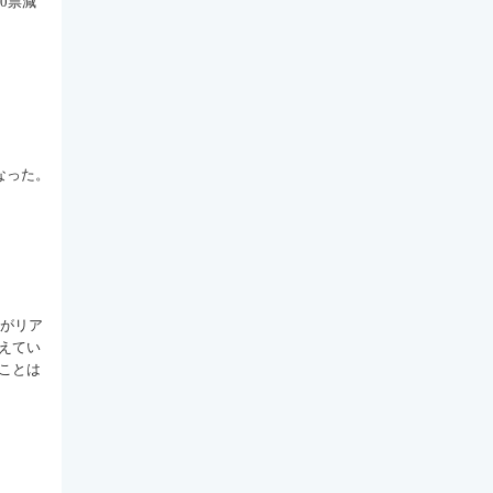
0票減
なった。
談がリア
えてい
ことは