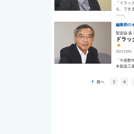
「ドラッ
も、でき
――。
編集部の
製薬協 森
ドラッ
2023/10/01
「今後数
本製薬工
前へ
5
6