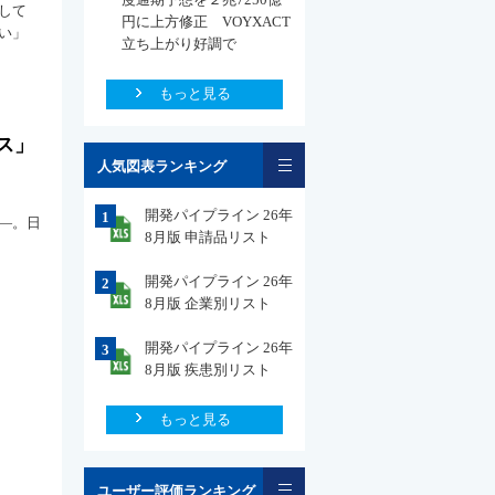
して
円に上方修正 VOYXACT
い」
立ち上がり好調で
もっと見る
ス」
一覧
人気図表ランキング
開発パイプライン 26年
1
―。日
8月版 申請品リスト
開発パイプライン 26年
2
8月版 企業別リスト
開発パイプライン 26年
3
8月版 疾患別リスト
もっと見る
一覧
ユーザー評価ランキング