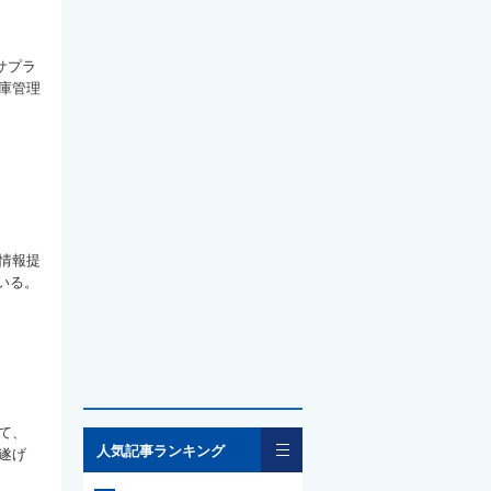
サプラ
庫管理
情報提
いる。
て、
一覧
人気記事ランキング
遂げ