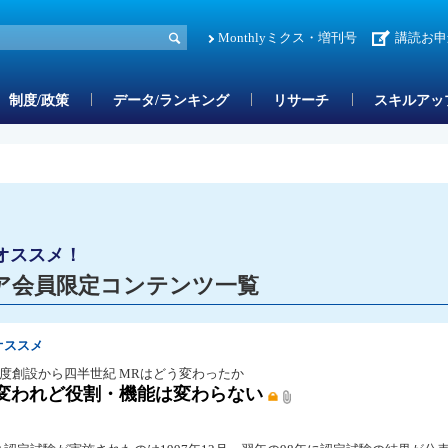
Monthlyミクス・増刊号
講読お申
制度/政策
データ/ランキング
リサーチ
スキルアッ
オススメ！
ア会員限定コンテンツ一覧
オススメ
制度創設から四半世紀 MRはどう変わったか
変われど役割・機能は変わらない