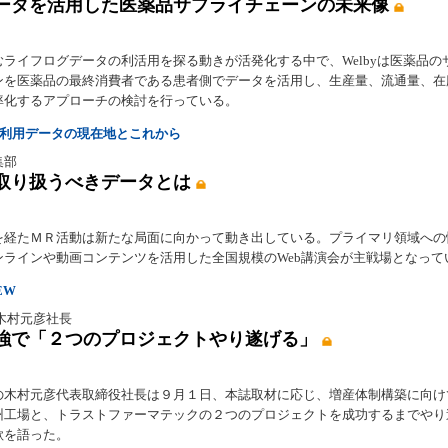
ータを活用した医薬品サプライチェーンの未来像
むライフログデータの利活用を探る動きが活発化する中で、Welbyは医薬品の
ンを医薬品の最終消費者である患者側でデータを活用し、生産量、流通量、在
率化するアプローチの検討を行っている。
る利用データの現在地とこれから
集部
取り扱うべきデータとは
を経たＭＲ活動は新たな局面に向かって動き出している。プライマリ領域への
ンラインや動画コンテンツを活用した全国規模のWeb講演会が主戦場となって
EW
木村元彦社長
強で「２つのプロジェクトやり遂げる」
の木村元彦代表取締役社長は９月１日、本誌取材に応じ、増産体制構築に向け
州工場と、トラストファーマテックの２つのプロジェクトを成功するまでやり
欲を語った。