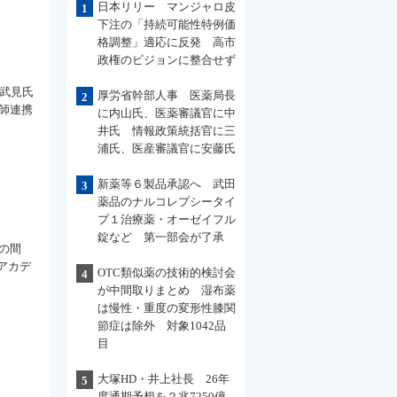
日本リリー マンジャロ皮
1
下注の「持続可能性特例価
格調整」適応に反発 高市
政権のビジョンに整合せず
。武見氏
厚労省幹部人事 医薬局長
2
師連携
に内山氏、医薬審議官に中
井氏 情報政策統括官に三
浦氏、医産審議官に安藤氏
新薬等６製品承認へ 武田
3
薬品のナルコレプシータイ
プ１治療薬・オーゼイフル
錠など 第一部会が了承
の間
アカデ
OTC類似薬の技術的検討会
4
が中間取りまとめ 湿布薬
は慢性・重度の変形性膝関
節症は除外 対象1042品
目
大塚HD・井上社長 26年
5
度通期予想を２兆7250億