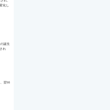
表され、
変化し
」の誕生
され
、翌98