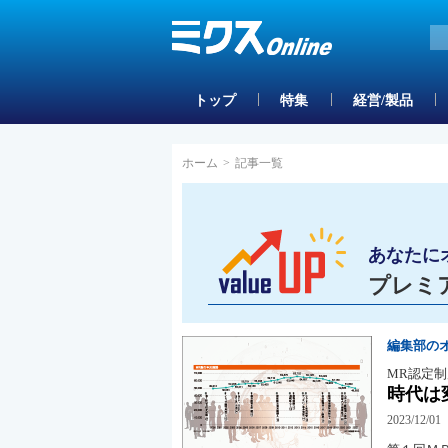
トップ
特集
経営/製品
ホーム
>
記事一覧
あなたに
プレミ
編集部の
MR認定
時代は
2023/12/01