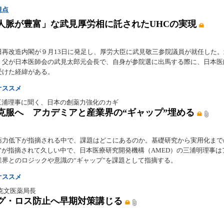
視点
人脈が豊富」な武見厚労相に託されたUHCの実現
田再改造内閣が９月13日に発足し、厚労大臣に武見敬三参院議員が就任した
、父が日本医師会の武見太郎元会長で、自身が参院選に出馬する際に、日本医
受けた経緯がある。
オススメ
の三浦理事に聞く、日本の創薬力強化のカギ
克服へ アカデミアと産業界の“ギャップ”埋める
薬力低下が指摘される中で、課題はどこにあるのか。基礎研究から実用化まで
谷”が指摘されて久しい中で、日本医療研究開発機構（AMED）の三浦明理事は
業界とのロジックや意識の“ギャップ”を課題として指摘する。
オススメ
克文医薬局長
グ・ロス防止へ早期対策講じる