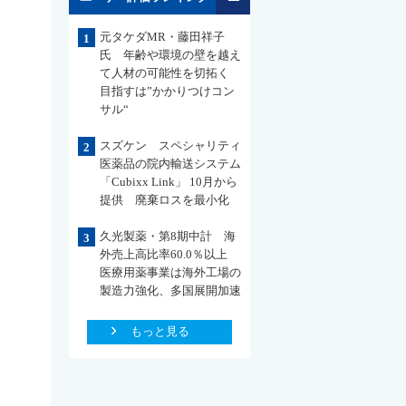
元タケダMR・藤田祥子
1
氏 年齢や環境の壁を越え
て人材の可能性を切拓く
目指すは”かかりつけコン
サル“
スズケン スペシャリティ
2
医薬品の院内輸送システム
「Cubixx Link」 10月から
提供 廃棄ロスを最小化
久光製薬・第8期中計 海
3
外売上高比率60.0％以上
医療用薬事業は海外工場の
製造力強化、多国展開加速
もっと見る