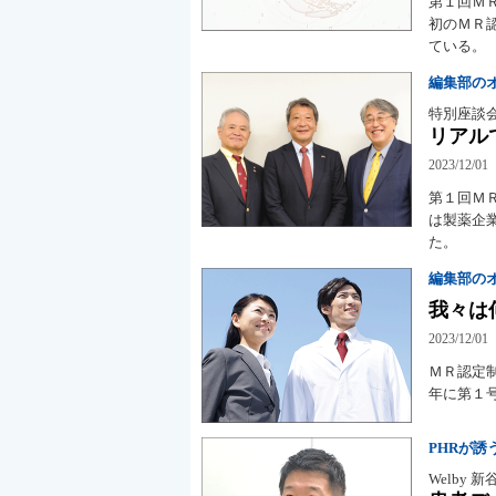
第１回ＭＲ
初のＭＲ
ている。
編集部の
特別座談
リアル
2023/12/01
第１回Ｍ
は製薬企
た。
編集部の
我々は
2023/12/01
ＭＲ認定制
年に第１
PHRが
Welby