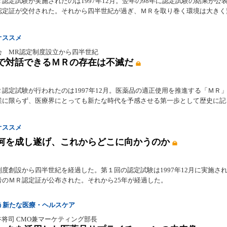
認定試験が実施されたのは1997年12月。翌年の98年に認定試験の結果が公
認定証が交付された。それから四半世紀が過ぎ、ＭＲを取り巻く環境は大きく
オススメ
会 MR認定制度設立から四半世紀
で対話できるＭＲの存在は不滅だ
Ｒ認定試験が行われたのは1997年12月。医薬品の適正使用を推進する「ＭＲ
業に限らず、医療界にとっても新たな時代を予感させる第一歩として歴史に記
オススメ
何を成し遂げ、これからどこに向かうのか
度創設から四半世紀を経過した。第１回の認定試験は1997年12月に実施され
号のＭＲ認定証が公布された。それから25年が経過した。
誘う新たな医療・ヘルスケア
 新谷将司 CMO兼マーケティング部長