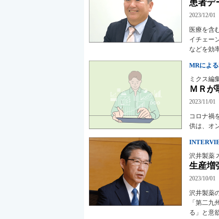
患者デ
2023/12/01
医療を含
イチェー
などを効
MRによ
ミクス編
ＭＲが
2023/11/01
コロナ禍
供は、オ
INTERVI
沢井製薬 
生産増
2023/10/01
沢井製薬
「第二九
る」と意