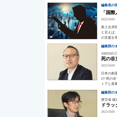
編集長の
「国際
2023/10/01
第２次岸
と言えば
の支援を
編集部の
AMED
死の谷
2023/10/01
日本の創
の“死の
ミアと産
編集部の
厚労省 城
ドラッ
2023/10/01