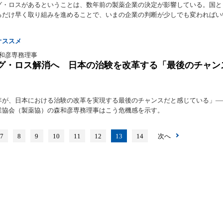
グ・ロスがあるということは、数年前の製薬企業の決定が影響している。国と
るだけ早く取り組みを進めることで、いまの企業の判断が少しでも変わればい
オススメ
 和彦専務理事
グ・ロス解消へ 日本の治験を改革する「最後のチャン
年が、日本における治験の改革を実現する最後のチャンスだと感じている」―
業協会（製薬協）の森和彦専務理事はこう危機感を示す。
7
8
9
10
11
12
13
14
次へ