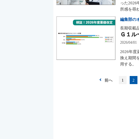
った20
所感を尋
編集部の
長期収載
Ｇ１ル
2026/04/01
2026年
換え期間
用する。
前へ
1
2