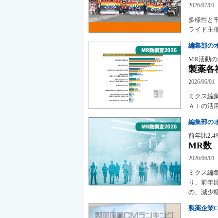
2026/07/01
多様性と平
ライド主
編集部の
MR活動の
製薬各
2026/06/01
ミクス編
ＡＩの活
編集部の
前年比2.
MR数
2026/06/01
ミクス編集
り、前年
の、減少
製薬企業