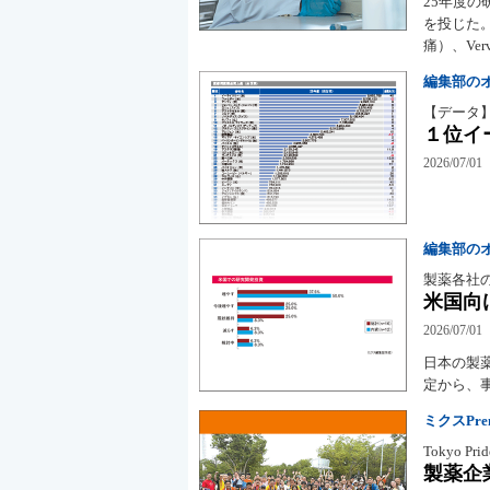
25年度の
を投じた。
痛）、Ve
編集部の
【データ
１位イ
2026/07/01
編集部の
製薬各社
米国向
2026/07/01
日本の製
定から、
ミクスPremi
Tokyo Prid
製薬企