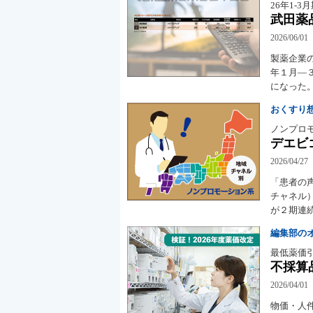
26年1-3
武田薬
2026/06/01
製薬企業
年１月―
になった
おくすり
ノンプロ
デエビ
2026/04/27
「患者の
チャネル
が２期連
編集部の
最低薬価
不採算
2026/04/01
物価・人