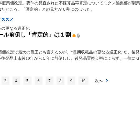
26年度薬価改定。要件の見直された不採算品再算定についてミクス編集部が製
ねたところ、「否定的」との見方が６割にのぼった。
オススメ
品の更なる適正化
ール前倒し「肯定的」は１割
度薬価改定で最大の目玉とも言えるのが、“長期収載品の更なる適正化”だ。後
を後発品上市後10年から５年に前倒しし、後発品置換え率によらず、一律に
3
4
5
6
7
8
9
10
次へ