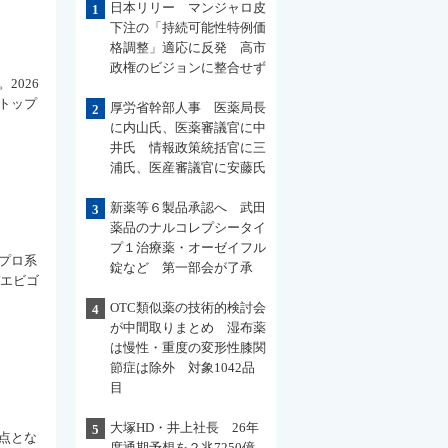
日本リリー マンジャロ皮
1
下注の「持続可能性特例価
格調整」適応に反発 高市
政権のビジョンに整合せず
2026
トップ
厚労省幹部人事 医薬局長
2
に内山氏、医薬審議官に中
井氏 情報政策統括官に三
浦氏、医産審議官に安藤氏
新薬等６製品承認へ 武田
3
薬品のナルコレプシータイ
プ１治療薬・オーゼイフル
プロ系
錠など 第一部会が了承
デエビゴ
OTC類似薬の技術的検討会
4
が中間取りまとめ 湿布薬
は慢性・重度の変形性膝関
節症は除外 対象1042品
目
大塚HD・井上社長 26年
5
点とな
度通期予想を２兆7250億