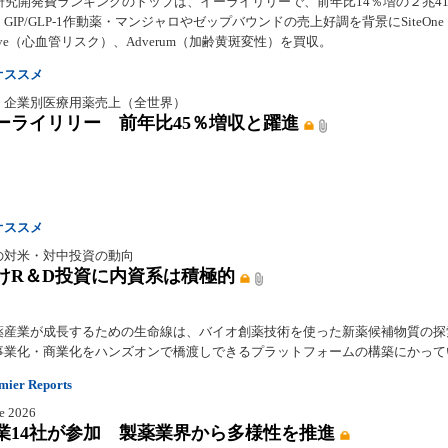
研究開発費ランキングのトップは、イーライリリーで、前年比14％増の２兆41
GIP/GLP-1作動薬・マンジャロやゼップバウンドの売上好調を背景にSiteOn
rve（心血管リスク）、Adverum（加齢黄斑変性）を買収。
オススメ
】企業別医療用薬売上（全世界）
ーライリリー 前年比45％増収と躍進
オススメ
の対米・対中投資の動向
けR＆D投資に内資系は積極的
薬産業が成長するための生命線は、バイオ創薬技術を使った新薬候補物質の探
事業化・商業化をハンズオンで橋渡しできるプラットフォームの構築にかって
er Reports
e 2026
業14社が参加 製薬業界から多様性を推進