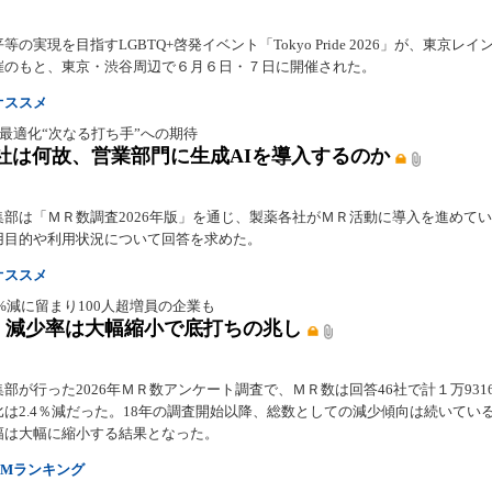
等の実現を目指すLGBTQ+啓発イベント「Tokyo Pride 2026」が、東京レイ
催のもと、東京・渋谷周辺で６月６日・７日に開催された。
オススメ
最適化“次なる打ち手”への期待
社は何故、営業部門に生成AIを導入するのか
集部は「ＭＲ数調査2026年版」を通じ、製薬各社がＭＲ活動に導入を進めて
用目的や利用状況について回答を求めた。
オススメ
4%減に留まり100人超増員の企業も
 減少率は大幅縮小で底打ちの兆し
部が行った2026年ＭＲ数アンケート調査で、ＭＲ数は回答46社で計１万931
比は2.4％減だった。18年の調査開始以降、総数としての減少傾向は続いてい
幅は大幅に縮小する結果となった。
CMランキング