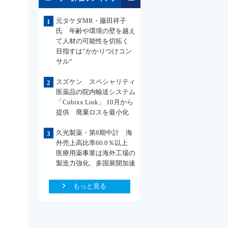
元タケダMR・藤田祥子
1
氏 年齢や環境の壁を越え
て人材の可能性を切拓く
目指すは”かかりつけコン
サル“
スズケン スペシャリティ
2
医薬品の院内輸送システム
「Cubixx Link」 10月から
提供 廃棄ロスを最小化
久光製薬・第8期中計 海
3
外売上高比率60.0％以上
医療用薬事業は海外工場の
製造力強化、多国展開加速
もっと見る