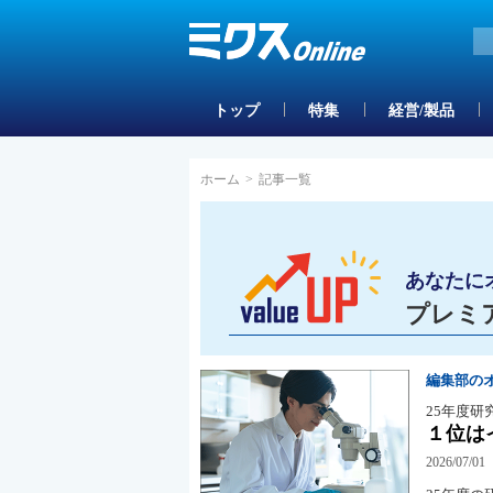
トップ
特集
経営/製品
ホーム
>
記事一覧
あなたに
プレミ
編集部の
25年度研
１位は
2026/07/01