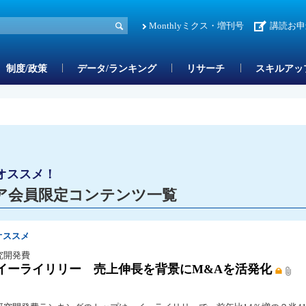
Monthlyミクス・増刊号
講読お申
制度/政策
データ/ランキング
リサーチ
スキルアッ
オススメ！
ア会員限定コンテンツ一覧
オススメ
究開発費
イーライリリー 売上伸長を背景にM&Aを活発化