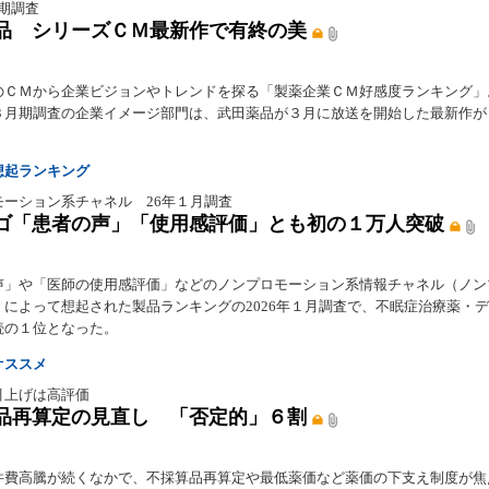
月期調査
品 シリーズＣＭ最新作で有終の美
のＣＭから企業ビジョンやトレンドを探る「製薬企業ＣＭ好感度ランキング」。
３月期調査の企業イメージ部門は、武田薬品が３月に放送を開始した最新作が
。
想起ランキング
モーション系チャネル 26年１月調査
ゴ「患者の声」「使用感評価」とも初の１万人突破
声」や「医師の使用感評価」などのノンプロモーション系情報チャネル（ノン
）によって想起された製品ランキングの2026年１月調査で、不眠症治療薬・
続の１位となった。
オススメ
引上げは高評価
品再算定の見直し 「否定的」６割
件費高騰が続くなかで、不採算品再算定や最低薬価など薬価の下支え制度が焦