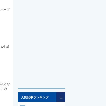
ンボープ
いる生成
6人とな
るもの
一覧
人気記事ランキング