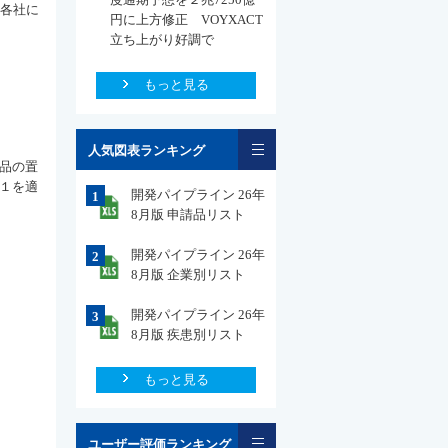
薬各社に
円に上方修正 VOYXACT
立ち上がり好調で
もっと見る
一覧
人気図表ランキング
発品の置
Ｇ１を適
開発パイプライン 26年
1
8月版 申請品リスト
開発パイプライン 26年
2
8月版 企業別リスト
開発パイプライン 26年
3
8月版 疾患別リスト
もっと見る
一覧
ユーザー評価ランキング