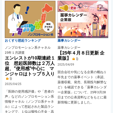
おくすり想起ランキング
薬事カレンダー
ノンプロモーション系チャネル
薬事カレンダー
【25年４月８日更新 企
25年１月調査
エンレストが10期連続１
業版】
位 想起医師数は２万人
2025/04/09
超、“使用感”中心に マ
競合会社や気になる企業の概ね１
ンジャロはトップ５入り
年先までの薬事イベント（承認、
薬価収載、発売、長期投与解禁な
2025/04/25
ど）を確認できる「薬事カレンダ
「医師の使用感評価」や「患者の
ー企業版」について、25年3月28
声」などのノンプロモーション系
日までの公表資料などをもとに最
情報チャネル（ノンプロ系チャネ
新情報に更新しました。
ル）によって想起された製品ラン
キングで、１位は慢性心不全・高