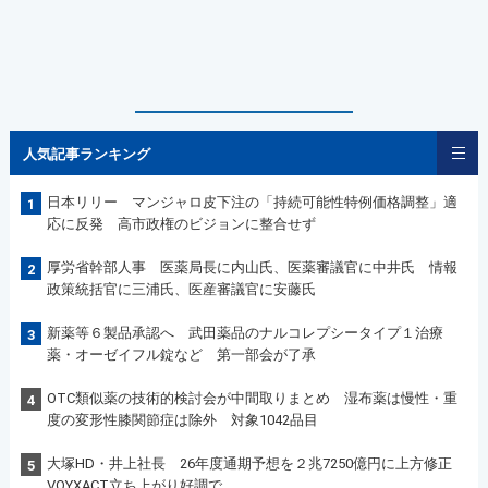
人気記事ランキング
日本リリー マンジャロ皮下注の「持続可能性特例価格調整」適
1
応に反発 高市政権のビジョンに整合せず
厚労省幹部人事 医薬局長に内山氏、医薬審議官に中井氏 情報
2
政策統括官に三浦氏、医産審議官に安藤氏
新薬等６製品承認へ 武田薬品のナルコレプシータイプ１治療
3
薬・オーゼイフル錠など 第一部会が了承
OTC類似薬の技術的検討会が中間取りまとめ 湿布薬は慢性・重
4
度の変形性膝関節症は除外 対象1042品目
大塚HD・井上社長 26年度通期予想を２兆7250億円に上方修正
5
VOYXACT立ち上がり好調で