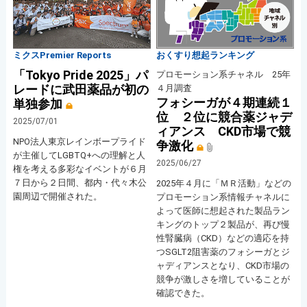
ミクスPremier Reports
おくすり想起ランキング
「Tokyo Pride 2025」パ
プロモーション系チャネル 25年
レードに武田薬品が初の
４月調査
フォシーガが４期連続１
単独参加
位 ２位に競合薬ジャデ
2025/07/01
ィアンス CKD市場で競
NPO法人東京レインボープライド
争激化
が主催してLGBTQ+への理解と人
2025/06/27
権を考える多彩なイベントが６月
７日から２日間、都内・代々木公
2025年４月に「ＭＲ活動」などの
園周辺で開催された。
プロモーション系情報チャネルに
よって医師に想起された製品ラン
キングのトップ２製品が、再び慢
性腎臓病（CKD）などの適応を持
つSGLT2阻害薬のフォシーガとジ
ャディアンスとなり、CKD市場の
競争が激しさを増していることが
確認できた。