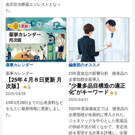
血圧症治療薬エンレストとなっ
た。
薬事カレンダー
編集部のオススメ
薬事カレンダー
25年度改定の影響分析 後発品の
【25年４月８日更新 月
企業指標全面導入
“少量多品目構造の適正
次版】
化”がキーワード
2025/04/08
2025/04/01
25年3月28日までの公表資料など
をもとに最新情報に更新しまし
2025年度薬価改定では、後発品の
た。
企業指標が全面的に導入された。
ジェネリックを中心とした医薬品
の供給不安が続くなかで、安定供
給を実現する企業を評価し、企業