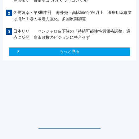
を切拓く 目指すは”かかりつけコンサル“
久光製薬・第8期中計 海外売上高比率60.0％以上 医療用薬事業
2
は海外工場の製造力強化、多国展開加速
日本リリー マンジャロ皮下注の「持続可能性特例価格調整」適
3
応に反発 高市政権のビジョンに整合せず
もっと見る