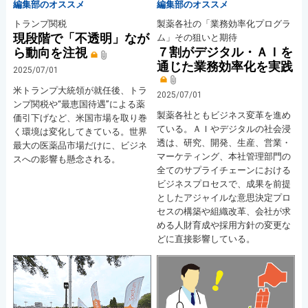
編集部のオススメ
編集部のオススメ
トランプ関税
製薬各社の「業務効率化プログラ
現段階で「不透明」なが
ム」その狙いと期待
７割がデジタル・ＡＩを
ら動向を注視
通じた業務効率化を実践
2025/07/01
米トランプ大統領が就任後、トラ
2025/07/01
ンプ関税や“最恵国待遇”による薬
製薬各社ともビジネス変革を進め
価引下げなど、米国市場を取り巻
ている。ＡＩやデジタルの社会浸
く環境は変化してきている。世界
透は、研究、開発、生産、営業・
最大の医薬品市場だけに、ビジネ
マーケティング、本社管理部門の
スへの影響も懸念される。
全てのサプライチェーンにおける
ビジネスプロセスで、成果を前提
としたアジャイルな意思決定プロ
セスの構築や組織改革、会社が求
める人財育成や採用方針の変更な
どに直接影響している。