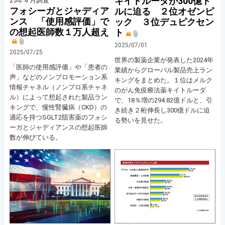
キイトルーダが300億ド
25年４月調査
フォシーガとジャディア
ルに迫る ２位オゼンピ
ンス 「使用感評価」で
ック ３位デュピクセン
の想起医師数１万人超え
ト
2025/07/01
2025/07/25
世界の製薬企業が発表した2024年
「医師の使用感評価」や「患者の
業績からグローバル製品売上ラン
声」などのノンプロモーション系
キングをまとめた。１位はメルク
情報チャネル（ノンプロ系チャネ
のがん免疫療法薬キイトルーダ
ル）によって想起された製品ラン
で、18％増の294.82億ドルと、引
キングで、慢性腎臓病（CKD）の
き続き２桁伸長し300億ドルに迫
適応を持つSGLT2阻害薬のフォシ
る勢いを見せた。
ーガとジャディアンスの想起医師
数が伸びている。