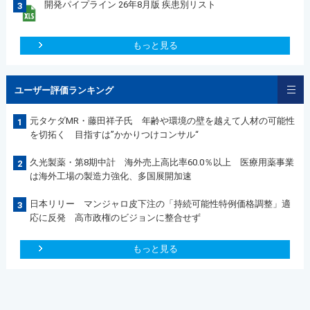
開発パイプライン 26年8月版 疾患別リスト
3
もっと見る
ユーザー評価ランキング
元タケダMR・藤田祥子氏 年齢や環境の壁を越えて人材の可能性
1
を切拓く 目指すは”かかりつけコンサル“
久光製薬・第8期中計 海外売上高比率60.0％以上 医療用薬事業
2
は海外工場の製造力強化、多国展開加速
日本リリー マンジャロ皮下注の「持続可能性特例価格調整」適
3
応に反発 高市政権のビジョンに整合せず
もっと見る