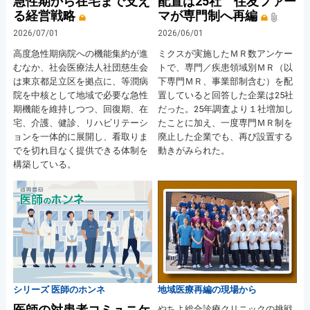
急性期から在宅まで支え
配置は25社 住友ファー
る経営戦略
マが専門制へ再編
2026/07/01
2026/06/01
高度急性期病院への機能集約が進
ミクスが実施したＭＲ数アンケー
むなか、社会医療法人社団慈生会
トで、専門／疾患領域別ＭＲ（以
は東京都足立区を拠点に、等潤病
下専門ＭＲ、事業部制含む）を配
院を中核として地域で必要な急性
置していると回答した企業は25社
期機能を維持しつつ、回復期、在
だった。25年調査より１社増加し
宅、介護、健診、リハビリテーシ
たことに加え、一度専門ＭＲ制を
ョンを一体的に展開し、看取りま
廃止した企業でも、再び設置する
でを切れ目なく提供できる体制を
動きがみられた。
構築している。
シリーズ 医師のホンネ
地域医療再編の現場から
医師の対患者コミュニケ
やちよ総合診療クリニックの挑戦