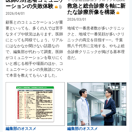
救急と総合診療を軸に新
ーションの失敗体験
たな診療所像を構築
2026/04/01
2026/03/01
顧客とのコミュニケーションが重
要といっても、多くの人では苦手
地域で一番患者数が多いクリニッ
なタイプや状況はあります。医師
クと、地域で一番笑顔が多いクリ
にとっても同様でしょう。リアル
ニックの両立を目指す――。千葉
にはなかなか聞けない話題なの
県八千代市に立地する、やちよ総
で、編集部が代わって調査。医師
合診療クリニックが掲げる基本理
がコミュニケーションを取りにく
念だ。
いと感じる相手や場面のほか、コ
ミュニケーションの失敗談につい
て本音を教えてもらいました。
編集部のオススメ
編集部のオススメ