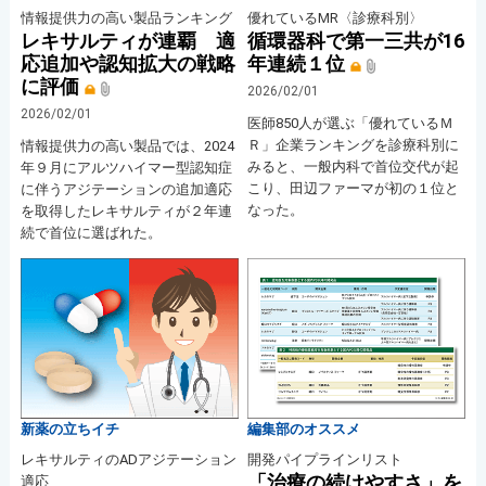
情報提供力の高い製品ランキング
優れているMR〈診療科別〉
レキサルティが連覇 適
循環器科で第一三共が16
応追加や認知拡大の戦略
年連続１位
に評価
2026/02/01
2026/02/01
医師850人が選ぶ「優れているＭ
Ｒ」企業ランキングを診療科別に
情報提供力の高い製品では、2024
みると、一般内科で首位交代が起
年９月にアルツハイマー型認知症
こり、田辺ファーマが初の１位と
に伴うアジテーションの追加適応
なった。
を取得したレキサルティが２年連
続で首位に選ばれた。
新薬の立ちイチ
編集部のオススメ
レキサルティのADアジテーション
開発パイプラインリスト
「治療の続けやすさ」を
適応