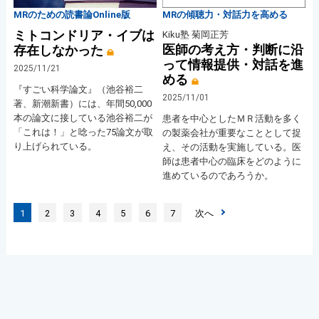
MRのための読書論Online版
MRの傾聴力・対話力を高める
ミトコンドリア・イブは
Kiku塾 菊岡正芳
医師の考え方・判断に沿
存在しなかった
って情報提供・対話を進
2025/11/21
める
『すごい科学論文』（池谷裕二
2025/11/01
著、新潮新書）には、年間50,000
本の論文に接している池谷裕二が
患者を中心としたＭＲ活動を多く
「これは！」と唸った75論文が取
の製薬会社が重要なこととして捉
り上げられている。
え、その活動を実施している。医
師は患者中心の臨床をどのように
進めているのであろうか。
1
2
3
4
5
6
7
次へ