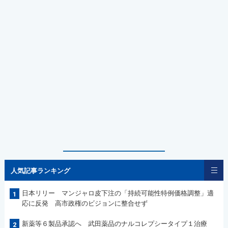
人気記事ランキング
日本リリー マンジャロ皮下注の「持続可能性特例価格調整」適
1
応に反発 高市政権のビジョンに整合せず
新薬等６製品承認へ 武田薬品のナルコレプシータイプ１治療
2