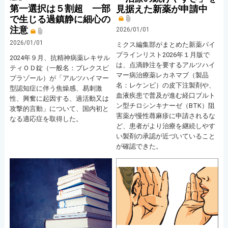
第一選択は５割超 一部
見据えた新薬が申請中
で生じる過鎮静に細心の
注意
2026/01/01
2026/01/01
ミクス編集部がまとめた新薬パイ
プラインリスト2026年１月版で
2024年９月、抗精神病薬レキサル
は、点滴静注を要するアルツハイ
ティＯＤ錠（一般名：ブレクスピ
マー病治療薬レカネマブ（製品
プラゾール）が「アルツハイマー
名：レケンビ）の皮下注製剤や、
型認知症に伴う焦燥感、易刺激
血液疾患で普及が進む経口ブルト
性、興奮に起因する、過活動又は
ン型チロシンキナーゼ（BTK）阻
攻撃的言動」について、国内初と
害薬が慢性蕁麻疹に申請されるな
なる適応症を取得した。
ど、患者がより治療を継続しやす
い製剤の承認が近づいていること
が確認できた。