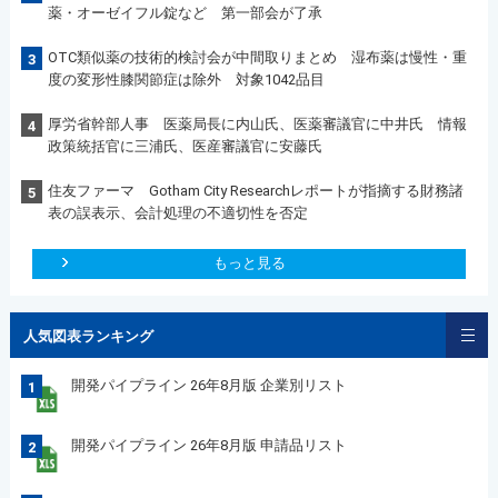
薬・オーゼイフル錠など 第一部会が了承
OTC類似薬の技術的検討会が中間取りまとめ 湿布薬は慢性・重
3
度の変形性膝関節症は除外 対象1042品目
厚労省幹部人事 医薬局長に内山氏、医薬審議官に中井氏 情報
4
政策統括官に三浦氏、医産審議官に安藤氏
住友ファーマ Gotham City Researchレポートが指摘する財務諸
5
表の誤表示、会計処理の不適切性を否定
もっと見る
人気図表ランキング
開発パイプライン 26年8月版 企業別リスト
1
開発パイプライン 26年8月版 申請品リスト
2