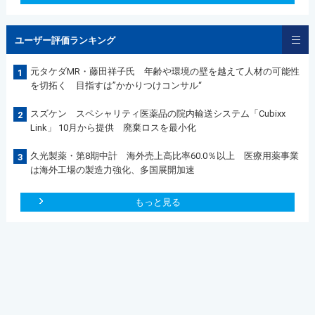
ユーザー評価ランキング
元タケダMR・藤田祥子氏 年齢や環境の壁を越えて人材の可能性
1
を切拓く 目指すは”かかりつけコンサル“
スズケン スペシャリティ医薬品の院内輸送システム「Cubixx
2
Link」 10月から提供 廃棄ロスを最小化
久光製薬・第8期中計 海外売上高比率60.0％以上 医療用薬事業
3
は海外工場の製造力強化、多国展開加速
もっと見る