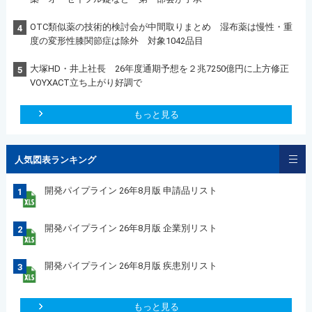
OTC類似薬の技術的検討会が中間取りまとめ 湿布薬は慢性・重
4
度の変形性膝関節症は除外 対象1042品目
大塚HD・井上社長 26年度通期予想を２兆7250億円に上方修正
5
VOYXACT立ち上がり好調で
もっと見る
人気図表ランキング
開発パイプライン 26年8月版 申請品リスト
1
開発パイプライン 26年8月版 企業別リスト
2
開発パイプライン 26年8月版 疾患別リスト
3
もっと見る