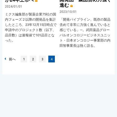
進む
2024/01/01
2023/10/01
ミクス編集部が製薬企業75社の国
内フェーズ２以降の開発品を集計
「開発パイプライン、既存の製品
したところ、23年12月15日時点で
含めて非常に力強く進んでいると
申請中のプロジェクト数（以下、
感じている」―。武田薬品グロー
品目数）は速報値で101品目とな
バルオンコロジービジネスユニッ
った。
ト・日本オンコロジー事業部の内
田智事業長は熱く語る。
前へ
1
2
3
4