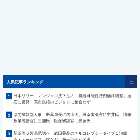
人気記事ランキング
日本リリー マンジャロ皮下注の「持続可能性特例価格調整」適
1
応に反発 高市政権のビジョンに整合せず
厚労省幹部人事 医薬局長に内山氏、医薬審議官に中井氏 情報
2
政策統括官に三浦氏、医産審議官に安藤氏
新薬等６製品承認へ 武田薬品のナルコレプシータイプ１治療
3
薬・オーゼイフル錠など 第一部会が了承