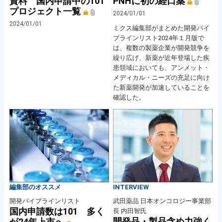
資料 国内申請中の101
PNHに初の経口薬
プロジェクト一覧
2024/01/01
2024/01/01
ミクス編集部がまとめた開発パイ
プラインリスト2024年１月版で
は、複数の製薬企業が開発競争を
繰り広げ、新薬が近年登場した疾
患領域においても、アンメット・
メディカル・ニーズの充足に向け
た新薬開発が加速していることを
確認した。
編集部のオススメ
INTERVIEW
開発パイプラインリスト
武田薬品 日本オンコロジー事業部
国内申請数は101 多く
長 内田智氏
開発品・製品含め力強く
が24年上市へ