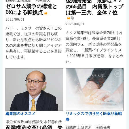
後期開発品 最多はＡＺ
戦略向上研究所 岡崎倫夫
ゼロサム競争の構造と
の65品目 内資系トップ
DXによる転換点
は第一三共、全体７位
2025/09/01
2025/08/01
ハロー、ミクサーの皆さん！この
ミクス編集部は製薬企業76社（内
連載では、従来の常識を打ち破
資系企業48社、外資系企業28社）
り、新たな視点から医薬品ビジネ
の国内フェーズ２以降の開発品を
スの未来を共に切り開くアイデア
調査し、「新薬パイプラインリス
を共有し、再構築することを目指
ト2025年８月版 疾患別」をまとめ
しています。
た。
編集部のオススメ
リミックスで切り開く医薬品新戦
略
厚労省医政局総務課長 水谷忠由氏
産業構造改革は必須 先
戦略向上研究所 岡崎倫夫