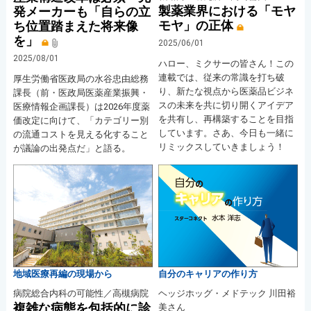
製薬業界における「モヤ
発メーカーも「自らの立
モヤ」の正体
ち位置踏まえた将来像
を」
2025/06/01
2025/08/01
ハロー、ミクサーの皆さん！この
連載では、従来の常識を打ち破
厚生労働省医政局の水谷忠由総務
り、新たな視点から医薬品ビジネ
課長（前・医政局医薬産業振興・
スの未来を共に切り開くアイデア
医療情報企画課長）は2026年度薬
を共有し、再構築することを目指
価改定に向けて、「カテゴリー別
しています。さあ、今日も一緒に
の流通コストを見える化すること
リミックスしていきましょう！
が議論の出発点だ」と語る。
地域医療再編の現場から
自分のキャリアの作り方
病院総合内科の可能性／高槻病院
ヘッジホッグ・メドテック 川田裕
複雑な病態を包括的に診
美さん