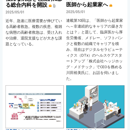
医師から起業家へ
る総合内科を開設
2025/05/01
2025/05/01
連載第10回は、「医師から起業家
近年、急速に医療需要が伸びてい
へ～非連続的なキャリアの築き方
る高齢者救急。複数の疾患、複雑
とは？」と題して、臨床医から厚
な病態の高齢者救急は、受け入れ
生労働省、メドレー、ソフトバン
や治療、退院支援などが大きな課
クと複数の組織でキャリアを積
題となっている。
み、現在はデジタルセラピューテ
ィクス（DTx）のヘルスケアスタ
ートアップ「株式会社ヘッジホッ
グ・メドテック」でCEOを務める
川田裕美氏に、お話を伺いまし
た。