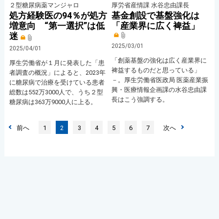
２型糖尿病薬マンジャロ
厚労省産情課 水谷忠由課長
処方経験医の94％が処方
基金創設で基盤強化は
増意向 “第一選択”は低
「産業界に広く裨益」
迷
2025/03/01
2025/04/01
「創薬基盤の強化は広く産業界に
厚生労働省が１月に発表した「患
裨益するものだと思っている」
者調査の概況」によると、2023年
－。厚生労働省医政局 医薬産業振
に糖尿病で治療を受けている患者
興・医療情報企画課の水谷忠由課
総数は552万3000人で、うち２型
長はこう強調する。
糖尿病は363万9000人に上る。
前へ
1
2
3
4
5
6
7
次へ