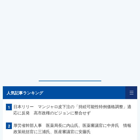
人気記事ランキング
日本リリー マンジャロ皮下注の「持続可能性特例価格調整」適
1
応に反発 高市政権のビジョンに整合せず
厚労省幹部人事 医薬局長に内山氏、医薬審議官に中井氏 情報
2
政策統括官に三浦氏、医産審議官に安藤氏