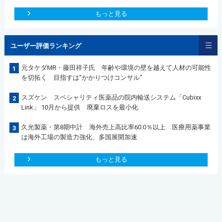
もっと見る
ユーザー評価ランキング
元タケダMR・藤田祥子氏 年齢や環境の壁を越えて人材の可能性
1
を切拓く 目指すは”かかりつけコンサル“
スズケン スペシャリティ医薬品の院内輸送システム「Cubixx
2
Link」 10月から提供 廃棄ロスを最小化
久光製薬・第8期中計 海外売上高比率60.0％以上 医療用薬事業
3
は海外工場の製造力強化、多国展開加速
もっと見る