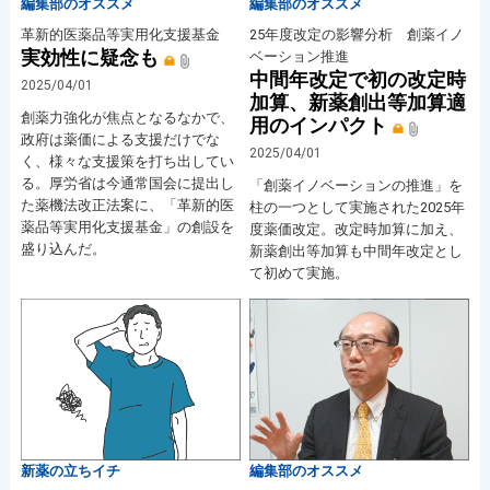
編集部のオススメ
編集部のオススメ
革新的医薬品等実用化支援基金
25年度改定の影響分析 創薬イノ
実効性に疑念も
ベーション推進
中間年改定で初の改定時
2025/04/01
加算、新薬創出等加算適
創薬力強化が焦点となるなかで、
用のインパクト
政府は薬価による支援だけでな
2025/04/01
く、様々な支援策を打ち出してい
る。厚労省は今通常国会に提出し
「創薬イノベーションの推進」を
た薬機法改正法案に、「革新的医
柱の一つとして実施された2025年
薬品等実用化支援基金」の創設を
度薬価改定。改定時加算に加え、
盛り込んだ。
新薬創出等加算も中間年改定とし
て初めて実施。
新薬の立ちイチ
編集部のオススメ