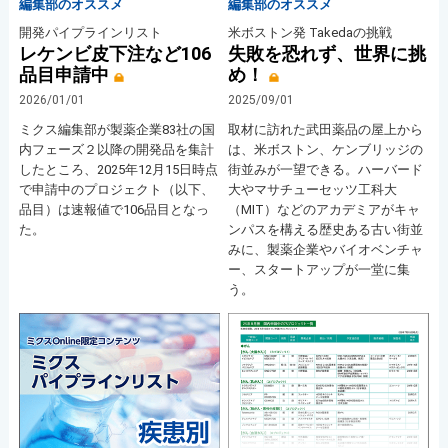
編集部のオススメ
編集部のオススメ
開発パイプラインリスト
米ボストン発 Takedaの挑戦
レケンビ皮下注など106
失敗を恐れず、世界に挑
品目申請中
め！
2026/01/01
2025/09/01
ミクス編集部が製薬企業83社の国
取材に訪れた武田薬品の屋上から
内フェーズ２以降の開発品を集計
は、米ボストン、ケンブリッジの
したところ、2025年12月15日時点
街並みが一望できる。ハーバード
で申請中のプロジェクト（以下、
大やマサチューセッツ工科大
品目）は速報値で106品目となっ
（MIT）などのアカデミアがキャ
た。
ンパスを構える歴史ある古い街並
みに、製薬企業やバイオベンチャ
ー、スタートアップが一堂に集
う。