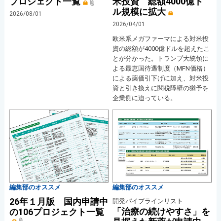
プロジェクト一覧
米投資 総額4000億ド
ル規模に拡大
2026/08/01
2026/04/01
欧米系メガファーマによる対米投
資の総額が4000億ドルを超えたこ
とが分かった。トランプ大統領に
よる最恵国待遇制度（MFN価格）
による薬価引下げに加え、対米投
資と引き換えに関税障壁の猶予を
企業側に迫っている。
編集部のオススメ
編集部のオススメ
26年１月版 国内申請中
開発パイプラインリスト
「治療の続けやすさ」を
の106プロジェクト一覧