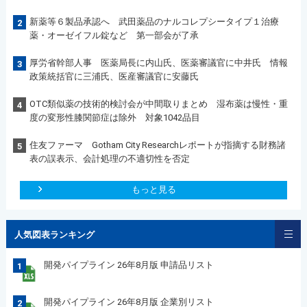
新薬等６製品承認へ 武田薬品のナルコレプシータイプ１治療
2
薬・オーゼイフル錠など 第一部会が了承
厚労省幹部人事 医薬局長に内山氏、医薬審議官に中井氏 情報
3
政策統括官に三浦氏、医産審議官に安藤氏
OTC類似薬の技術的検討会が中間取りまとめ 湿布薬は慢性・重
4
度の変形性膝関節症は除外 対象1042品目
住友ファーマ Gotham City Researchレポートが指摘する財務諸
5
表の誤表示、会計処理の不適切性を否定
もっと見る
人気図表ランキング
開発パイプライン 26年8月版 申請品リスト
1
開発パイプライン 26年8月版 企業別リスト
2