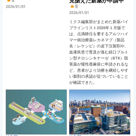
見据えた新薬が申請中
2026/01/01
2026/01/01
ミクス編集部がまとめた新薬パイ
プラインリスト2026年１月版で
は、点滴静注を要するアルツハイ
マー病治療薬レカネマブ（製品
名：レケンビ）の皮下注製剤や、
血液疾患で普及が進む経口ブルト
ン型チロシンキナーゼ（BTK）阻
害薬が慢性蕁麻疹に申請されるな
ど、患者がより治療を継続しやす
い製剤の承認が近づいていること
が確認できた。