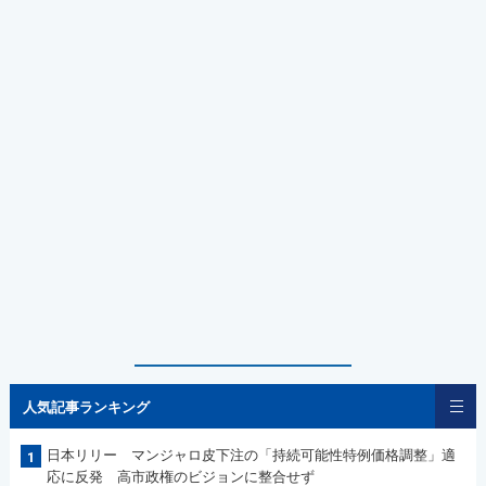
人気記事ランキング
日本リリー マンジャロ皮下注の「持続可能性特例価格調整」適
1
応に反発 高市政権のビジョンに整合せず