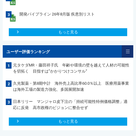
開発パイプライン 26年8月版 疾患別リスト
3
もっと見る
ユーザー評価ランキング
元タケダMR・藤田祥子氏 年齢や環境の壁を越えて人材の可能性
1
を切拓く 目指すは”かかりつけコンサル“
久光製薬・第8期中計 海外売上高比率60.0％以上 医療用薬事業
2
は海外工場の製造力強化、多国展開加速
日本リリー マンジャロ皮下注の「持続可能性特例価格調整」適
3
応に反発 高市政権のビジョンに整合せず
もっと見る