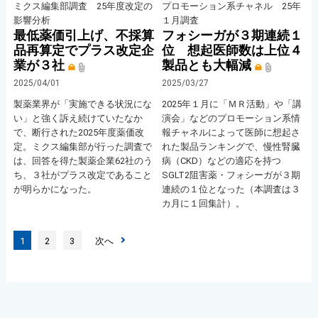
ミクス編集部調査 25年度改定の
プロモーション系チャネル 25年
影響分析
１月調査
最低薬価引上げ、不採算
フォシーガが３期連続１
品再算定でプラス改定企
位 想起医師数は上位４
業が３社
製品とも大幅減
2025/04/01
2025/03/27
製薬業界が「実施できる状況にな
2025年１月に「ＭＲ活動」や「講
い」と強く訴え続けていたなか
演会」などのプロモーション系情
で、断行された2025年度薬価改
報チャネルによって医師に想起さ
定。ミクス編集部が行った調査で
れた製品ランキングで、慢性腎臓
は、回答を得た製薬企業62社のう
病（CKD）などの適応を持つ
ち、３社がプラス改定であること
SGLT2阻害薬・フォシーガが３期
が明らかになった。
連続の１位となった（本調査は３
カ月に１回集計）。
1
2
3
次へ