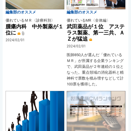
編集部のオススメ
編集部のオススメ
優れているＭＲ〈診療科別〉
優れているMR〈全体編〉
腫瘍内科 中外製薬が１
武田薬品が１位 アステ
位に
ラス製薬、第一三共、Ａ
Ｚが猛追
2024/02/01
2024/02/01
医師850人が選んだ「優れている
ＭＲ」が所属する企業ランキング
で、武田薬品が２年連続の１位と
なった。重点領域の消化器科と精
神科で票数を積み増すなどして計
103票を獲得した。