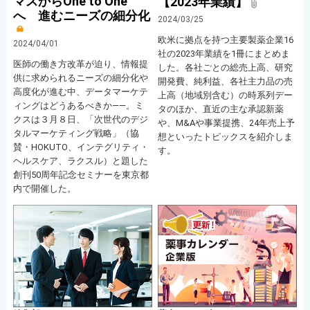
マスからOne to One
【2023年業績】
へ 進むニーズの細分化
2024/03/25
欧米に拠点を持つ主要製薬企業16
2024/04/01
社の2023年業績を1冊にまとめま
医師の働き方改革が迫り、情報提
した。各社ごとの総売上高、研究
供に求められるニーズの細分化や
開発費、純利益、各社主力品の売
高度化が進む中、データマーケテ
上高（地域別含む）の時系列デー
ィングはどうあるべきか――。ミ
タのほか、直近の主な承認新薬
クスは３月８日、「次世代のデジ
や、M&Aや事業提携、24年売上予
タルマーケティング戦略」（協
想といったトピックスを紹介しま
賛・HOKUTO、インテグリティ・
す。
ヘルスケア、ラクスル）と題した
創刊50周年記念セミナーを東京都
内で開催した。