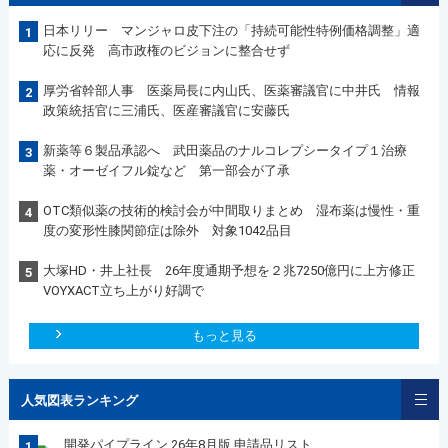
日本リリー マンジャロ皮下注の「持続可能性特例価格調整」適
1
応に反発 高市政権のビジョンに整合せず
厚労省幹部人事 医薬局長に内山氏、医薬審議官に中井氏 情報
2
政策統括官に三浦氏、医産審議官に安藤氏
新薬等６製品承認へ 武田薬品のナルコレプシータイプ１治療
3
薬・オーゼイフル錠など 第一部会が了承
OTC類似薬の技術的検討会が中間取りまとめ 湿布薬は慢性・重
4
度の変形性膝関節症は除外 対象1042品目
大塚HD・井上社長 26年度通期予想を２兆7250億円に上方修正
5
VOYXACT立ち上がり好調で
もっと見る
人気図表ランキング
開発パイプライン 26年8月版 申請品リスト
1