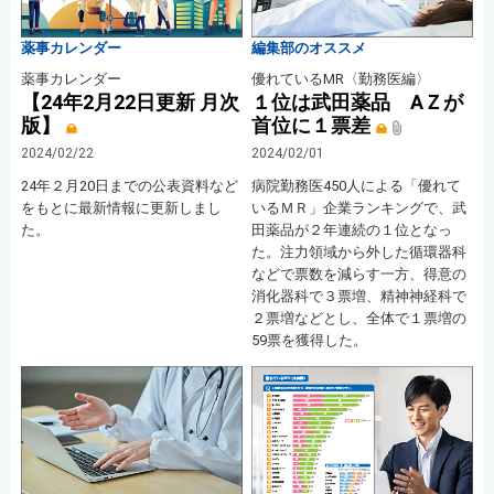
薬事カレンダー
編集部のオススメ
薬事カレンダー
優れているMR〈勤務医編〉
【24年2月22日更新 月次
１位は武田薬品 AＺが
版】
首位に１票差
2024/02/22
2024/02/01
24年２月20日までの公表資料など
病院勤務医450人による「優れて
をもとに最新情報に更新しまし
いるＭＲ」企業ランキングで、武
た。
田薬品が２年連続の１位となっ
た。注力領域から外した循環器科
などで票数を減らす一方、得意の
消化器科で３票増、精神神経科で
２票増などとし、全体で１票増の
59票を獲得した。