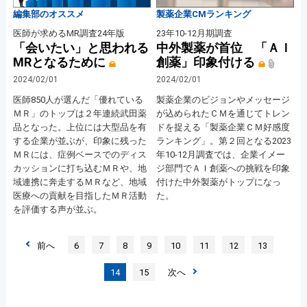
編集部のオススメ
製薬企業CMランキング
医師が求めるMR調査24年版
23年10-12月期調査
「会いたい」と思われる
中外製薬が首位 「ＡＩ
MRとなるために
創薬」印象付ける
2024/02/01
2024/02/01
医師850人が選んだ「優れている
製薬企業のビジョンやメッセージ
ＭＲ」のトップは２年連続武田薬
が込められたＣＭを通じてトレン
品となった。上位には大型品を有
ドを捉える「製薬企業ＣＭ好感度
する企業が並ぶが、印象に残った
ランキング」。第２回となる2023
ＭＲには、症例ベースでのディス
年10-12月調査では、企業イメー
カッションに打ち込むＭＲや、地
ジ部門でＡＩ創薬への挑戦を印象
域連携に奔走するＭＲなど、地域
付けた中外製薬がトップになっ
医療への貢献を目指したＭＲ活動
た。
を評価する声が並ぶ。
前へ
6
7
8
9
10
11
12
13
14
15
次へ