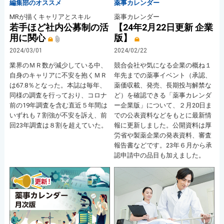
編集部のオススメ
薬事カレンダー
MRが描くキャリアとスキル
薬事カレンダー
若手ほど社内公募制の活
【24年2月22日更新 企業
用に関心
版】
2024/03/01
2024/02/22
業界のＭＲ数が減少している中、
競合会社や気になる企業の概ね１
自身のキャリアに不安を抱くＭＲ
年先までの薬事イベント（承認、
は67.8％となった。本誌は毎年、
薬価収載、発売、長期投与解禁な
同様の調査を行っており、コロナ
ど）を確認できる「薬事カレンダ
前の19年調査を含む直近５年間は
ー企業版」について、２月20日ま
いずれも７割強が不安を訴え、前
での公表資料などをもとに最新情
回23年調査は８割を超えていた。
報に更新しました。公開資料は厚
労省や製薬企業の発表資料、審査
報告書などです。23年６月から承
認申請中の品目も加えました。