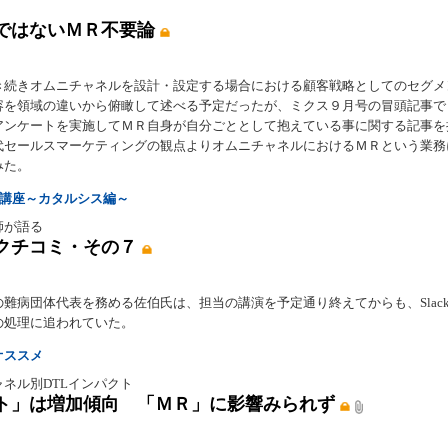
ではないＭＲ不要論
き続きオムニチャネルを設計・設定する場合における顧客戦略としてのセグメ
容を領域の違いから俯瞰して述べる予定だったが、ミクス９月号の冒頭記事で
アンケートを実施してＭＲ自身が自分ごととして抱えている事に関する記事を
代セールスマーケティングの観点よりオムニチャネルにおけるＭＲという業務
みた。
R講座～カタルシス編～
師が語る
クチコミ・その７
の難病団体代表を務める佐伯氏は、担当の講演を予定通り終えてからも、Slac
の処理に追われていた。
オススメ
ネル別DTLインパクト
ト」は増加傾向 「ＭＲ」に影響みられず