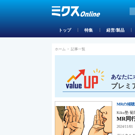
トップ
特集
経営/製品
ホーム
>
記事一覧
あなたに
プレミ
MRの傾
Kiku塾 
MR同
2024/11/01