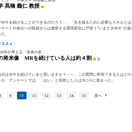
 髙橋 義仁 教授
でＭＲを続けることができるのだろう」、「生き残るために必要なスキルとは
ンケートや各社への取材からは激変する環境変化に戸惑う“いまどきＭＲ”の姿
った。
オススメ
のMRが考える「未来の姿」
の将来像 MRを続けている人は約４割
自分はＭＲを続けていると思いますか？――。この質問に即答できる人はどの
うか。アンケートでは、「はい」と回答した人は39.5％に留まった。
8
9
10
11
12
13
14
15
次へ