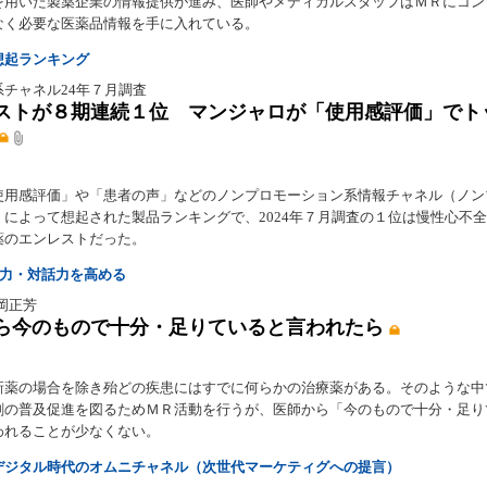
を用いた製薬企業の情報提供が進み、医師やメディカルスタッフはＭＲにコン
なく必要な医薬品情報を手に入れている。
想起ランキング
系チャネル24年７月調査
ストが８期連続１位 マンジャロが「使用感評価」でト
使用感評価」や「患者の声」などのノンプロモーション系情報チャネル（ノン
）によって想起された製品ランキングで、2024年７月調査の１位は慢性心不
薬のエンレストだった。
聴力・対話力を高める
菊岡正芳
ら今のもので十分・足りていると言われたら
新薬の場合を除き殆どの疾患にはすでに何らかの治療薬がある。そのような中
剤の普及促進を図るためＭＲ活動を行うが、医師から「今のもので十分・足り
われることが少なくない。
デジタル時代のオムニチャネル（次世代マーケティグへの提言）