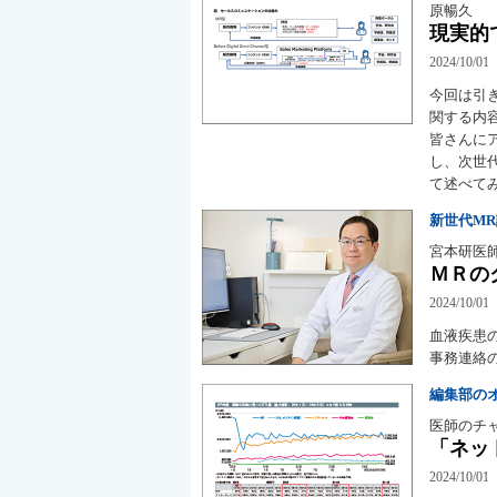
原暢久
現実的
2024/10/01
今回は引
関する内
皆さんに
し、次世
て述べて
新世代M
宮本研医
ＭＲの
2024/10/01
血液疾患
事務連絡
編集部の
医師のチャ
「ネッ
2024/10/01