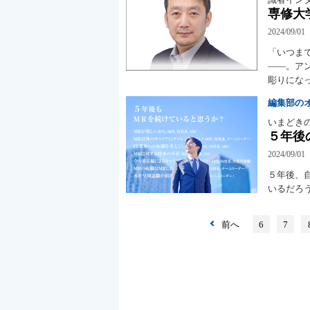
専修大学
2024/09/01
「いつま
――。ア
彫りにな
編集部の
いまどき
５年後
2024/09/01
５年後、
いるだろ
前へ
6
7