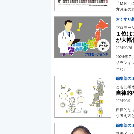
「ＭＲ」
方改革の
おくすり
プロモー
１位は
が大幅
2024/09/26
2024
品ランキン
った。
編集部の
ともに考
自律的
2024/09/01
自律的な
な考え方
編集部の
識者イン