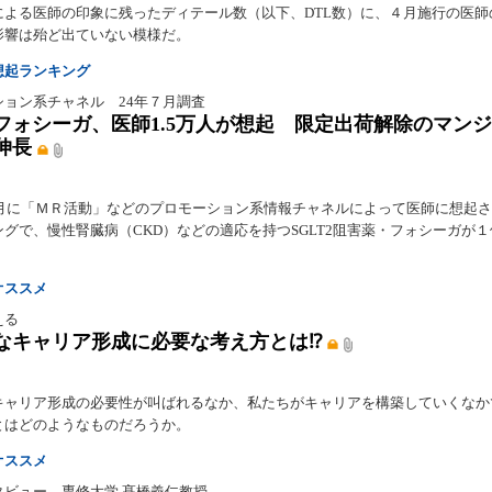
による医師の印象に残ったディテール数（以下、DTL数）に、４月施行の医師
影響は殆ど出ていない模様だ。
想起ランキング
ション系チャネル 24年７月調査
フォシーガ、医師1.5万人が想起 限定出荷解除のマン
伸長
年７月に「ＭＲ活動」などのプロモーション系情報チャネルによって医師に想起
グで、慢性腎臓病（CKD）などの適応を持つSGLT2阻害薬・フォシーガが
オススメ
える
なキャリア形成に必要な考え方とは⁉
キャリア形成の必要性が叫ばれるなか、私たちがキャリアを構築していくなか
とはどのようなものだろうか。
オススメ
タビュー 専修大学 髙橋義仁教授