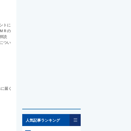
ントに
ＭＲの
拝読
につい
kに届く
一覧
人気記事ランキング