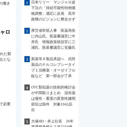
日本リリー マンジャロ皮
1
の働き
下注の「持続可能性特例価
格調整」適応に反発 高市
政権のビジョンに整合せず
厚労省幹部人事 医薬局長
2
ジャロ
に内山氏、医薬審議官に中
井氏 情報政策統括官に三
浦氏、医産審議官に安藤氏
された製
新薬等６製品承認へ 武田
１位とな
3
薬品のナルコレプシータイ
プ１治療薬・オーゼイフル
錠など 第一部会が了承
OTC類似薬の技術的検討会
4
が中間取りまとめ 湿布薬
は慢性・重度の変形性膝関
で必要
節症は除外 対象1042品
目
大塚HD・井上社長 26年
5
度通期予想を２兆7250億