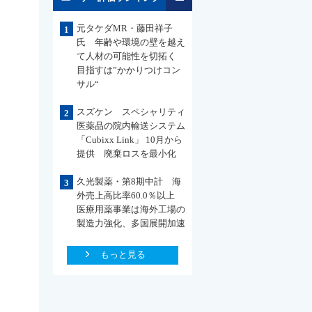
元タケダMR・藤田祥子
1
氏 年齢や環境の壁を越え
て人材の可能性を切拓く
目指すは”かかりつけコン
サル“
スズケン スペシャリティ
2
医薬品の院内輸送システム
「Cubixx Link」 10月から
提供 廃棄ロスを最小化
久光製薬・第8期中計 海
3
外売上高比率60.0％以上
医療用薬事業は海外工場の
製造力強化、多国展開加速
もっと見る