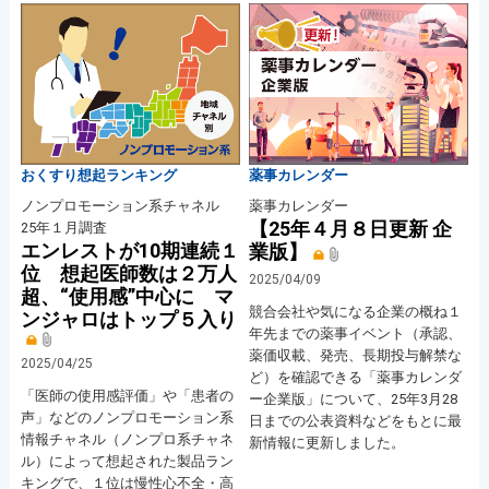
おくすり想起ランキング
薬事カレンダー
ノンプロモーション系チャネル
薬事カレンダー
【25年４月８日更新 企
25年１月調査
エンレストが10期連続１
業版】
位 想起医師数は２万人
2025/04/09
超、“使用感”中心に マ
競合会社や気になる企業の概ね１
ンジャロはトップ５入り
年先までの薬事イベント（承認、
薬価収載、発売、長期投与解禁な
2025/04/25
ど）を確認できる「薬事カレンダ
「医師の使用感評価」や「患者の
ー企業版」について、25年3月28
声」などのノンプロモーション系
日までの公表資料などをもとに最
情報チャネル（ノンプロ系チャネ
新情報に更新しました。
ル）によって想起された製品ラン
キングで、１位は慢性心不全・高