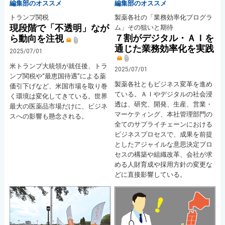
編集部のオススメ
編集部のオススメ
トランプ関税
製薬各社の「業務効率化プログラ
現段階で「不透明」なが
ム」その狙いと期待
７割がデジタル・ＡＩを
ら動向を注視
通じた業務効率化を実践
2025/07/01
米トランプ大統領が就任後、トラ
2025/07/01
ンプ関税や“最恵国待遇”による薬
製薬各社ともビジネス変革を進め
価引下げなど、米国市場を取り巻
ている。ＡＩやデジタルの社会浸
く環境は変化してきている。世界
透は、研究、開発、生産、営業・
最大の医薬品市場だけに、ビジネ
マーケティング、本社管理部門の
スへの影響も懸念される。
全てのサプライチェーンにおける
ビジネスプロセスで、成果を前提
としたアジャイルな意思決定プロ
セスの構築や組織改革、会社が求
める人財育成や採用方針の変更な
どに直接影響している。