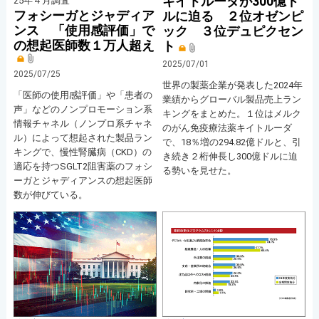
キイトルーダが300億ド
25年４月調査
フォシーガとジャディア
ルに迫る ２位オゼンピ
ンス 「使用感評価」で
ック ３位デュピクセン
の想起医師数１万人超え
ト
2025/07/01
2025/07/25
世界の製薬企業が発表した2024年
「医師の使用感評価」や「患者の
業績からグローバル製品売上ラン
声」などのノンプロモーション系
キングをまとめた。１位はメルク
情報チャネル（ノンプロ系チャネ
のがん免疫療法薬キイトルーダ
ル）によって想起された製品ラン
で、18％増の294.82億ドルと、引
キングで、慢性腎臓病（CKD）の
き続き２桁伸長し300億ドルに迫
適応を持つSGLT2阻害薬のフォシ
る勢いを見せた。
ーガとジャディアンスの想起医師
数が伸びている。