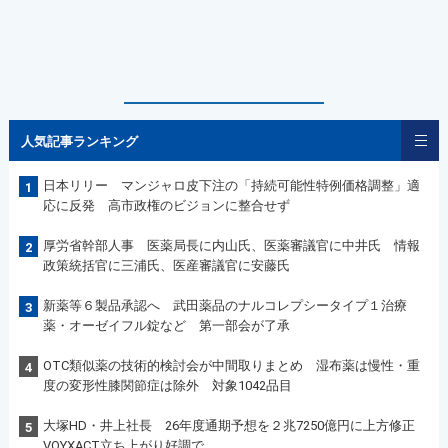
人気記事ランキング
日本リリー マンジャロ皮下注の「持続可能性特例価格調整」適
1
応に反発 高市政権のビジョンに整合せず
厚労省幹部人事 医薬局長に内山氏、医薬審議官に中井氏 情報
2
政策統括官に三浦氏、医産審議官に安藤氏
新薬等６製品承認へ 武田薬品のナルコレプシータイプ１治療
3
薬・オーゼイフル錠など 第一部会が了承
OTC類似薬の技術的検討会が中間取りまとめ 湿布薬は慢性・重
4
度の変形性膝関節症は除外 対象1042品目
大塚HD・井上社長 26年度通期予想を２兆7250億円に上方修正
5
VOYXACT立ち上がり好調で