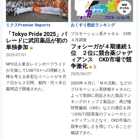
ミクスPremier Reports
おくすり想起ランキング
「Tokyo Pride 2025」パ
プロモーション系チャネル 25年
レードに武田薬品が初の
４月調査
フォシーガが４期連続１
単独参加
位 ２位に競合薬ジャデ
2025/07/01
ィアンス CKD市場で競
NPO法人東京レインボープライド
争激化
が主催してLGBTQ+への理解と人
2025/06/27
権を考える多彩なイベントが６月
７日から２日間、都内・代々木公
2025年４月に「ＭＲ活動」などの
園周辺で開催された。
プロモーション系情報チャネルに
よって医師に想起された製品ラン
キングのトップ２製品が、再び慢
性腎臓病（CKD）などの適応を持
つSGLT2阻害薬のフォシーガとジ
ャディアンスとなり、CKD市場の
競争が激しさを増していることが
確認できた。