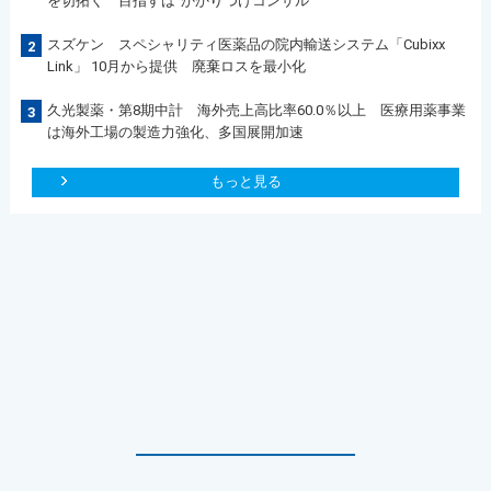
を切拓く 目指すは”かかりつけコンサル“
スズケン スペシャリティ医薬品の院内輸送システム「Cubixx
2
Link」 10月から提供 廃棄ロスを最小化
久光製薬・第8期中計 海外売上高比率60.0％以上 医療用薬事業
3
は海外工場の製造力強化、多国展開加速
もっと見る