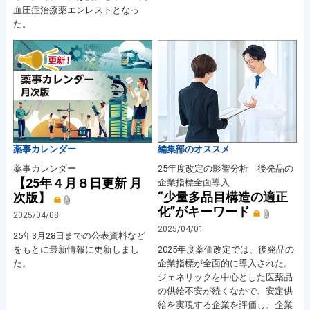
血圧症治療薬エンレストとなっ
た。
薬事カレンダー
編集部のオススメ
薬事カレンダー
25年度改定の影響分析 後発品の
【25年４月８日更新 月
企業指標全面導入
“少量多品目構造の適正
次版】
化”がキーワード
2025/04/08
2025/04/01
25年3月28日までの公表資料など
をもとに最新情報に更新しまし
2025年度薬価改定では、後発品の
た。
企業指標が全面的に導入された。
ジェネリックを中心とした医薬品
の供給不安が続くなかで、安定供
給を実現する企業を評価し、企業