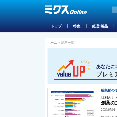
トップ
特集
経営/製品
ホーム
>
記事一覧
あなたに
プレミ
編集部の
目利き力
創薬の
2026/07/01