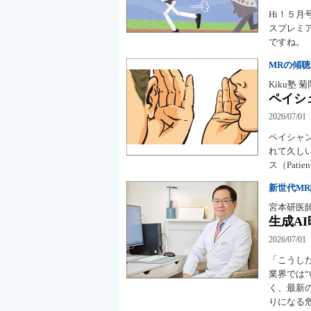
Hi！５月
スプレミ
ですね。
MRの傾
Kiku塾 
ペイシ
2026/07/01
ペイシャン
れて久し
ス（Pati
新世代M
宮本研医
生成A
2026/07/01
「こうし
業界では
く、最新
りになる