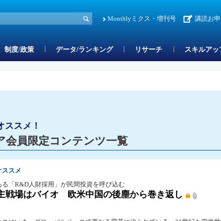
Monthlyミクス・増刊号
講読お申
制度/政策
データ/ランキング
リサーチ
スキルアッ
オススメ！
ア会員限定コンテンツ一覧
オススメ
ある「R&D人財採用」が民間投資を呼び込む
主戦場はバイオ 欧米中国の後塵から巻き返し