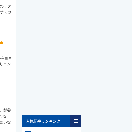
月のミク
。サスガ
が注目さ
リエン
。製薬
少な
一覧
人気記事ランキング
言いな