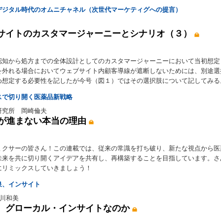
デジタル時代のオムニチャネル（次世代マーケティグへの提言）
サイトのカスタマージャーニーとシナリオ（３）
認知から処方までの全体設計としてのカスタマージャーニーにおいて当初想定
を外れる場合においてウェブサイト内顧客導線が遮断しないためには、別途選
め想定する必要性を記したが今号（図１）ではその選択肢について記してみる
スで切り開く医薬品新戦略
研究所 岡崎倫夫
入が進まない本当の理由
ミクサーの皆さん！この連載では、従来の常識を打ち破り、新たな視点から医
未来を共に切り開くアイデアを共有し、再構築することを目指しています。さ
にリミックスしていきましょう！
泉、インサイト
藤川和美
、グローカル・インサイトなのか