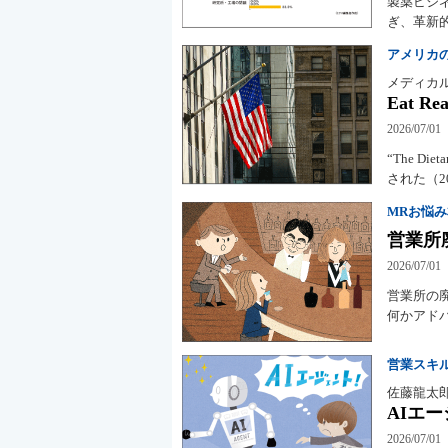
製薬ビジ
ぎ、革新
アメリカ
メディカル
Eat Rea
2026/07/01
“The Di
された（2
MRお悩み
営業所
2026/07/01
営業所の
何かアド
営業スキ
佐藤龍太
AIエ
2026/07/01