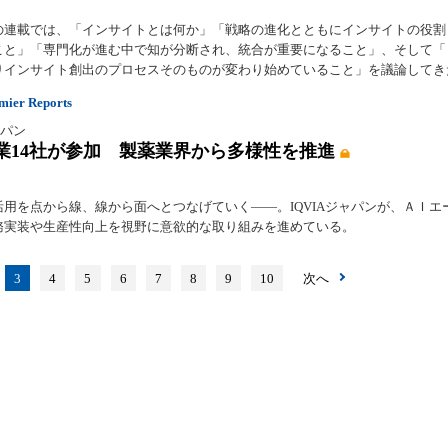
の連載では、「インサイトとは何か」「戦略の進化とともにインサイトの役割
こと」「専門化が進む中で知が分断され、統合が重要になること」、そして「
りインサイト創出のプロセスそのものが変わり始めていること」を議論してき
er Reports
ジャパン
業14社が参加 製薬業界から多様性を推進
活用を点から線、線から面へとつなげていく――。IQVIAジャパンが、ＡＩエ
務実装や生産性向上を視野に意欲的な取り組みを進めている。
3
4
5
6
7
8
9
10
次へ