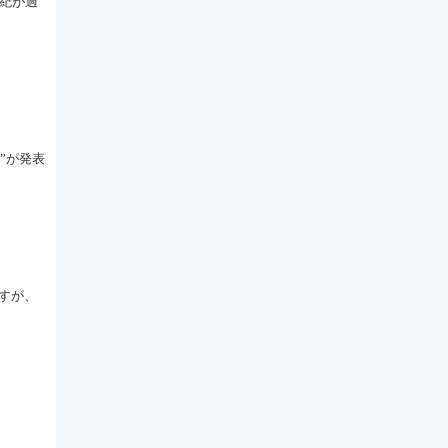
世紀が過
30”が発表
すが、