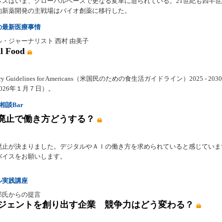
ネスはいま、グローバルベースで更なる変革に迫られている。21世紀も四半
的新薬開発の主戦場はバイオ創薬に移行した。
の最新医療事情
・ジャーナリスト 西村 由美子
l Food
etary Guidelines for Americans（米国民のための食生活ガイドライン）2025 - 20
026年１月７日）。
相談Bar
廃止で働き方どうする？
廃止が決まりました。デジタルやＡＩの働き方を求められていると感じていま
バイスをお願いします。
ル実践講座
郎氏からの提言
ージェントを創り出す企業 競争力はどう変わる？