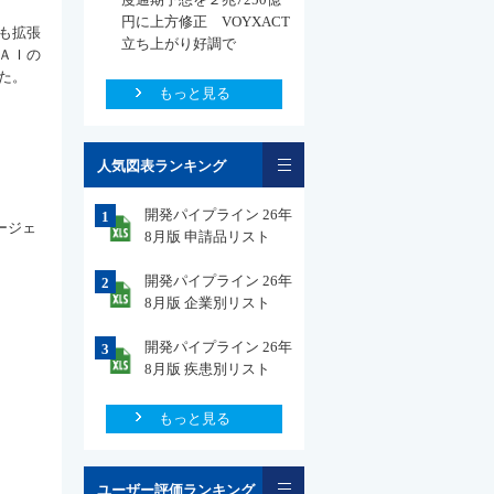
円に上方修正 VOYXACT
も拡張
立ち上がり好調で
ＡＩの
た。
もっと見る
一覧
人気図表ランキング
開発パイプライン 26年
1
ージェ
8月版 申請品リスト
開発パイプライン 26年
2
8月版 企業別リスト
開発パイプライン 26年
3
8月版 疾患別リスト
もっと見る
一覧
ユーザー評価ランキング