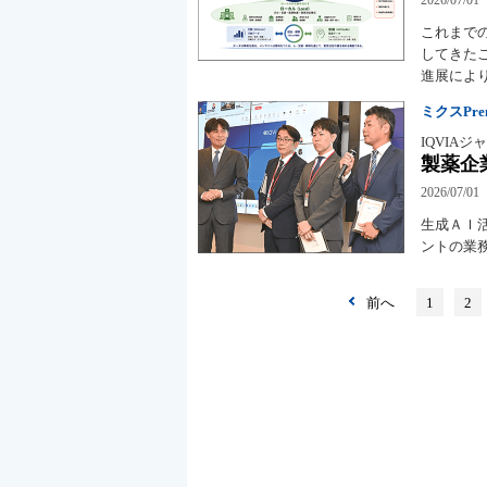
これまで
してきた
進展によ
ミクスPremi
IQVIA
製薬企
2026/07/01
生成ＡＩ
ントの業
前へ
1
2