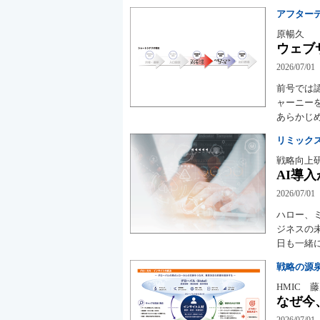
アフター
原暢久
ウェブ
2026/07/01
前号では
ャーニー
あらかじ
リミック
戦略向上
AI導
2026/07/01
ハロー、
ジネスの
日も一緒
戦略の源
HMIC 
なぜ今
2026/07/01