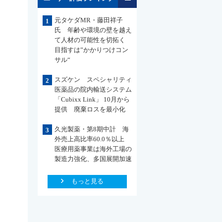
元タケダMR・藤田祥子
1
氏 年齢や環境の壁を越え
て人材の可能性を切拓く
目指すは”かかりつけコン
サル“
スズケン スペシャリティ
2
医薬品の院内輸送システム
「Cubixx Link」 10月から
提供 廃棄ロスを最小化
久光製薬・第8期中計 海
3
外売上高比率60.0％以上
医療用薬事業は海外工場の
製造力強化、多国展開加速
もっと見る