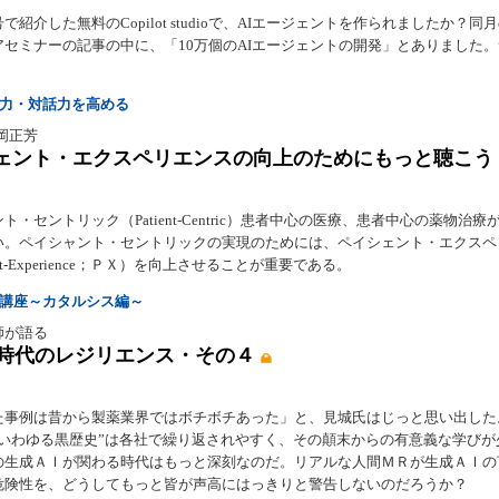
号で紹介した無料のCopilot studioで、AIエージェントを作られましたか？同
アセミナーの記事の中に、「10万個のAIエージェントの開発」とありました
聴力・対話力を高める
菊岡正芳
ェント・エクスペリエンスの向上のためにもっと聴こう
ト・セントリック（Patient-Centric）患者中心の医療、患者中心の薬物治療
い。ペイシャント・セントリックの実現のためには、ペイシェント・エクスペ
ent-Experience；ＰＸ）を向上させることが重要である。
R講座～カタルシス編～
師が語る
I時代のレジリエンス・その４
た事例は昔から製薬業界ではボチボチあった」と、見城氏はじっと思い出した
“いわゆる黒歴史”は各社で繰り返されやすく、その顛末からの有意義な学びが
の生成ＡＩが関わる時代はもっと深刻なのだ。リアルな人間ＭＲが生成ＡＩの
危険性を、どうしてもっと皆が声高にはっきりと警告しないのだろうか？