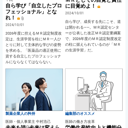
自ら学び「自立したプロ
に目覚めよ！
フェッショナル」とな
2024/10/01
れ！
自ら学び、成長する先にこそ、道
2024/10/01
は開かれる――。ＭＲ認定センタ
ーが公表した改正ＭＲ認定要綱案
2026年度に控えるＭＲ認定制度改
で、2026年度のＭＲ認定制度改定
定は、生涯学習を柱にＭＲ一人ひ
の柱に据えられているのが「ＭＲ
とりに対して主体的な学びの姿勢
の生涯学習」だ。
を求める。「医薬品の適正使用に
資する自立したプロフェッショナ
ルにならなくてはならない。
製薬企業人の矜持
編集部のオススメ
医師・個人事業主 中村浩己
医師の働き方改革
未来を読む̶未来は変えら
労働生産性向上と機能分