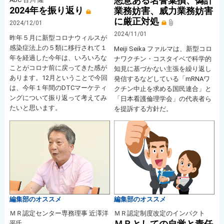
悪意ある名誉棄損、偽計
2024年を振り返り
業務妨害、威力業務妨害
に厳正対処
2024/12/01
2024/11/01
昨年５月に新型コロナウィルスが
感染症法上の５類に移行されて１
Meiji Seika ファルマは、新型コロ
年を経過した今年は、いろいろな
ナワクチン・コスタイベで科学的
ことがコロナ前に戻ってきた感が
知見に基づかない主張を繰り返し
あります。12月ということで今回
発信するなどしている「mRNAワ
は、今年１年間のDTCマーケティ
クチン中止を求める国民連合」と
ングについて振り返って考えてみ
「日本看護倫理学会」の代表者ら
たいと思います。
を提訴する方針だ。
編集部のオススメ
編集部のオススメ
ＭＲ認定センター専務理事 近澤洋
ＭＲ認定制度改定のインパクト
ＭＲとしての自覚と責任
平氏