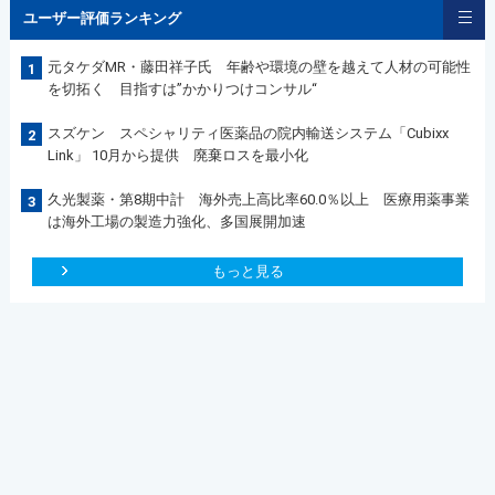
ユーザー評価ランキング
元タケダMR・藤田祥子氏 年齢や環境の壁を越えて人材の可能性
1
を切拓く 目指すは”かかりつけコンサル“
スズケン スペシャリティ医薬品の院内輸送システム「Cubixx
2
Link」 10月から提供 廃棄ロスを最小化
久光製薬・第8期中計 海外売上高比率60.0％以上 医療用薬事業
3
は海外工場の製造力強化、多国展開加速
もっと見る