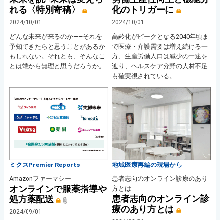
れる〈特別寄稿〉
化のトリガーに
2024/10/01
2024/10/01
どんな未来が来るのか——それを
高齢化がピークとなる2040年頃ま
予知できたらと思うことがあるか
で医療・介護需要は増え続ける一
もしれない。それとも、そんなこ
方、生産労働人口は減少の一途を
とは端から無理と思うだろうか。
辿り、ヘルスケア分野の人材不足
も確実視されている。
ミクスPremier Reports
地域医療再編の現場から
Amazonファーマシー
患者志向のオンライン診療のあり
オンラインで服薬指導や
方とは
患者志向のオンライン診
処方薬配送
療のあり方とは
2024/09/01