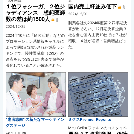
10月調査
算
１位フォシーガ、２位ジ
国内売上軒並み低下
ャディアンス 想起医師
2024/12/01
数の差は約1500人
製薬各社の2024年度第２四半期決
2024/12/25
算が出そろい、12月期決算企業３
社を含む国内主要10社では７社が
2024年10月に「ＭＲ活動」などの
増収、４社が増収・営業増益だっ
プロモーション系情報チャネルに
た。
よって医師に想起された製品ラン
キングで、慢性腎臓病（CKD）の
適応をもつSGLT2阻害薬で競争が
激化していることが確認された。
“患者志向” の新たなマーケティン
ミクスPremier Reports
グステージ
Meiji Seika ファルマのコスタイベ
ABC 古川 隆