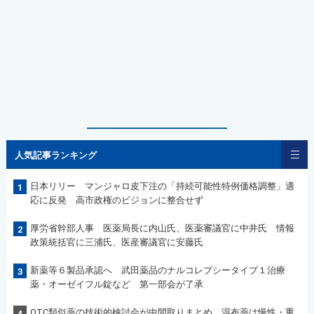
人気記事ランキング
日本リリー マンジャロ皮下注の「持続可能性特例価格調整」適
1
応に反発 高市政権のビジョンに整合せず
厚労省幹部人事 医薬局長に内山氏、医薬審議官に中井氏 情報
2
政策統括官に三浦氏、医産審議官に安藤氏
新薬等６製品承認へ 武田薬品のナルコレプシータイプ１治療
3
薬・オーゼイフル錠など 第一部会が了承
OTC類似薬の技術的検討会が中間取りまとめ 湿布薬は慢性・重
4