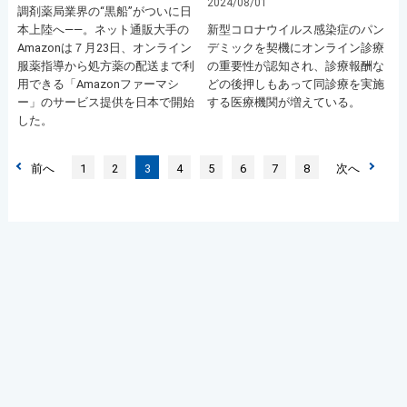
2024/08/01
調剤薬局業界の“黒船”がついに日
本上陸へ――。ネット通販大手の
新型コロナウイルス感染症のパン
Amazonは７月23日、オンライン
デミックを契機にオンライン診療
服薬指導から処方薬の配送まで利
の重要性が認知され、診療報酬な
用できる「Amazonファーマシ
どの後押しもあって同診療を実施
ー」のサービス提供を日本で開始
する医療機関が増えている。
した。
前へ
1
2
3
4
5
6
7
8
次へ