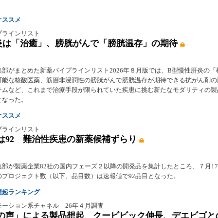
オススメ
プラインリスト
炎は「治癒」、膀胱がんで「膀胱温存」の期待
集部がまとめた新薬パイプラインリスト2026年８月版では、B型慢性肝炎の「
可能な核酸医薬、筋層非浸潤性の膀胱がんで膀胱温存が期待できる抗がん剤の
テムなど、これまで治療手段が限られていた疾患に挑む新たなモダリティの製
となった。
オススメ
プラインリスト
は92 難治性疾患の新薬候補ずらり
集部が製薬企業82社の国内フェーズ２以降の開発品を集計したところ、７月1
のプロジェクト数（以下、品目数）は速報値で92品目となった。
想起ランキング
モーション系チャネル 26年４月調査
の声」による製品想起 クービビック伸長、デエビゴと