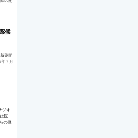
以降の開
新薬候
の新薬開
6年７月
ラジオ
在は医
らの挑