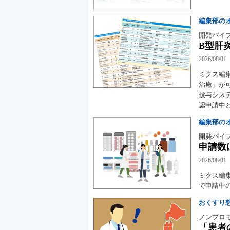
編集部の
開発パイ
B型肝
2026/08/01
ミクス編
治癒」が
投与シス
認申請中
編集部の
開発パイ
申請数
2026/08/01
ミクス編
で申請中
おくすり
ノンプロ
「患者