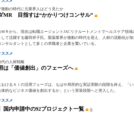
オススメ
が激動の時代に元業界人はどう見たか
ダMR 目指すは“かかりつけコンサル”
のＭＲから、現在は転職エージェントJACリクルートメントでヘルスケア領域
として活躍する藤田祥子氏。製薬業界が激動の時代を迎え、人材の流動化が加
コンサルタントとして多くの求職者と企業を繋いでいる。
オススメ
時代の人材戦略
用は「価値創出」のフェーズへ
におけるＡＩの活用フェーズは、もはや局所的な実証実験の段階を終え、「い
具体的なビジネス価値を創出するか」という実装段階へと突入した。
オススメ
】国内申請中の92プロジェクト一覧