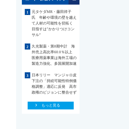
元タケダMR・藤田祥子
1
氏 年齢や環境の壁を越え
て人材の可能性を切拓く
目指すは”かかりつけコン
サル“
久光製薬・第8期中計 海
2
外売上高比率60.0％以上
医療用薬事業は海外工場の
製造力強化、多国展開加速
日本リリー マンジャロ皮
3
下注の「持続可能性特例価
格調整」適応に反発 高市
政権のビジョンに整合せず
もっと見る