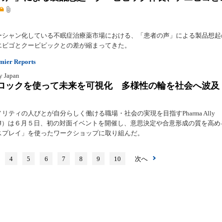
ーシャン化している不眠症治療薬市場における、「患者の声」による製品想起
エビゴとクービビックとの差が縮まってきた。
er Reports
y Japan
ロックを使って未来を可視化 多様性の輪を社会へ波及
リティの人びとが自分らしく働ける職場・社会の実現を目指すPharma Ally
（PAJ）は６月５日、初の対面イベントを開催し、意思決定や合意形成の質を高
スプレイ」を使ったワークショップに取り組んだ。
4
5
6
7
8
9
10
次へ