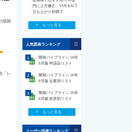
円に上方修正 VOYXACT
立ち上がり好調で
の医師
もっと見る
一覧
人気図表ランキング
開発パイプライン 26年
1
8月版 申請品リスト
める「レ
開発パイプライン 26年
2
8月版 企業別リスト
開発パイプライン 26年
3
8月版 疾患別リスト
もっと見る
一覧
ユーザー評価ランキング