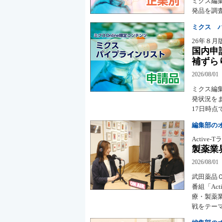
ミクス編
発品を調査
ミクス 
26年８月
国内申
補ずら
2026/08/01
ミクス編
発状況をま
17日時
編集部の
Active
製薬業
2026/08/01
武田薬品Ｏ
番組「Ac
療・製薬
戦をテー