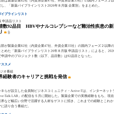
集部は製薬企業82社（内資系企業47社、外資系企業35社）の国内フェーズ２
し、「新薬パイプラインリスト2026年８月版 企業別」をまとめた。
パイプラインリスト
版 申請品リスト
請数92品目 HBVやナルコレプシーなど難治性疾患の
り
集部が製薬企業82社（内資企業47社、外資企業35社）の国内フェーズ２以降
とめた「新薬パイプラインリスト26年８月版 申請品リスト」によると、202
点で申請中のプロジェクト数（以下、品目数）は92品目となった。
オススメ
-Tラジオ番組
界経験者のキャリアと挑戦を発信
Ｂらが設立した会員制ビジネスコミュニティ・Active-Tは、インターネット
tive-Talk LAB」の配信を５月に開始した。製薬企業での実務経験をもち、現
業界など幅広い分野で活躍する人材をゲストに招き、これまでの経験とこれか
マに語り合う番組だ。