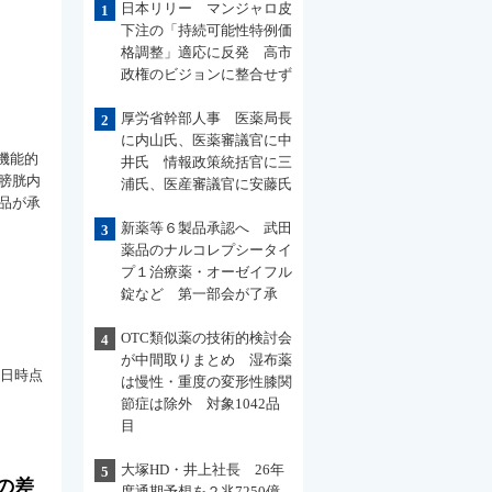
日本リリー マンジャロ皮
1
下注の「持続可能性特例価
格調整」適応に反発 高市
政権のビジョンに整合せず
厚労省幹部人事 医薬局長
2
に内山氏、医薬審議官に中
機能的
井氏 情報政策統括官に三
膀胱内
浦氏、医産審議官に安藤氏
品が承
新薬等６製品承認へ 武田
3
薬品のナルコレプシータイ
プ１治療薬・オーゼイフル
錠など 第一部会が了承
OTC類似薬の技術的検討会
4
が中間取りまとめ 湿布薬
7日時点
は慢性・重度の変形性膝関
節症は除外 対象1042品
目
大塚HD・井上社長 26年
5
の差
度通期予想を２兆7250億