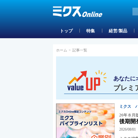
トップ
特集
経営/製品
ホーム
>
記事一覧
あなたに
プレミ
ミクス 
26年８月
後期開
2026/08/01