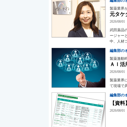
編集部の
製薬業界
元タケ
2026/08/01
武田薬品
ージャー
中、人材
編集部の
製薬激動
ＡＩ活
2026/08/01
製薬業界
て現場で
編集部の
【資料
2026/08/01