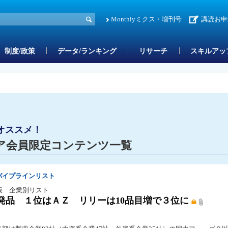
Monthlyミクス・増刊号
講読お申
制度/政策
データ/ランキング
リサーチ
スキルアッ
オススメ！
ア会員限定コンテンツ一覧
パイプラインリスト
版 企業別リスト
発品 １位はＡＺ リリーは10品目増で３位に