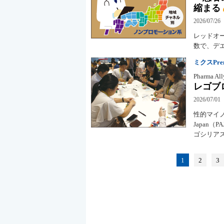
縮まる
2026/07/26
レッドオ
数で、デ
ミクスPremi
Pharma All
レゴブ
2026/07/01
性的マイノ
Japan
ゴシリア
1
2
3