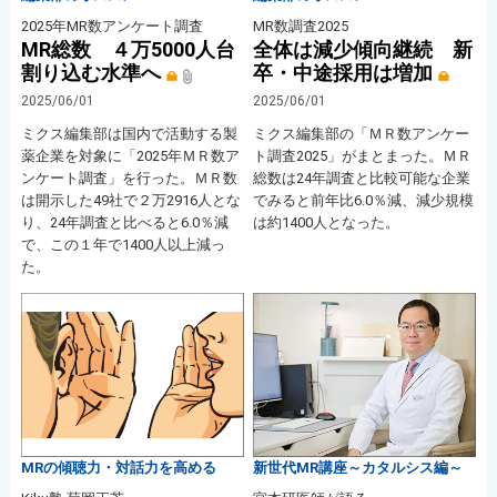
2025年MR数アンケート調査
MR数調査2025
MR総数 ４万5000人台
全体は減少傾向継続 新
割り込む水準へ
卒・中途採用は増加
2025/06/01
2025/06/01
ミクス編集部は国内で活動する製
ミクス編集部の「ＭＲ数アンケー
薬企業を対象に「2025年ＭＲ数ア
ト調査2025」がまとまった。ＭＲ
ンケート調査」を行った。ＭＲ数
総数は24年調査と比較可能な企業
は開示した49社で２万2916人とな
でみると前年比6.0％減、減少規模
り、24年調査と比べると6.0％減
は約1400人となった。
で、この１年で1400人以上減っ
た。
MRの傾聴力・対話力を高める
新世代MR講座～カタルシス編～