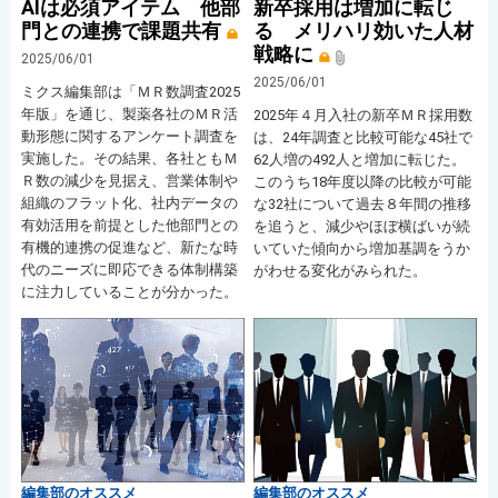
AIは必須アイテム 他部
新卒採用は増加に転じ
門との連携で課題共有
る メリハリ効いた人材
戦略に
2025/06/01
2025/06/01
ミクス編集部は「ＭＲ数調査2025
年版」を通じ、製薬各社のＭＲ活
2025年４月入社の新卒ＭＲ採用数
動形態に関するアンケート調査を
は、24年調査と比較可能な45社で
実施した。その結果、各社ともＭ
62人増の492人と増加に転じた。
Ｒ数の減少を見据え、営業体制や
このうち18年度以降の比較が可能
組織のフラット化、社内データの
な32社について過去８年間の推移
有効活用を前提とした他部門との
を追うと、減少やほぼ横ばいが続
有機的連携の促進など、新たな時
いていた傾向から増加基調をうか
代のニーズに即応できる体制構築
がわせる変化がみられた。
に注力していることが分かった。
編集部のオススメ
編集部のオススメ