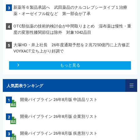
新薬等６製品承認へ 武田薬品のナルコレプシータイプ１治療
3
薬・オーゼイフル錠など 第一部会が了承
OTC類似薬の技術的検討会が中間取りまとめ 湿布薬は慢性・重
4
度の変形性膝関節症は除外 対象1042品目
大塚HD・井上社長 26年度通期予想を２兆7250億円に上方修正
5
VOYXACT立ち上がり好調で
もっと見る
人気図表ランキング
開発パイプライン 26年8月版 申請品リスト
1
開発パイプライン 26年8月版 企業別リスト
2
開発パイプライン 26年8月版 疾患別リスト
3