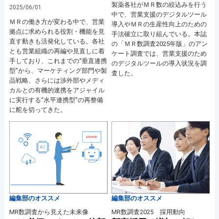
製薬各社がＭＲ数の絞込みを行う
2025/06/01
中で、営業支援のデジタルツール
ＭＲの働き方が変わる中で、営業
導入やＭＲの生産性向上のための
拠点に求められる役割・機能を見
手法確立に取り組んでいる。本誌
直す動きも活発化している。各社
の「ＭＲ数調査2025年版」のアン
とも営業組織の再編や見直しに着
ケート調査では、営業支援のため
手しており、これまでの“垂直連携
のデジタルツールの導入状況を調
型”から、マーケティング部門や製
査した。
品戦略、さらには渉外部やメディ
カルとの有機的連携をアジャイル
に実行する“水平連携型”の再整備
に舵を切ってきた。
編集部のオススメ
編集部のオススメ
MR数調査から見えた未来像
MR数調査2025 採用動向