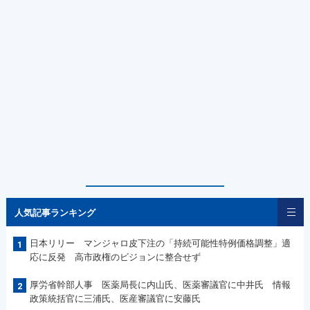
人気記事ランキング
日本リリー マンジャロ皮下注の「持続可能性特例価格調整」適
1
応に反発 高市政権のビジョンに整合せず
厚労省幹部人事 医薬局長に内山氏、医薬審議官に中井氏 情報
2
政策統括官に三浦氏、医産審議官に安藤氏