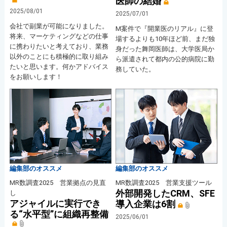
医師の結婚
2025/08/01
2025/07/01
会社で副業が可能になりました。
M案件で『開業医のリアル』に登
将来、マーケティングなどの仕事
場するよりも10年ほど前、まだ独
に携わりたいと考えており、業務
身だった舞岡医師は、大学医局か
以外のことにも積極的に取り組み
ら派遣されて都内の公的病院に勤
たいと思います。何かアドバイス
務していた。
をお願いします！
編集部のオススメ
編集部のオススメ
MR数調査2025 営業拠点の見直
MR数調査2025 営業支援ツール
外部開発したCRM、SFE
し
アジャイルに実行でき
導入企業は6割
る“水平型”に組織再整備
2025/06/01