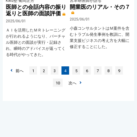
Kiku塾 菊岡正芳
宮本研医師が語る
医師との会話内容の振り
開業医のリアル・その７
返りと医師の面談評価
2025/06/01
2025/06/01
小森コンサルタントはＭ案件を含
ＡＩを活用したＭＲトレーニング
むトラブル発生事例を教訓に、開
が行われるようになり、バーチャ
業支援ビジネスの考え方を大幅に
ル医師との面談が実行・記録さ
修正することにした。
れ、瞬時のアドバイスが返ってく
る時代がやってきた。
前へ
1
2
3
4
5
6
7
8
9
10
次へ