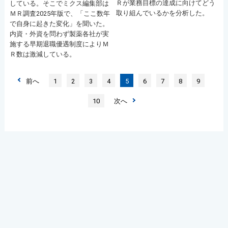
Ｒが業務目標の達成に向けてどう
している。そこでミクス編集部は
取り組んでいるかを分析した。
ＭＲ調査2025年版で、「ここ数年
で自身に起きた変化」を聞いた。
内資・外資を問わず製薬各社が実
施する早期退職優遇制度によりＭ
Ｒ数は激減している。
前へ
1
2
3
4
5
6
7
8
9
10
次へ