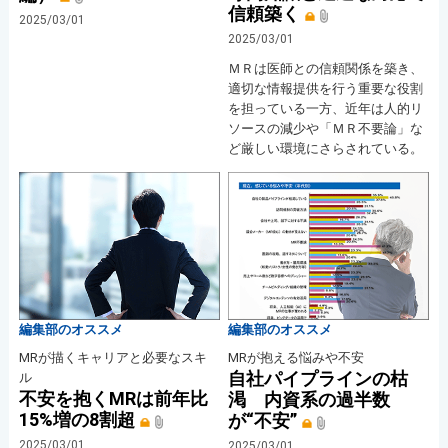
信頼築く
2025/03/01
2025/03/01
ＭＲは医師との信頼関係を築き、
適切な情報提供を行う重要な役割
を担っている一方、近年は人的リ
ソースの減少や「ＭＲ不要論」な
ど厳しい環境にさらされている。
編集部のオススメ
編集部のオススメ
MRが描くキャリアと必要なスキ
MRが抱える悩みや不安
自社パイプラインの枯
ル
不安を抱くMRは前年比
渇 内資系の過半数
15%増の8割超
が“不安”
2025/03/01
2025/03/01