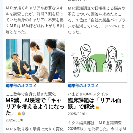
ＭＲが描くキャリアや必要なスキ
ＭＲ意識調査で日頃抱える悩みや
ルを調査したが、前回７割を切っ
不安について回答を求めたとこ
ていた自身のキャリアに不安を抱
ろ、１位は「自社の製品パイプラ
くＭＲは15％ほど跳ね上がり８割
ンが枯渇している」（35.9％）と
超となった。
なった。
編集部のオススメ
編集部のオススメ
ここ数年で自身に起きた変化
いまどきのMRスタイル
MR減、AI浸透で「キャ
臨床課題は「リアル面
リアを考えるようになっ
談」で解決
た」
2025/03/01
2025/03/01
ミクス編集部は「ＭＲ意識調査
2025年版」を公表した。今回はＭ
ＭＲを取り巻く環境は大きく変化