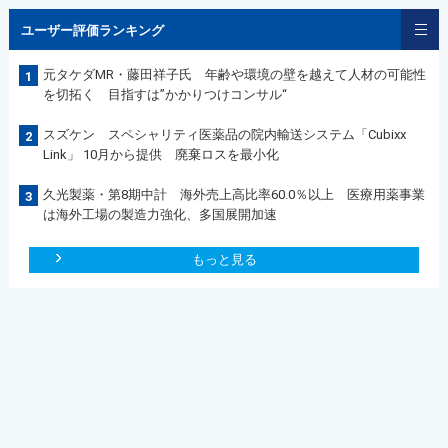
ユーザー評価ランキング
元タケダMR・藤田祥子氏 年齢や環境の壁を越えて人材の可能性
1
を切拓く 目指すは”かかりつけコンサル“
スズケン スペシャリティ医薬品の院内輸送システム「Cubixx
2
Link」 10月から提供 廃棄ロスを最小化
久光製薬・第8期中計 海外売上高比率60.0％以上 医療用薬事業
3
は海外工場の製造力強化、多国展開加速
もっと見る