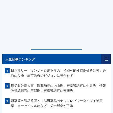
人気記事ランキング
日本リリー マンジャロ皮下注の「持続可能性特例価格調整」適
1
応に反発 高市政権のビジョンに整合せず
厚労省幹部人事 医薬局長に内山氏、医薬審議官に中井氏 情報
2
政策統括官に三浦氏、医産審議官に安藤氏
新薬等６製品承認へ 武田薬品のナルコレプシータイプ１治療
3
薬・オーゼイフル錠など 第一部会が了承