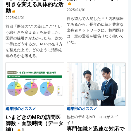
引きを変える具体的な活
動
2025/04/01
2025/04/01
自ら望んで入局した＊＊内科講座
であるから、長年の伝統と豊富な
前回「医師の“この薬はここ”とい
出身者ネットワークに、舞岡医師
う線引きを変える」を紹介した。
は一定の愛着を嘘偽りなく抱いて
医師の線引きがわかったら、次の
いた。
一手はどうするか。ＭＲの在り方
を整えた上で、どのように活動を
進めるかを考える。
編集部のオススメ
編集部のオススメ
いまどきのMRの訪問医
他社のデキるMR ココがスゴ
師数・面談時間（データ
イ！
専門知識と迅速な対応で
編）