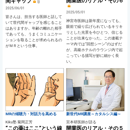
開業医のリアル・その６
間ギャップ
2025/06/01
2025/05/01
皆さんは、担当する医師と話して
神宮寺医師は新年度になっても、
いて世代間ギャップを感じること
眼前で繰り広げられているキリキ
はありますか。年齢の離れた相手
リとした光景を今ひとつ、信じる
であっても、うまくコミュニケー
ことが出来なかった。この連載テ
ションを取ることが求められるの
ーマ内では“回想シーン”のはずだ
がＭＲという仕事。
が、高級ホテルのラウンジ内で起
こっている描写が妙に細かく長
い。
MRの傾聴力・対話力を高める
新世代MR講座～カタルシス編～
Kiku塾 菊岡正芳
宮本研医師が語る
“この薬はここ”という線
開業医のリアル・その５