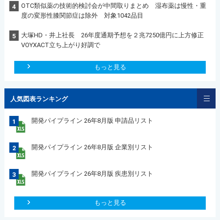
OTC類似薬の技術的検討会が中間取りまとめ 湿布薬は慢性・重
4
度の変形性膝関節症は除外 対象1042品目
大塚HD・井上社長 26年度通期予想を２兆7250億円に上方修正
5
VOYXACT立ち上がり好調で
もっと見る
人気図表ランキング
開発パイプライン 26年8月版 申請品リスト
1
開発パイプライン 26年8月版 企業別リスト
2
開発パイプライン 26年8月版 疾患別リスト
3
もっと見る