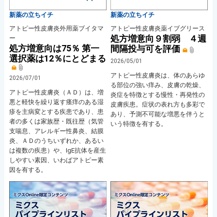
新薬の立ちイチ
新薬の立ちイチ
アトピー性皮膚炎外用薬ブイタマ
アトピー性皮膚炎薬イブグリース
処方増意向９割弱 ４週
ー
処方増意向は75％ 第一
間隔投与可を評価
選択薬は12％にとどまる
2026/05/01
アトピー性皮膚炎は、体のあらゆ
2026/07/01
る部位の強い痒み、皮膚の乾燥、
アトピー性皮膚炎（ＡＤ）は、増
炎症を特徴とする慢性・再発性の
悪と軽快を繰り返す瘙痒のある湿
皮膚疾患。症状の表れ方も多彩で
疹を主病変とする疾患であり、患
あり、予測不可能な増悪を伴うと
者の多くは家族歴・既往歴（気管
いう特徴を有する。
支喘息、アレルギー性鼻炎、結膜
炎、ＡＤのうちいずれか、あるい
は複数の疾患）や、IgE抗体を産生
しやすい素因、いわばアトピー素
因を有する。