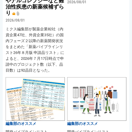
やナルコレプシーなど難
2026/08/01
治性疾患の新薬候補ずら
り
2026/08/01
ミクス編集部が製薬企業82社（内
資企業47社、外資企業35社）の国
内フェーズ２以降の新薬開発状況
をまとめた「新薬パイプラインリ
スト26年８月版 申請品リスト」に
よると、2026年７月17日時点で申
請中のプロジェクト数（以下、品
目数）は92品目となった。
編集部のオススメ
編集部のオススメ
開発パイプラインリスト
開発パイプラインリスト