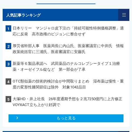
人気記事ランキング
日本リリー マンジャロ皮下注の「持続可能性特例価格調整」適
1
応に反発 高市政権のビジョンに整合せず
厚労省幹部人事 医薬局長に内山氏、医薬審議官に中井氏 情報
2
政策統括官に三浦氏、医産審議官に安藤氏
新薬等６製品承認へ 武田薬品のナルコレプシータイプ１治療
3
薬・オーゼイフル錠など 第一部会が了承
OTC類似薬の技術的検討会が中間取りまとめ 湿布薬は慢性・重
4
度の変形性膝関節症は除外 対象1042品目
大塚HD・井上社長 26年度通期予想を２兆7250億円に上方修正
5
VOYXACT立ち上がり好調で
もっと見る