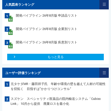
人気図表ランキング
開発パイプライン 26年8月版 申請品リスト
1
開発パイプライン 26年8月版 企業別リスト
2
開発パイプライン 26年8月版 疾患別リスト
3
もっと見る
ユーザー評価ランキング
元タケダMR・藤田祥子氏 年齢や環境の壁を越えて人材の可能性
1
を切拓く 目指すは”かかりつけコンサル“
スズケン スペシャリティ医薬品の院内輸送システム「Cubixx
2
Link」 10月から提供 廃棄ロスを最小化