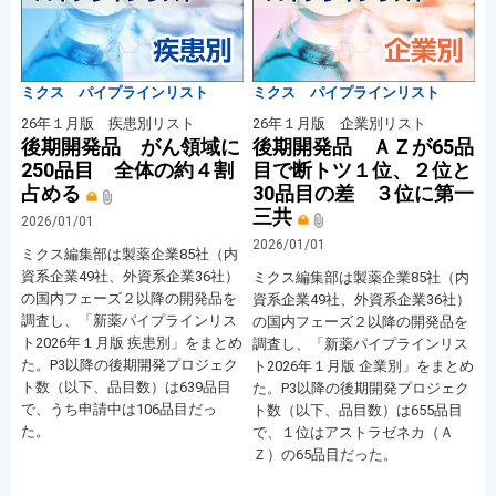
ミクス パイプラインリスト
ミクス パイプラインリスト
26年１月版 疾患別リスト
26年１月版 企業別リスト
後期開発品 がん領域に
後期開発品 ＡＺが65品
250品目 全体の約４割
目で断トツ１位、２位と
占める
30品目の差 ３位に第一
三共
2026/01/01
2026/01/01
ミクス編集部は製薬企業85社（内
資系企業49社、外資系企業36社）
ミクス編集部は製薬企業85社（内
の国内フェーズ２以降の開発品を
資系企業49社、外資系企業36社）
調査し、「新薬パイプラインリス
の国内フェーズ２以降の開発品を
ト2026年１月版 疾患別」をまとめ
調査し、「新薬パイプラインリス
た。P3以降の後期開発プロジェク
ト2026年１月版 企業別」をまとめ
ト数（以下、品目数）は639品目
た。P3以降の後期開発プロジェク
で、うち申請中は106品目だっ
ト数（以下、品目数）は655品目
た。
で、１位はアストラゼネカ（Ａ
Ｚ）の65品目だった。