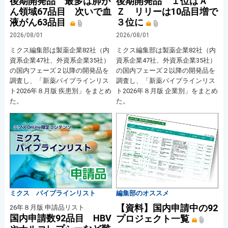
後期開発品 最多は肺が
後期開発品 １位はＡ
ん領域67品目 次いで血
Ｚ リリーは10品目増で
液がん63品目
３位に
2026/08/01
2026/08/01
ミクス編集部は製薬企業82社（内
ミクス編集部は製薬企業82社（内
資系企業47社、外資系企業35社）
資系企業47社、外資系企業35社）
の国内フェーズ２以降の開発品を
の国内フェーズ２以降の開発品を
調査し、「新薬パイプラインリス
調査し、「新薬パイプラインリス
ト2026年８月版 疾患別」をまとめ
ト2026年８月版 企業別」をまとめ
た。
た。
ミクス パイプラインリスト
編集部のオススメ
【資料】国内申請中の92
26年８月版 申請品リスト
国内申請数92品目 HBV
プロジェクト一覧