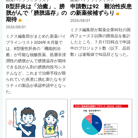
B型肝炎は「治癒」、膀
申請数は92 難治性疾患
胱がんで「膀胱温存」の
の新薬候補ずらり
期待
2026/08/01
2026/08/01
ミクス編集部が製薬企業82社の国
内フェーズ２以降の開発品を集計
ミクス編集部がまとめた新薬パイ
したところ、７月17日時点で申請
プラインリスト2026年８月版で
中のプロジェクト数（以下、品目
は、B型慢性肝炎の「機能的治
数）は速報値で92品目となった。
癒」が可能な核酸医薬、筋層非浸
潤性の膀胱がんで膀胱温存が期待
できる抗がん剤の膀胱内投与シス
テムなど、これまで治療手段が限
られていた疾患に挑む新たなモダ
リティの製品が承認申請中となっ
た。