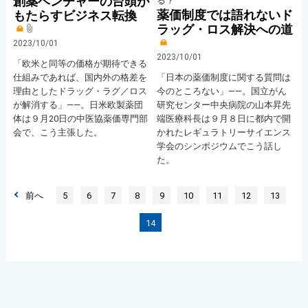
創薬ベンチャーの台頭が
る？
薬価制度では語れないド
もたらすビジネス転換
ラッグ・ロス解決への道
2023/10/01
2023/10/01
「欧米と同等の価格が期待できる
「日本の薬価制度に関する質問は
仕組みであれば、国内外の格差を
今のところない」――。国立がん
理由としたドラッグ・ラグ／ロス
研究センター中央病院の山本昇先
が解消する」――。日米欧製薬団
端医療科長は９月８日に都内で開
体は９月20日の中医協薬価専門部
かれたレギュラトリーサイエンス
会で、こう主張した。
学会のシンポジウムでこう話し
た。
前へ
5
6
7
8
9
10
11
12
13
14