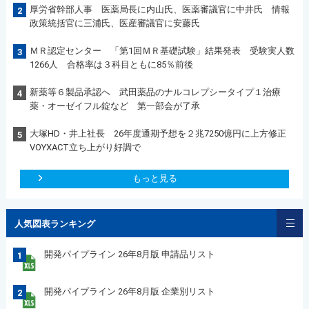
厚労省幹部人事 医薬局長に内山氏、医薬審議官に中井氏 情報
2
政策統括官に三浦氏、医産審議官に安藤氏
ＭＲ認定センター 「第1回ＭＲ基礎試験」結果発表 受験実人数
3
1266人 合格率は３科目ともに85％前後
新薬等６製品承認へ 武田薬品のナルコレプシータイプ１治療
4
薬・オーゼイフル錠など 第一部会が了承
大塚HD・井上社長 26年度通期予想を２兆7250億円に上方修正
5
VOYXACT立ち上がり好調で
もっと見る
人気図表ランキング
開発パイプライン 26年8月版 申請品リスト
1
開発パイプライン 26年8月版 企業別リスト
2