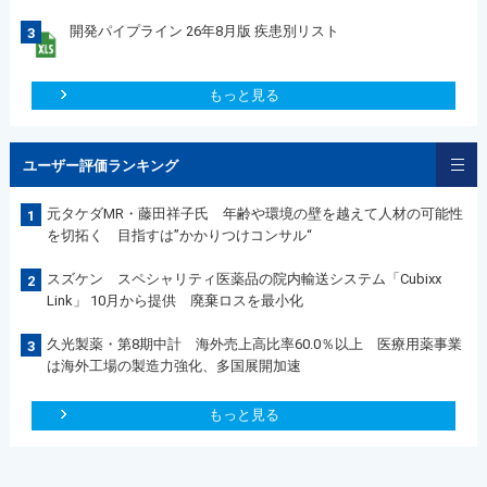
開発パイプライン 26年8月版 疾患別リスト
3
もっと見る
ユーザー評価ランキング
元タケダMR・藤田祥子氏 年齢や環境の壁を越えて人材の可能性
1
を切拓く 目指すは”かかりつけコンサル“
スズケン スペシャリティ医薬品の院内輸送システム「Cubixx
2
Link」 10月から提供 廃棄ロスを最小化
久光製薬・第8期中計 海外売上高比率60.0％以上 医療用薬事業
3
は海外工場の製造力強化、多国展開加速
もっと見る