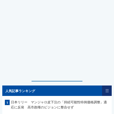
人気記事ランキング
日本リリー マンジャロ皮下注の「持続可能性特例価格調整」適
1
応に反発 高市政権のビジョンに整合せず