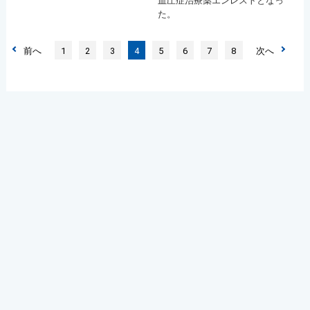
血圧症治療薬エンレストとなっ
た。
前へ
1
2
3
4
5
6
7
8
次へ