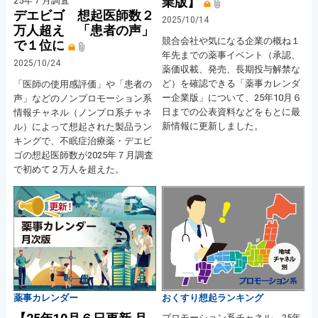
業版】
25年７月調査
デエビゴ 想起医師数２
2025/10/14
万人超え 「患者の声」
競合会社や気になる企業の概ね１
で１位に
年先までの薬事イベント（承認、
2025/10/24
薬価収載、発売、長期投与解禁な
ど）を確認できる「薬事カレンダ
「医師の使用感評価」や「患者の
ー企業版」について、25年10月６
声」などのノンプロモーション系
日までの公表資料などをもとに最
情報チャネル（ノンプロ系チャネ
新情報に更新しました。
ル）によって想起された製品ラン
キングで、不眠症治療薬・デエビ
ゴの想起医師数が2025年７月調査
で初めて２万人を超えた。
薬事カレンダー
おくすり想起ランキング
プロモーション系チャネル 25年