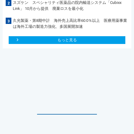
スズケン スペシャリティ医薬品の院内輸送システム「Cubixx
2
Link」 10月から提供 廃棄ロスを最小化
久光製薬・第8期中計 海外売上高比率60.0％以上 医療用薬事業
3
は海外工場の製造力強化、多国展開加速
もっと見る