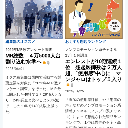
編集部のオススメ
おくすり想起ランキング
2025年MR数アンケート調査
ノンプロモーション系チャネル
MR総数 ４万5000人台
25年１月調査
エンレストが10期連続１
割り込む水準へ
位 想起医師数は２万人
2025/06/01
超、“使用感”中心に マ
ミクス編集部は国内で活動する製
ンジャロはトップ５入り
薬企業を対象に「2025年ＭＲ数ア
ンケート調査」を行った。ＭＲ数
2025/04/25
は開示した49社で２万2916人とな
「医師の使用感評価」や「患者の
り、24年調査と比べると6.0％減
声」などのノンプロモーション系
で、この１年で1400人以上減っ
情報チャネル（ノンプロ系チャネ
た。
ル）によって想起された製品ラン
キングで、１位は慢性心不全・高