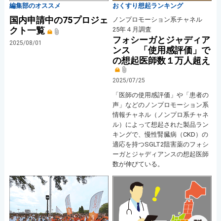
編集部のオススメ
おくすり想起ランキング
国内申請中の75プロジェ
ノンプロモーション系チャネル
クト一覧
25年４月調査
フォシーガとジャディア
2025/08/01
ンス 「使用感評価」で
の想起医師数１万人超え
2025/07/25
「医師の使用感評価」や「患者の
声」などのノンプロモーション系
情報チャネル（ノンプロ系チャネ
ル）によって想起された製品ラン
キングで、慢性腎臓病（CKD）の
適応を持つSGLT2阻害薬のフォシ
ーガとジャディアンスの想起医師
数が伸びている。