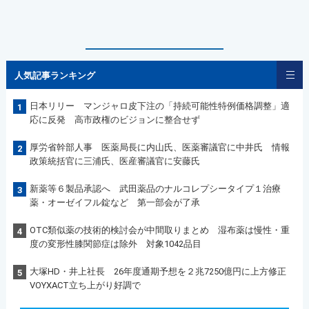
人気記事ランキング
日本リリー マンジャロ皮下注の「持続可能性特例価格調整」適
1
応に反発 高市政権のビジョンに整合せず
厚労省幹部人事 医薬局長に内山氏、医薬審議官に中井氏 情報
2
政策統括官に三浦氏、医産審議官に安藤氏
新薬等６製品承認へ 武田薬品のナルコレプシータイプ１治療
3
薬・オーゼイフル錠など 第一部会が了承
OTC類似薬の技術的検討会が中間取りまとめ 湿布薬は慢性・重
4
度の変形性膝関節症は除外 対象1042品目
大塚HD・井上社長 26年度通期予想を２兆7250億円に上方修正
5
VOYXACT立ち上がり好調で