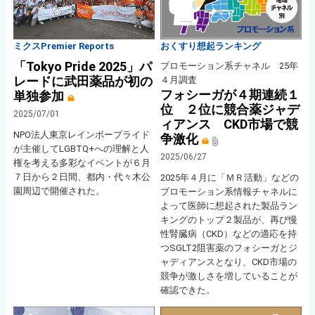
ミクスPremier Reports
おくすり想起ランキング
「Tokyo Pride 2025」パ
プロモーション系チャネル 25年
レードに武田薬品が初の
４月調査
フォシーガが４期連続１
単独参加
位 ２位に競合薬ジャデ
2025/07/01
ィアンス CKD市場で競
NPO法人東京レインボープライド
争激化
が主催してLGBTQ+への理解と人
2025/06/27
権を考える多彩なイベントが６月
７日から２日間、都内・代々木公
2025年４月に「ＭＲ活動」などの
園周辺で開催された。
プロモーション系情報チャネルに
よって医師に想起された製品ラン
キングのトップ２製品が、再び慢
性腎臓病（CKD）などの適応を持
つSGLT2阻害薬のフォシーガとジ
ャディアンスとなり、CKD市場の
競争が激しさを増していることが
確認できた。