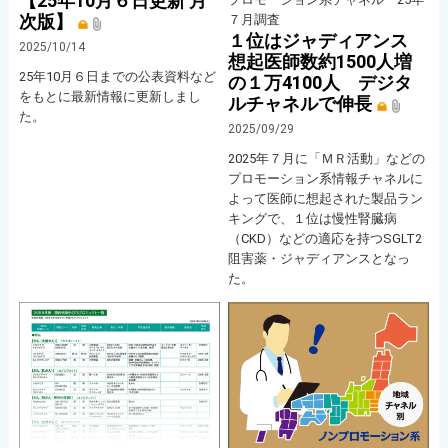
【25年10月６日更新 月
次版】
７月調査
１位はジャディアンス
2025/10/14
想起医師数約1500人増
25年10月６日までの公表資料など
の１万4100人 デジタ
をもとに最新情報に更新しまし
ルチャネルで伸長
た。
2025/09/29
2025年７月に「ＭＲ活動」などの
プロモーション系情報チャネルに
よって医師に想起された製品ラン
キングで、１位は慢性腎臓病
（CKD）などの適応を持つSGLT2
阻害薬・ジャディアンスとなっ
た。