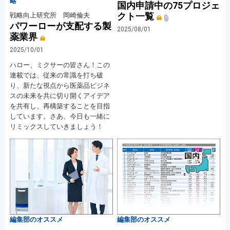
略
国内申請中の75プロジェ
クト一覧
戦略向上研究所 岡崎倫夫
パワーローが支配する製
2025/08/01
薬業界
2025/10/01
ハロー、ミクサーの皆さん！この
連載では、従来の常識を打ち破
り、新たな視点から医薬品ビジネ
スの未来を共に切り開くアイデア
を共有し、再構築することを目指
しています。さあ、今日も一緒に
リミックスしていきましょう！
編集部のオススメ
編集部のオススメ