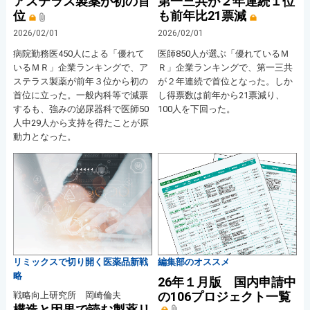
アステラス製薬が初の首
第一三共が２年連続１位
位
も前年比21票減
2026/02/01
2026/02/01
病院勤務医450人による「優れて
医師850人が選ぶ「優れているＭ
いるＭＲ」企業ランキングで、ア
Ｒ」企業ランキングで、第一三共
ステラス製薬が前年３位から初の
が２年連続で首位となった。しか
首位に立った。一般内科等で減票
し得票数は前年から21票減り、
するも、強みの泌尿器科で医師50
100人を下回った。
人中29人から支持を得たことが原
動力となった。
リミックスで切り開く医薬品新戦
編集部のオススメ
略
26年１月版 国内申請中
の106プロジェクト一覧
戦略向上研究所 岡崎倫夫
構造と因果で読む製薬リ