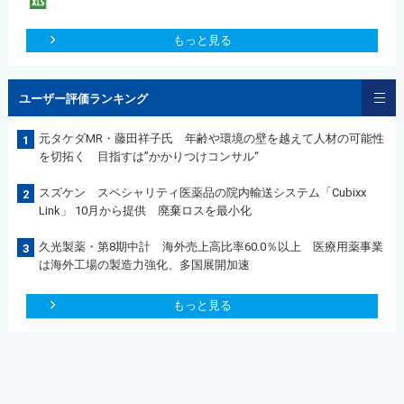
もっと見る
ユーザー評価ランキング
元タケダMR・藤田祥子氏 年齢や環境の壁を越えて人材の可能性
1
を切拓く 目指すは”かかりつけコンサル“
スズケン スペシャリティ医薬品の院内輸送システム「Cubixx
2
Link」 10月から提供 廃棄ロスを最小化
久光製薬・第8期中計 海外売上高比率60.0％以上 医療用薬事業
3
は海外工場の製造力強化、多国展開加速
もっと見る