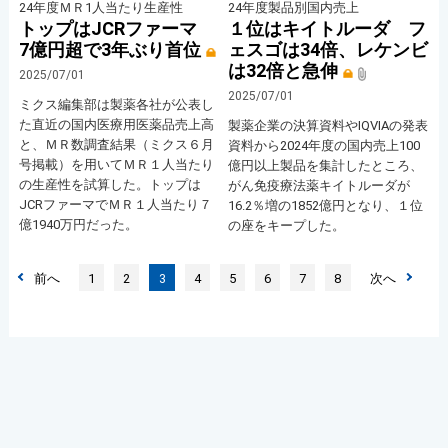
24年度ＭＲ1人当たり生産性
24年度製品別国内売上
トップはJCRファーマ
１位はキイトルーダ フ
7億円超で3年ぶり首位
ェスゴは34倍、レケンビ
は32倍と急伸
2025/07/01
2025/07/01
ミクス編集部は製薬各社が公表し
た直近の国内医療用医薬品売上高
製薬企業の決算資料やIQVIAの発表
と、ＭＲ数調査結果（ミクス６月
資料から2024年度の国内売上100
号掲載）を用いてＭＲ１人当たり
億円以上製品を集計したところ、
の生産性を試算した。トップは
がん免疫療法薬キイトルーダが
JCRファーマでＭＲ１人当たり７
16.2％増の1852億円となり、１位
億1940万円だった。
の座をキープした。
前へ
1
2
3
4
5
6
7
8
次へ