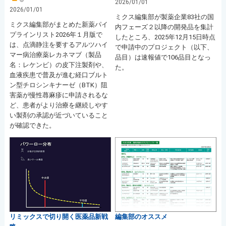
2026/01/01
2026/01/01
ミクス編集部が製薬企業83社の国
ミクス編集部がまとめた新薬パイ
内フェーズ２以降の開発品を集計
プラインリスト2026年１月版で
したところ、2025年12月15日時点
は、点滴静注を要するアルツハイ
で申請中のプロジェクト（以下、
マー病治療薬レカネマブ（製品
品目）は速報値で106品目となっ
名：レケンビ）の皮下注製剤や、
た。
血液疾患で普及が進む経口ブルト
ン型チロシンキナーゼ（BTK）阻
害薬が慢性蕁麻疹に申請されるな
ど、患者がより治療を継続しやす
い製剤の承認が近づいていること
が確認できた。
リミックスで切り開く医薬品新戦
編集部のオススメ