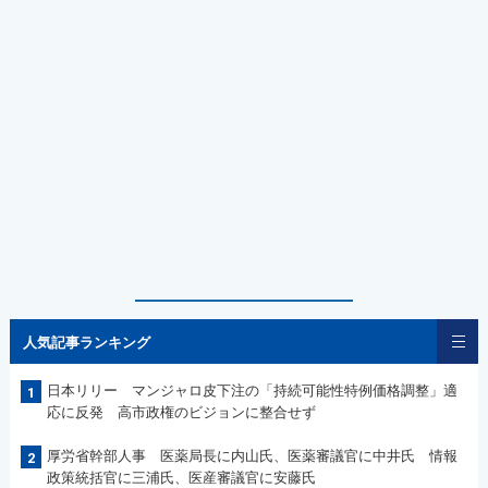
人気記事ランキング
日本リリー マンジャロ皮下注の「持続可能性特例価格調整」適
1
応に反発 高市政権のビジョンに整合せず
厚労省幹部人事 医薬局長に内山氏、医薬審議官に中井氏 情報
2
政策統括官に三浦氏、医産審議官に安藤氏