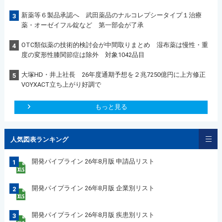
新薬等６製品承認へ 武田薬品のナルコレプシータイプ１治療
3
薬・オーゼイフル錠など 第一部会が了承
OTC類似薬の技術的検討会が中間取りまとめ 湿布薬は慢性・重
4
度の変形性膝関節症は除外 対象1042品目
大塚HD・井上社長 26年度通期予想を２兆7250億円に上方修正
5
VOYXACT立ち上がり好調で
もっと見る
人気図表ランキング
開発パイプライン 26年8月版 申請品リスト
1
開発パイプライン 26年8月版 企業別リスト
2
開発パイプライン 26年8月版 疾患別リスト
3