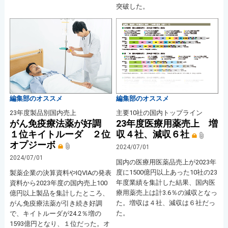
突破した。
編集部のオススメ
編集部のオススメ
23年度製品別国内売上
主要10社の国内トップライン
がん免疫療法薬が好調
23年度医療用薬売上 増
１位キイトルーダ ２位
収４社、減収６社
オプジーボ
2024/07/01
2024/07/01
国内の医療用医薬品売上が2023年
度に1500億円以上あった10社の23
製薬企業の決算資料やIQVIAの発表
年度業績を集計した結果、国内医
資料から2023年度の国内売上100
療用薬売上は計3.6％の減収となっ
億円以上製品を集計したところ、
た。増収は４社、減収は６社だっ
がん免疫療法薬が引き続き好調
た。
で、キイトルーダが24.2％増の
1593億円となり、１位だった。オ