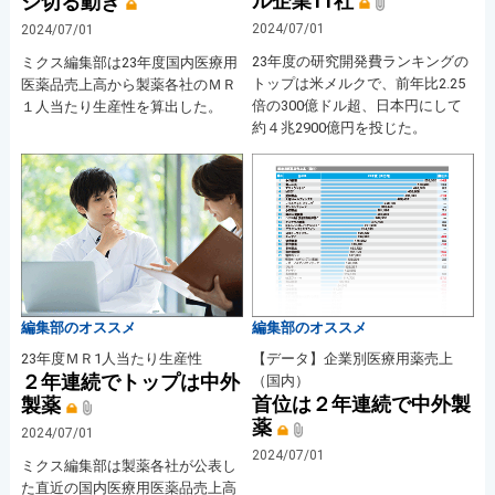
ル企業11社
ジ切る動き
2024/07/01
2024/07/01
23年度の研究開発費ランキングの
ミクス編集部は23年度国内医療用
トップは米メルクで、前年比2.25
医薬品売上高から製薬各社のＭＲ
倍の300億ドル超、日本円にして
１人当たり生産性を算出した。
約４兆2900億円を投じた。
編集部のオススメ
編集部のオススメ
23年度ＭＲ1人当たり生産性
【データ】企業別医療用薬売上
２年連続でトップは中外
（国内）
首位は２年連続で中外製
製薬
薬
2024/07/01
2024/07/01
ミクス編集部は製薬各社が公表し
た直近の国内医療用医薬品売上高