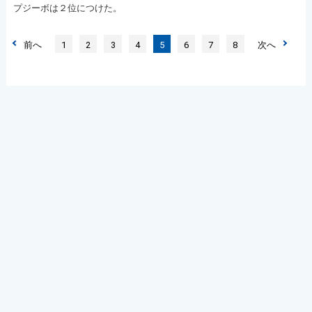
プジーボは２位につけた。
前へ
1
2
3
4
5
6
7
8
次へ