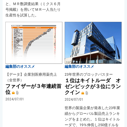
と、ＭＲ数調査結果（ミクス６月
号掲載）を用いてＭＲ一人当たり
生産性を試算した。
編集部のオススメ
編集部のオススメ
【データ】企業別医療用薬売上
23年世界のブロックバスター
１位はキイトルーダ オ
（全世界）
ファイザーが３年連続首
ゼンピックが３位にラン
位
クイン
2024/07/01
2024/07/01
世界の製薬企業が発表した23年業
績からグローバル製品売上ランキ
ングをまとめた。１位はキイトル
ーダで、19％伸長し250億ドルを