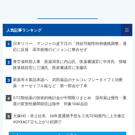
人気記事ランキング
日本リリー マンジャロ皮下注の「持続可能性特例価格調整」適
1
応に反発 高市政権のビジョンに整合せず
厚労省幹部人事 医薬局長に内山氏、医薬審議官に中井氏 情報
2
政策統括官に三浦氏、医産審議官に安藤氏
新薬等６製品承認へ 武田薬品のナルコレプシータイプ１治療
3
薬・オーゼイフル錠など 第一部会が了承
OTC類似薬の技術的検討会が中間取りまとめ 湿布薬は慢性・重
4
度の変形性膝関節症は除外 対象1042品目
大塚HD・井上社長 26年度通期予想を２兆7250億円に上方修正
5
VOYXACT立ち上がり好調で