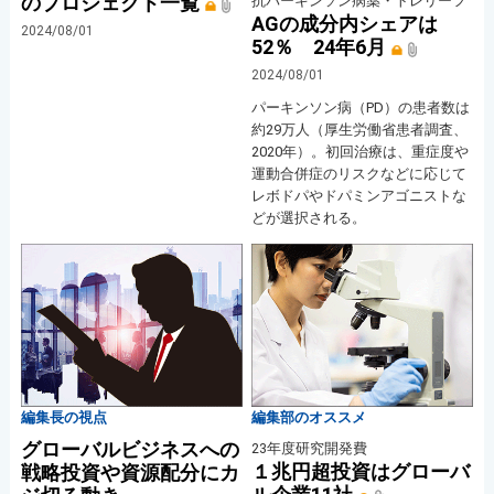
のプロジェクト一覧
抗パーキンソン病薬・トレリーフ
AGの成分内シェアは
2024/08/01
52％ 24年6月
2024/08/01
パーキンソン病（PD）の患者数は
約29万人（厚生労働省患者調査、
2020年）。初回治療は、重症度や
運動合併症のリスクなどに応じて
レボドパやドパミンアゴニストな
どが選択される。
編集長の視点
編集部のオススメ
グローバルビジネスへの
23年度研究開発費
１兆円超投資はグローバ
戦略投資や資源配分にカ