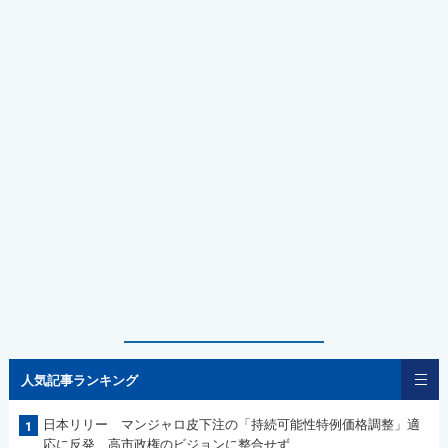
人気記事ランキング
日本リリー マンジャロ皮下注の「持続可能性特例価格調整」適
1
応に反発 高市政権のビジョンに整合せず