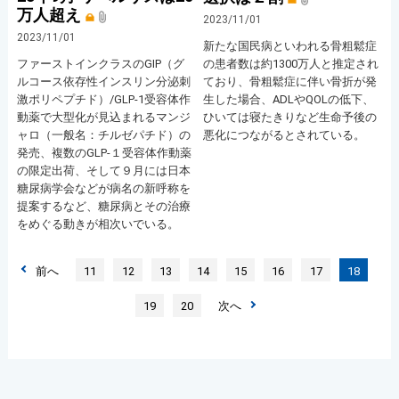
万人超え
2023/11/01
2023/11/01
新たな国民病といわれる骨粗鬆症
ファーストインクラスのGIP（グ
の患者数は約1300万人と推定され
ルコース依存性インスリン分泌刺
ており、骨粗鬆症に伴い骨折が発
激ポリペプチド）/GLP-1受容体作
生した場合、ADLやQOLの低下、
動薬で大型化が見込まれるマンジ
ひいては寝たきりなど生命予後の
ャロ（一般名：チルゼパチド）の
悪化につながるとされている。
発売、複数のGLP-１受容体作動薬
の限定出荷、そして９月には日本
糖尿病学会などが病名の新呼称を
提案するなど、糖尿病とその治療
をめぐる動きが相次いでいる。
前へ
11
12
13
14
15
16
17
18
19
20
次へ