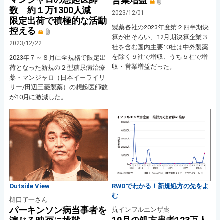
営業増益
数 約１万1300人減
2023/12/01
限定出荷で積極的な活動
製薬各社の2023年度第２四半期決
控える
算が出そろい、12月期決算企業３
2023/12/22
社を含む国内主要10社は中外製薬
を除く９社で増収、うち５社で増
2023年７～８月に全規格で限定出
収・営業増益だった。
荷となった新規の２型糖尿病治療
薬・マンジャロ（日本イーライリ
リー/田辺三菱製薬）の想起医師数
が10月に激減した。
Outside View
RWDでわかる！新規処方の先をよ
む
樋口了一さん
パーキンソン病当事者を
抗インフルエンザ薬
10月の処方患者123万人