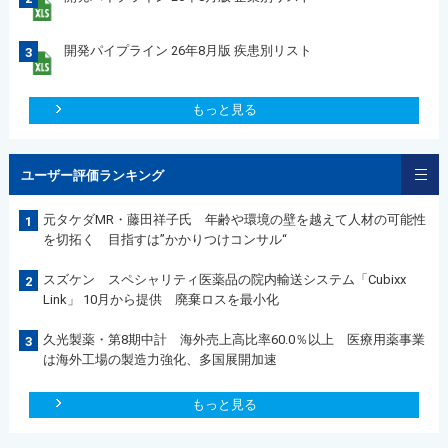
開発パイプライン 26年8月版 疾患別リスト
3
もっと見る
ユーザー評価ランキング
元タケダMR・藤田祥子氏 年齢や環境の壁を越えて人材の可能性
1
を切拓く 目指すは”かかりつけコンサル“
スズケン スペシャリティ医薬品の院内輸送システム「Cubixx
2
Link」 10月から提供 廃棄ロスを最小化
久光製薬・第8期中計 海外売上高比率60.0％以上 医療用薬事業
3
は海外工場の製造力強化、多国展開加速
もっと見る