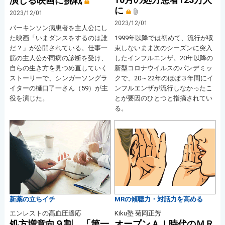
演じる映画に挑戦
に
2023/12/01
2023/12/01
パーキンソン病患者を主人公にし
た映画「いまダンスをするのは誰
1999年以降では初めて、流行が収
だ？」が公開されている。仕事一
束しないまま次のシーズンに突入
筋の主人公が同病の診断を受け、
したインフルエンザ。20年以降の
自らの生き方を見つめ直していく
新型コロナウイルスのパンデミッ
ストーリーで、シンガーソングラ
クで、20～22年のほぼ３年間にイ
イターの樋口了一さん（59）が主
ンフルエンザが流行しなかったこ
役を演じた。
とが要因のひとつと指摘されてい
る。
新薬の立ちイチ
MRの傾聴力・対話力を高める
エンレストの高血圧適応
Kiku塾 菊岡正芳
処方増意向９割、「第一
オープンＡＩ時代のＭＲ