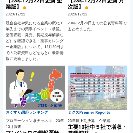
【23年12月22日更新 企
【23年12月22日更新 月
業版】
次版】
2023/12/22
2023/12/22
競合会社や気になる企業の概ね１
23年12月20日までの公表資料等で
年先までの薬事イベント（承認、
まとめました。
薬価収載、発売、長期投与解禁な
ど）を確認できる「薬事カレンダ
ー企業版」について、12月20日ま
での公表資料などをもとに最新情
報に更新しました。
おくすり想起ランキング
ミクスPremier Reports
プロモーション系チャネル 23年
23年度上期決算 企業編
主要10社中５社で増収・
10月調査
マンジャロの想起医師