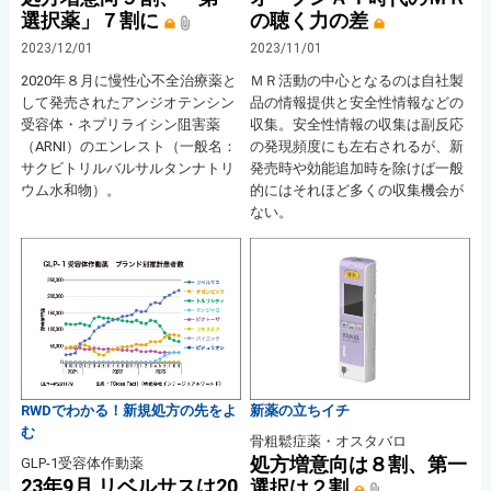
選択薬」７割に
の聴く力の差
2023/12/01
2023/11/01
2020年８月に慢性心不全治療薬と
ＭＲ活動の中心となるのは自社製
して発売されたアンジオテンシン
品の情報提供と安全性情報などの
受容体・ネプリライシン阻害薬
収集。安全性情報の収集は副反応
（ARNI）のエンレスト（一般名：
の発現頻度にも左右されるが、新
サクビトリルバルサルタンナトリ
発売時や効能追加時を除けば一般
ウム水和物）。
的にはそれほど多くの収集機会が
ない。
RWDでわかる！新規処方の先をよ
新薬の立ちイチ
む
骨粗鬆症薬・オスタバロ
処方増意向は８割、第一
GLP-1受容体作動薬
23年9月 リベルサスは20
選択は２割