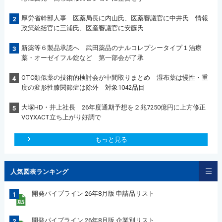
厚労省幹部人事 医薬局長に内山氏、医薬審議官に中井氏 情報
2
政策統括官に三浦氏、医産審議官に安藤氏
新薬等６製品承認へ 武田薬品のナルコレプシータイプ１治療
3
薬・オーゼイフル錠など 第一部会が了承
OTC類似薬の技術的検討会が中間取りまとめ 湿布薬は慢性・重
4
度の変形性膝関節症は除外 対象1042品目
大塚HD・井上社長 26年度通期予想を２兆7250億円に上方修正
5
VOYXACT立ち上がり好調で
もっと見る
人気図表ランキング
開発パイプライン 26年8月版 申請品リスト
1
開発パイプライン 26年8月版 企業別リスト
2