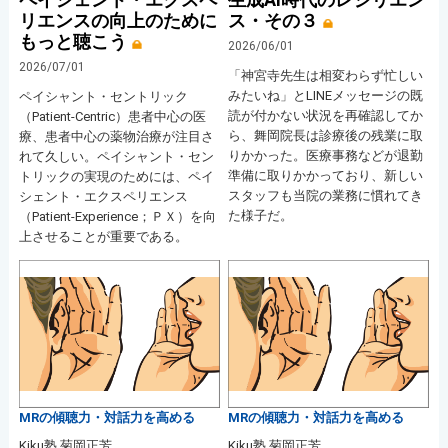
リエンスの向上のために
ス・その３
もっと聴こう
2026/06/01
2026/07/01
「神宮寺先生は相変わらず忙しい
みたいね」とLINEメッセージの既
ペイシャント・セントリック
読が付かない状況を再確認してか
（Patient-Centric）患者中心の医
ら、舞岡院長は診療後の残業に取
療、患者中心の薬物治療が注目さ
りかかった。医療事務などが退勤
れて久しい。ペイシャント・セン
準備に取りかかっており、新しい
トリックの実現のためには、ペイ
スタッフも当院の業務に慣れてき
シェント・エクスペリエンス
た様子だ。
（Patient-Experience；ＰＸ）を向
上させることが重要である。
MRの傾聴力・対話力を高める
MRの傾聴力・対話力を高める
Kiku塾 菊岡正芳
Kiku塾 菊岡正芳