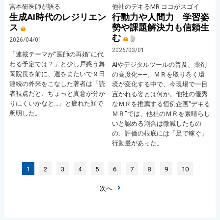
宮本研医師が語る
他社のデキるMR ココがスゴイ
生成AI時代のレジリエン
行動力や人間力 学習姿
ス
勢や課題解決力も信頼生
む
2026/04/01
2026/03/01
「連載テーマが“医師の再婚”に代
わる予定では？」と少し戸惑う舞
AⅠやデジタルツールの普及、薬剤
岡院長を前に、週をまたいで９日
の高度化――。ＭＲを取り巻く環
連続の外来をこなした著者は「読
境が変化する中で、今現場で一目
者視点だと、ちょっと真意が分か
置かれる姿とは何か。他社の優秀
りにくいかなと…」と疲れた顔で
なＭＲを推薦する恒例企画“デキる
釈明した。
ＭＲ”では、他社のＭＲを素晴らし
いと認める割合は微減したもの
の、評価の根底には「足で稼ぐ」
行動量があった。
1
2
3
4
5
6
7
8
9
10
次へ