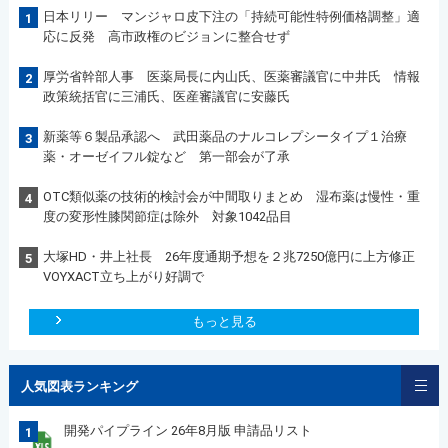
日本リリー マンジャロ皮下注の「持続可能性特例価格調整」適
1
応に反発 高市政権のビジョンに整合せず
厚労省幹部人事 医薬局長に内山氏、医薬審議官に中井氏 情報
2
政策統括官に三浦氏、医産審議官に安藤氏
新薬等６製品承認へ 武田薬品のナルコレプシータイプ１治療
3
薬・オーゼイフル錠など 第一部会が了承
OTC類似薬の技術的検討会が中間取りまとめ 湿布薬は慢性・重
4
度の変形性膝関節症は除外 対象1042品目
大塚HD・井上社長 26年度通期予想を２兆7250億円に上方修正
5
VOYXACT立ち上がり好調で
もっと見る
人気図表ランキング
開発パイプライン 26年8月版 申請品リスト
1