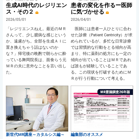
生成AI時代のレジリエン
患者の変化を作るー医師
ス・その２
に気づかせる
2026/05/01
2026/04/01
「レジリエンスねえ。最近のＭＲ
医師には患者一人ひとりに合わ
さんって、少し臆病な感じという
せた診療（Patient Centricity）が求
か、遠慮がち。全部を生成ＡＩに
められているが、多忙な日常診療
置き換えちゃう話はないのか
では習慣的な行動をとる傾向が高
な？」帰宅後の晩酌で朗らかに酔
まり、特に薬剤の処方にも一定の
っている舞岡院長は、面食らう元
傾向が出ていることはＭＲであれ
ＭＲの夫に意外なことを言い出し
ば誰もが経験していることであ
た。
る。この現状を打破するためにＭ
Ｒが行う行動について考える。
新世代MR講座～カタルシス編～
編集部のオススメ