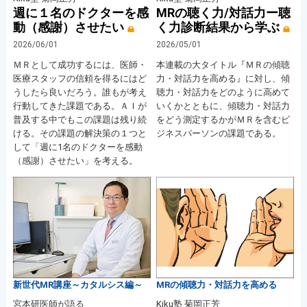
週に１名のドクターを感
MRの聴く力/対話力ー聴
動（感謝）させたい
く力診断結果から学ぶ
2026/06/01
2026/05/01
ＭＲとして成功するには、医師・
本連載の大タイトル『ＭＲの傾聴
医療スタッフの信頼を得るにはど
力・対話力を高める』に対し、傾
うしたら良いだろう。誰もが考え
聴力・対話力をどのように高めて
行動してきた課題である。ＡＩが
いくかとともに、傾聴力・対話力
普及する中でもこの課題は残り続
をどう測定するかがＭＲを含むビ
ける。その課題の解決策の１つと
ジネスパーソンの課題である。
して「週に1名のドクターを感動
（感謝）させたい」を考える。
新世代MR講座～カタルシス編～
MRの傾聴力・対話力を高める
宮本研医師が語る
Kiku塾 菊岡正芳