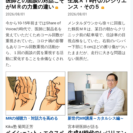
医師との面談の対話こそ
生成ＡＩ時代のレジリエ
がＭＲの力量の違い
ンス・その５
2026/08/01
2026/08/01
今から10-15年前まではShare of
メンタルダウンから徐々に回復し
Voiceの時代で、医師に製品名を
た鶴長ＭＲは、某日の朝からクリ
覚えていただくためコール回数が
ニック前の駐車場で、往診車の目
重視されていた。コロナ禍の影響
視点検をしていた。右前のバンパ
もありコール回数重視の活動か
ー下部に５cmほどの擦り傷がつい
ら、１回の面談の質を重視する活
たままだが、走行に大きな問題は
動に変化することを余儀なくされ
ない箇所だ。
た。
MRの傾聴力・対話力を高める
新世代MR講座～カタルシス編～
Kiku塾 菊岡正芳
宮本研医師が語る
ペイシェント・エクスペ
生成AI時代のレジリエン