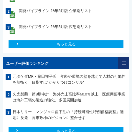
開発パイプライン 26年8月版 企業別リスト
2
開発パイプライン 26年8月版 疾患別リスト
3
もっと見る
ユーザー評価ランキング
元タケダMR・藤田祥子氏 年齢や環境の壁を越えて人材の可能性
1
を切拓く 目指すは”かかりつけコンサル“
久光製薬・第8期中計 海外売上高比率60.0％以上 医療用薬事業
2
は海外工場の製造力強化、多国展開加速
日本リリー マンジャロ皮下注の「持続可能性特例価格調整」適
3
応に反発 高市政権のビジョンに整合せず
もっと見る