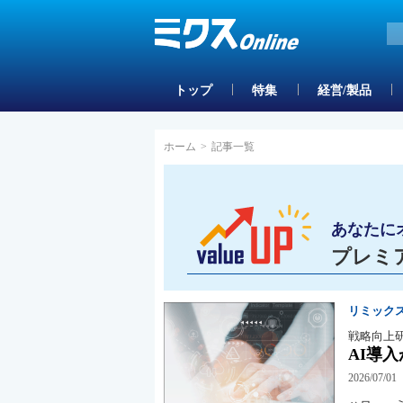
トップ
特集
経営/製品
ホーム
>
記事一覧
あなたに
プレミ
リミック
戦略向上
AI導
2026/07/01