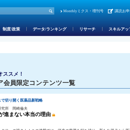
Monthlyミクス・増刊号
講読お申
制度/政策
データ/ランキング
リサーチ
スキルアッ
オススメ！
ア会員限定コンテンツ一覧
スで切り開く医薬品新戦略
研究所 岡崎倫夫
入が進まない本当の理由