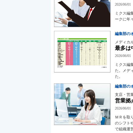
2026/06/01
ミクス編集
ークに年
編集部の
メディカ
最多は
2026/06/01
ミクス編
た。メデ
た。
編集部の
支店・営
営業拠
2026/06/01
ＭＲを取
のシフト
で組織運