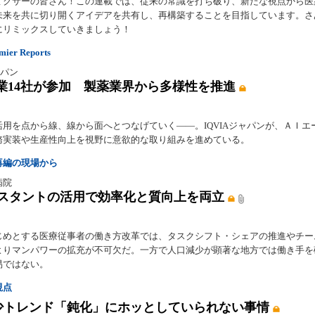
ミクサーの皆さん！この連載では、従来の常識を打ち破り、新たな視点から医
未来を共に切り開くアイデアを共有し、再構築することを目指しています。さ
にリミックスしていきましょう！
er Reports
ジャパン
業14社が参加 製薬業界から多様性を推進
活用を点から線、線から面へとつなげていく――。IQVIAジャパンが、ＡＩエ
務実装や生産性向上を視野に意欲的な取り組みを進めている。
再編の現場から
病院
シスタントの活用で効率化と質向上を両立
じめとする医療従事者の働き方改革では、タスクシフト・シェアの推進やチー
よりマンパワーの拡充が不可欠だ。一方で人口減少が顕著な地方では働き手を
易ではない。
視点
少トレンド「鈍化」にホッとしていられない事情