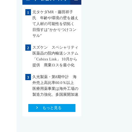
元タケダMR・藤田祥子
1
氏 年齢や環境の壁を越え
て人材の可能性を切拓く
目指すは”かかりつけコン
サル“
スズケン スペシャリティ
2
医薬品の院内輸送システム
「Cubixx Link」 10月から
提供 廃棄ロスを最小化
久光製薬・第8期中計 海
3
外売上高比率60.0％以上
医療用薬事業は海外工場の
製造力強化、多国展開加速
もっと見る