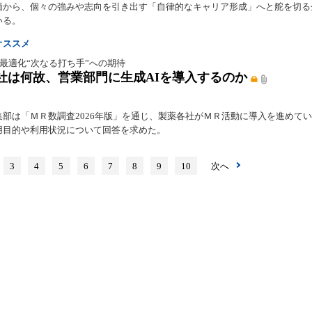
価から、個々の強みや志向を引き出す「自律的なキャリア形成」へと舵を切る
いる。
オススメ
最適化“次なる打ち手”への期待
社は何故、営業部門に生成AIを導入するのか
集部は「ＭＲ数調査2026年版」を通じ、製薬各社がＭＲ活動に導入を進めて
用目的や利用状況について回答を求めた。
3
4
5
6
7
8
9
10
次へ