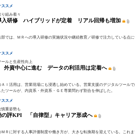
オススメ
取り組み着々
導入研修 ハイブリッドが定着 リアル回帰も増加
集部では、ＭＲへの導入研修の実施状況や継続教育／研修で注力している点に
。
オススメ
ツールと生産性向上
用 外資中心に進む データの利活用は定着へ
のＡＩ活用は、営業現場にも浸透し始めている。営業支援のデジタルツールで
したツールが、内資系・外資系・ＧＥ専業問わず割合を伸ばした。
オススメ
は慎重姿勢も
動の評KPI 「自律型」キャリア形成へ
のＭＲに対する人事評価制度や働き方が、大きな転換期を迎えている。これま