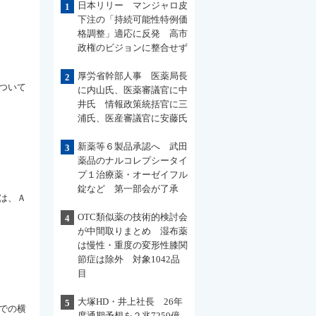
日本リリー マンジャロ皮
1
下注の「持続可能性特例価
格調整」適応に反発 高市
政権のビジョンに整合せず
厚労省幹部人事 医薬局長
2
ついて
に内山氏、医薬審議官に中
井氏 情報政策統括官に三
浦氏、医産審議官に安藤氏
新薬等６製品承認へ 武田
3
薬品のナルコレプシータイ
プ１治療薬・オーゼイフル
錠など 第一部会が了承
は、Ａ
OTC類似薬の技術的検討会
4
が中間取りまとめ 湿布薬
は慢性・重度の変形性膝関
節症は除外 対象1042品
目
大塚HD・井上社長 26年
5
での横
度通期予想を２兆7250億