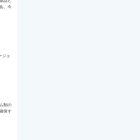
薬品ビ
あ、今
ージェ
ム制の
確保す