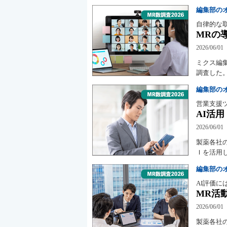
編集部の
自律的な
MRの
2026/06/01
ミクス編
調査した
編集部の
営業支援
AI活
2026/06/01
製薬各社
Ｉを活用
編集部の
AI評価に
MR活
2026/06/01
製薬各社