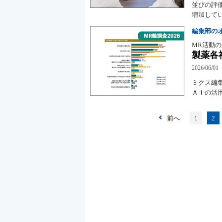
並びの評
増加して
編集部の
MR活動の
製薬各
2026/06/01
ミクス編
ＡＩの活
前へ
1
2