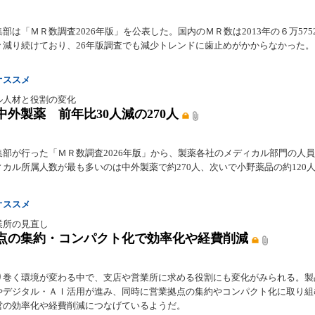
部は「ＭＲ数調査2026年版」を公表した。国内のＭＲ数は2013年の６万575
々減り続けており、26年版調査でも減少トレンドに歯止めがかからなかった。
オススメ
ル人材と役割の変化
中外製薬 前年比30人減の270人
集部が行った「ＭＲ数調査2026年版」から、製薬各社のメディカル部門の人
ィカル所属人数が最も多いのは中外製薬で約270人、次いで小野薬品の約120
オススメ
業所の見直し
点の集約・コンパクト化で効率化や経費削減
り巻く環境が変わる中で、支店や営業所に求める役割にも変化がみられる。製
やデジタル・ＡＩ活用が進み、同時に営業拠点の集約やコンパクト化に取り組
営の効率化や経費削減につなげているようだ。