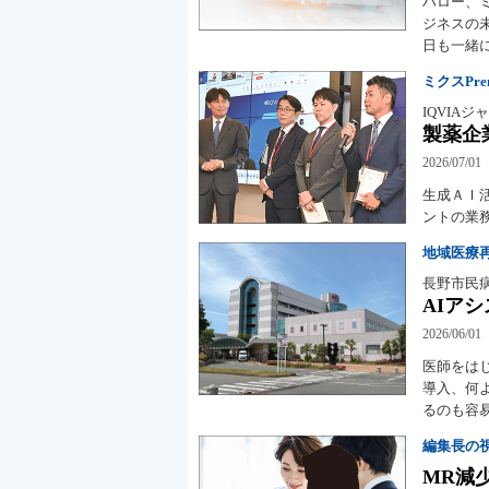
ハロー、
ジネスの
日も一緒
ミクスPremi
IQVIA
製薬企
2026/07/01
生成ＡＩ
ントの業
地域医療
長野市民
AIア
2026/06/01
医師をは
導入、何
るのも容
編集長の
MR減