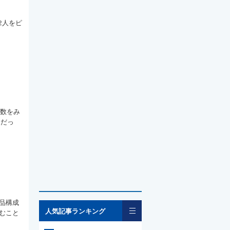
2人をピ
員数をみ
人だっ
品構成
一覧
人気記事ランキング
むこと