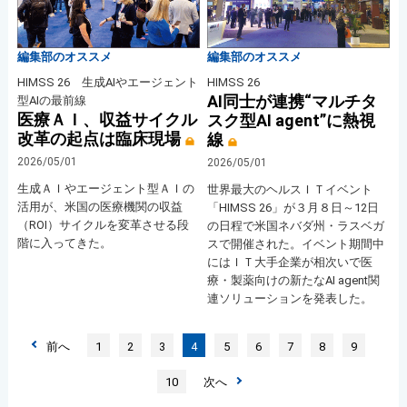
編集部のオススメ
編集部のオススメ
HIMSS 26 生成AIやエージェント
HIMSS 26
AI同士が連携“マルチタ
型AIの最前線
医療ＡＩ、収益サイクル
スク型AI agent”に熱視
改革の起点は臨床現場
線
2026/05/01
2026/05/01
生成ＡＩやエージェント型ＡＩの
世界最大のヘルスＩＴイベント
活用が、米国の医療機関の収益
「HIMSS 26」が３月８日～12日
（ROI）サイクルを変革させる段
の日程で米国ネバダ州・ラスベガ
階に入ってきた。
スで開催された。イベント期間中
にはＩＴ大手企業が相次いで医
療・製薬向けの新たなAI agent関
連ソリューションを発表した。
前へ
1
2
3
4
5
6
7
8
9
10
次へ