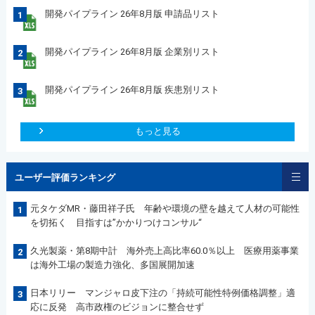
開発パイプライン 26年8月版 申請品リスト
1
開発パイプライン 26年8月版 企業別リスト
2
開発パイプライン 26年8月版 疾患別リスト
3
もっと見る
ユーザー評価ランキング
元タケダMR・藤田祥子氏 年齢や環境の壁を越えて人材の可能性
1
を切拓く 目指すは”かかりつけコンサル“
久光製薬・第8期中計 海外売上高比率60.0％以上 医療用薬事業
2
は海外工場の製造力強化、多国展開加速
日本リリー マンジャロ皮下注の「持続可能性特例価格調整」適
3
応に反発 高市政権のビジョンに整合せず