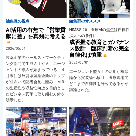
編集長の視点
編集部のオススメ
AI活用の有無で「営業貢
HIMSS 26 医療AIの焦点は自律性
献に差」を真剣に考える
拡大への条件に
成否握る教育とガバナン
ス設計 臨床判断の完全
2026/05/01
自律化は慎重
製薬企業のセールス・マーケティ
2026/05/01
ング部門で生成ＡＩやＡＩエージ
ェントの導入が始まっている。４
エージェント型ＡＩの活用が概念
月末には外資系製薬企業のトップ
論から実装論へ移り、医療現場で
が相次いで記者会見に臨み、ＭＲ
どこまで自律性を許容できるかが
の生産性や収益性向上を目的とし
議論された。
たビジネス変革に取り組む方針を
明示した。