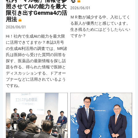
る
照させてAIの能力を最大
2026/06/01
限引き出すGemma4の活
ＭＲ数が減少する中、入社してく
用法
る新人が優秀だと感じています。
2026/06/01
生き残るためにはどうしたらいい
ですか？
Hi！社内で生成AIの能力を最大限
に活用できてますか？本誌3月号
の生成AI利活用の調査では、MR諸
氏は医師から受けた質問の回答を
探す、医薬品の最新情報を探し話
題を作る、得られた情報で医師と
ディスカッションする、ドアオー
プナーなどに活用されているよう
ですね。