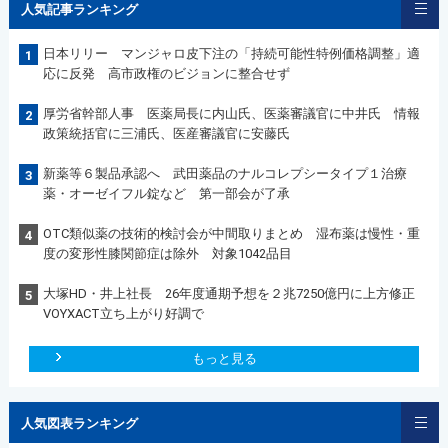
人気記事ランキング
日本リリー マンジャロ皮下注の「持続可能性特例価格調整」適
1
応に反発 高市政権のビジョンに整合せず
厚労省幹部人事 医薬局長に内山氏、医薬審議官に中井氏 情報
2
政策統括官に三浦氏、医産審議官に安藤氏
新薬等６製品承認へ 武田薬品のナルコレプシータイプ１治療
3
薬・オーゼイフル錠など 第一部会が了承
OTC類似薬の技術的検討会が中間取りまとめ 湿布薬は慢性・重
4
度の変形性膝関節症は除外 対象1042品目
大塚HD・井上社長 26年度通期予想を２兆7250億円に上方修正
5
VOYXACT立ち上がり好調で
もっと見る
人気図表ランキング