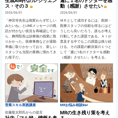
生成AI時代のレジリエン
週に１名のドクターを感
ス・その３
動（感謝）させたい
2026/06/01
2026/06/01
「神宮寺先生は相変わらず忙しい
ＭＲとして成功するには、医師・
みたいね」とLINEメッセージの既
医療スタッフの信頼を得るにはど
読が付かない状況を再確認してか
うしたら良いだろう。誰もが考え
ら、舞岡院長は診療後の残業に取
行動してきた課題である。ＡＩが
りかかった。医療事務などが退勤
普及する中でもこの課題は残り続
準備に取りかかっており、新しい
ける。その課題の解決策の１つと
スタッフも当院の業務に慣れてき
して「週に1名のドクターを感動
た様子だ。
（感謝）させたい」を考える。
営業スキル実践講座
MRお悩み相談Bar
MRの生き残り策を考え
佐藤龍太郎氏からの提言
社内「マル秘」情報を参