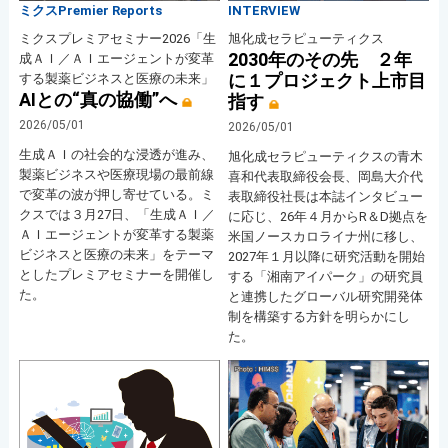
ミクスPremier Reports
INTERVIEW
ミクスプレミアセミナー2026「生
旭化成セラピューティクス
2030年のその先 ２年
成ＡＩ／ＡＩエージェントが変革
に１プロジェクト上市目
する製薬ビジネスと医療の未来」
AIとの“真の協働”へ
指す
2026/05/01
2026/05/01
生成ＡＩの社会的な浸透が進み、
旭化成セラピューティクスの青木
製薬ビジネスや医療現場の最前線
喜和代表取締役会長、岡島大介代
で変革の波が押し寄せている。ミ
表取締役社長は本誌インタビュー
クスでは３月27日、「生成ＡＩ／
に応じ、26年４月からR＆D拠点を
ＡＩエージェントが変革する製薬
米国ノースカロライナ州に移し、
ビジネスと医療の未来」をテーマ
2027年１月以降に研究活動を開始
としたプレミアセミナーを開催し
する「湘南アイパーク」の研究員
た。
と連携したグローバル研究開発体
制を構築する方針を明らかにし
た。