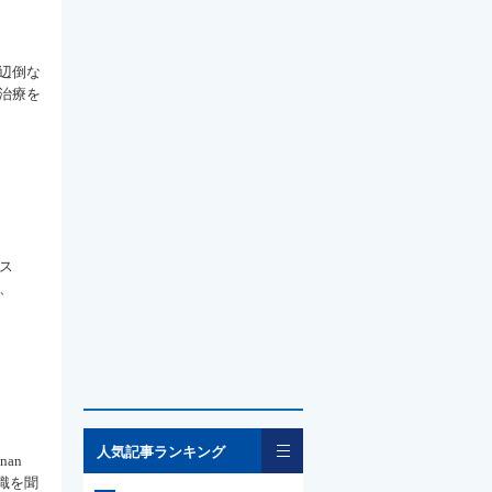
辺倒な
治療を
ス
、
一覧
人気記事ランキング
nan
認識を聞