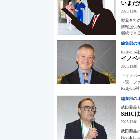
いまだ
2025/12/01
製薬各社
情報提供
継続でき
編集部の
Rallybio社
イノベ
2025/12/01
「イノベ
（現・フ
Rallybi
編集部の
武田薬品 Chr
SHI
2025/12/01
武田薬品のCh
Health