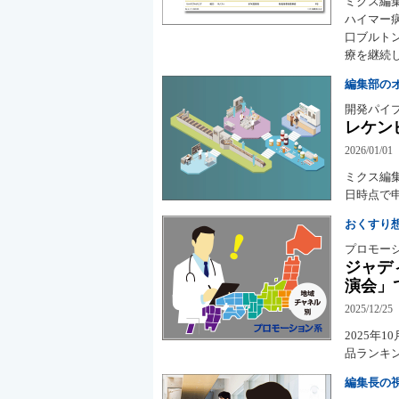
ミクス編
ハイマー
口ブルト
療を継続
編集部の
開発パイ
レケン
2026/01/01
ミクス編集
日時点で
おくすり
プロモーシ
ジャデ
演会」
2025/12/25
2025
品ランキン
編集長の