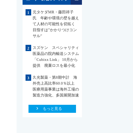
元タケダMR・藤田祥子
1
氏 年齢や環境の壁を越え
て人材の可能性を切拓く
目指すは”かかりつけコン
サル“
スズケン スペシャリティ
2
医薬品の院内輸送システム
「Cubixx Link」 10月から
提供 廃棄ロスを最小化
久光製薬・第8期中計 海
3
外売上高比率60.0％以上
医療用薬事業は海外工場の
製造力強化、多国展開加速
もっと見る