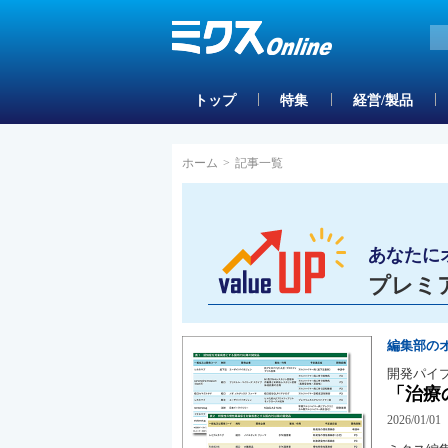
トップ
特集
経営/製品
ホーム
>
記事一覧
あなたに
プレミ
編集部の
開発パイ
「治療
2026/01/01