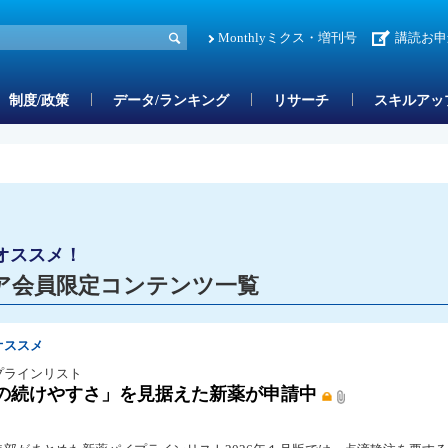
Monthlyミクス・増刊号
講読お申
制度/政策
データ/ランキング
リサーチ
スキルアッ
オススメ！
ア会員限定コンテンツ一覧
オススメ
プラインリスト
の続けやすさ」を見据えた新薬が申請中