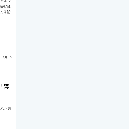
るアルツ
進む経
より治
2月15
「講
された製