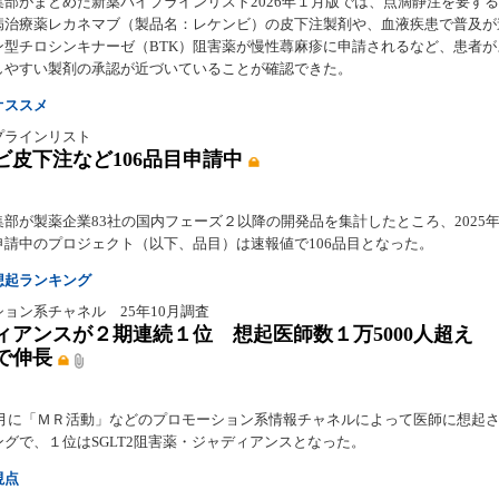
集部がまとめた新薬パイプラインリスト2026年１月版では、点滴静注を要す
病治療薬レカネマブ（製品名：レケンビ）の皮下注製剤や、血液疾患で普及が
ン型チロシンキナーゼ（BTK）阻害薬が慢性蕁麻疹に申請されるなど、患者が
しやすい製剤の承認が近づいていることが確認できた。
オススメ
プラインリスト
ビ皮下注など106品目申請中
部が製薬企業83社の国内フェーズ２以降の開発品を集計したところ、2025年1
申請中のプロジェクト（以下、品目）は速報値で106品目となった。
想起ランキング
ョン系チャネル 25年10月調査
ィアンスが２期連続１位 想起医師数１万5000人超え 
で伸長
年10月に「ＭＲ活動」などのプロモーション系情報チャネルによって医師に想起
グで、１位はSGLT2阻害薬・ジャディアンスとなった。
視点