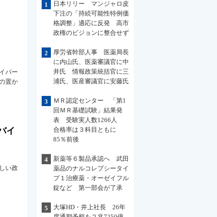
日本リリー マンジャロ皮
1
下注の「持続可能性特例価
格調整」適応に反発 高市
政権のビジョンに整合せず
厚労省幹部人事 医薬局長
2
に内山氏、医薬審議官に中
井氏 情報政策統括官に三
イパー
浦氏、医産審議官に安藤氏
の置か
ＭＲ認定センター 「第1
3
回ＭＲ基礎試験」結果発
表 受験実人数1266人
バイ
合格率は３科目ともに
85％前後
新薬等６製品承認へ 武田
4
しい政
薬品のナルコレプシータイ
プ１治療薬・オーゼイフル
錠など 第一部会が了承
大塚HD・井上社長 26年
5
度通期予想を２兆7250億