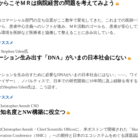
からこそＭＲは病院経営の問題を考えてみよう
のコマーシャル部門の立ち位置がここ数年で変化してきた。これまでの医師一
から、患者中心主義へのシフトが進み、ＭＲ活動のゴールも、患者が安心して
る環境を医師など医療者と協働して整えることに歩み出している。
オススメ
 Stephen Uden氏
ーション生み出す「DNA」がいまの日本社会にない
ーションを生み出すために必要なDNAがいまの日本社会にはない」――。ワイ
ァイザー）、ノバルティスで、日本での研究開発に10年間に及ぶ経験を有する
o社のStephen Uden氏は、こう話す。
オススメ
istopher Arendt CSO
Cは知名度とNW構築に役立つ
ristopher Arendt・Chief Scientific Officerに、米ボストンで開催された「Sho
 Innovation Conference（SHIC）」への期待と日本のエコシステムをめぐる課題