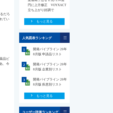
円に上方修正 VOYXACT
立ち上がり好調で
いるだろ
れてい
もっと見る
一覧
人気図表ランキング
開発パイプライン 26年
1
8月版 申請品リスト
薬品ビ
あ、今
開発パイプライン 26年
2
8月版 企業別リスト
開発パイプライン 26年
3
8月版 疾患別リスト
もっと見る
一覧
ユーザー評価ランキング