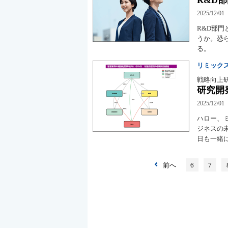
2025/12/01
R&D部
うか。恐
る。
リミック
戦略向上
研究開
2025/12/01
ハロー、
ジネスの
日も一緒
前へ
6
7