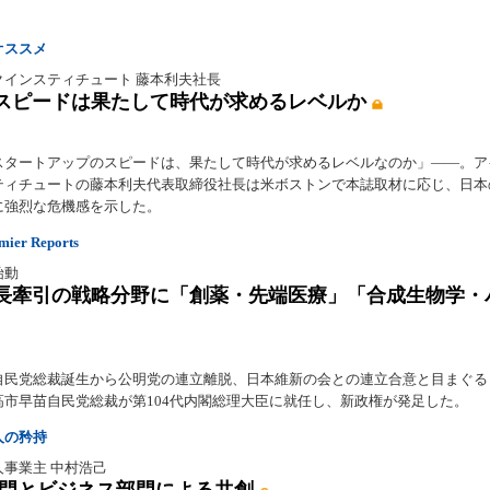
オススメ
クインスティチュート 藤本利夫社長
スピードは果たして時代が求めるレベルか
スタートアップのスピードは、果たして時代が求めるレベルなのか」――。ア
ティチュートの藤本利夫代表取締役社長は米ボストンで本誌取材に応じ、日本
に強烈な危機感を示した。
er Reports
始動
長牽引の戦略分野に「創薬・先端医療」「合成生物学・
自民党総裁誕生から公明党の連立離脱、日本維新の会との連立合意と目まぐる
高市早苗自民党総裁が第104代内閣総理大臣に就任し、新政権が発足した。
人の矜持
人事業主 中村浩己
部門とビジネス部門による共創