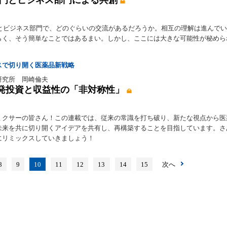
門とビジネス部門で、どのぐらいの交流があるだろうか。相互の理解は進んで
らく、そう簡単なことではあるまい。しかし、ここには大きな可能性が秘めら
スで切り開く医薬品新戦略
研究所 岡崎倫夫
発投資と収益性の「非対称性」
ミクサーの皆さん！この連載では、従来の常識を打ち破り、新たな視点から医
未来を共に切り開くアイデアを共有し、再構築することを目指しています。さ
にリミックスしていきましょう！
8
9
10
11
12
13
14
15
次へ