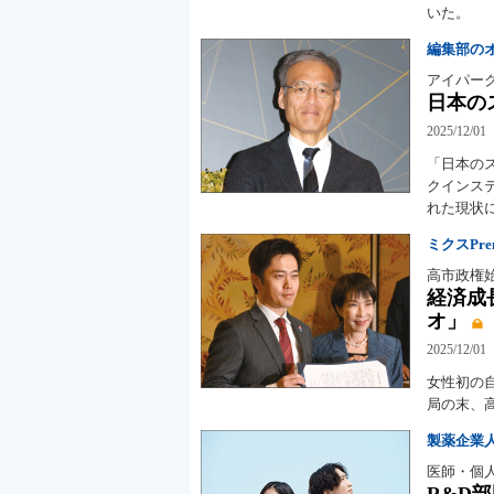
いた。
編集部の
アイパー
日本の
2025/12/01
「日本の
クインス
れた現状
ミクスPremi
高市政権
経済成
オ」
2025/12/01
女性初の
局の末、
製薬企業
医師・個
R&D