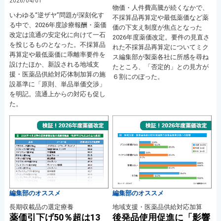
2026/04/01
物価・人件費高騰が続くなかで、
いわゆる“逆ザヤ”問題が深刻化す
不採算品再算定や最低薬価など薬
る中で、2026年度診療報酬・薬価
価の下支え制度が焦点となった
改定は流通の安定化に向けて一石
2026年度薬価改定。要件の見直さ
を投じるものとなった。不採算品
れた不採算品再算定についてミク
再算定や最低薬価に乖離率要件を
ス編集部が製薬各社に所感を尋ね
設けたほか、新設される地域支
たところ、「否定的」との見方が
援・医薬品供給対応体制加算の施
６割にのぼった。
設基準に「原則、単品単価交渉」
を明記。流通上からの対応も促し
た。
編集部のオススメ
編集部のオススメ
長期収載品の選定療養
地域支援・医薬品供給対応加算
薬価引下げ50％超は13
後発品使用促進に「影響