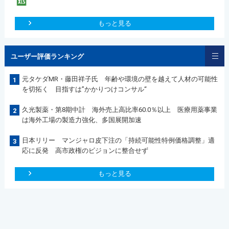
もっと見る
ユーザー評価ランキング
元タケダMR・藤田祥子氏 年齢や環境の壁を越えて人材の可能性
1
を切拓く 目指すは”かかりつけコンサル“
久光製薬・第8期中計 海外売上高比率60.0％以上 医療用薬事業
2
は海外工場の製造力強化、多国展開加速
日本リリー マンジャロ皮下注の「持続可能性特例価格調整」適
3
応に反発 高市政権のビジョンに整合せず
もっと見る