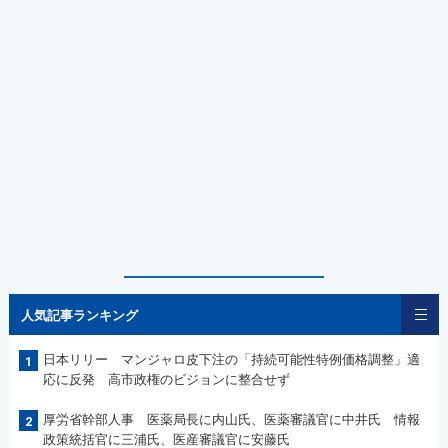
人気記事ランキング
日本リリー マンジャロ皮下注の「持続可能性特例価格調整」適
1
応に反発 高市政権のビジョンに整合せず
厚労省幹部人事 医薬局長に内山氏、医薬審議官に中井氏 情報
2
政策統括官に三浦氏、医産審議官に安藤氏