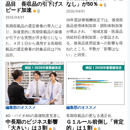
品目 長収品の引下げス
なし」が50％
ピード加速
2026/04/01
2026/04/01
26年度診療報酬改定では、後発医
薬品使用体制加算・調剤体制加算
長期収載品の選定療養の導入によ
が廃止され、「地域支援・医薬品
り、加速度的に長期収載品の薬価
供給対応体制加算」が新設され
が引下がる実態が浮き彫りになっ
る。後発品使用促進への影響を尋
た。４月１日から適用する長期収
ねたところ、半数が「影響はな
載品の選定療養の対象品目は776
い」と回答。
品目。
編集部のオススメ
編集部のオススメ
AG・バイオAGの薬価制度見直し
長期収載品の更なる適正化
中長期のビジネス影響
Ｇ１ルール前倒し「肯定
「大きい」は３割
的」は１割