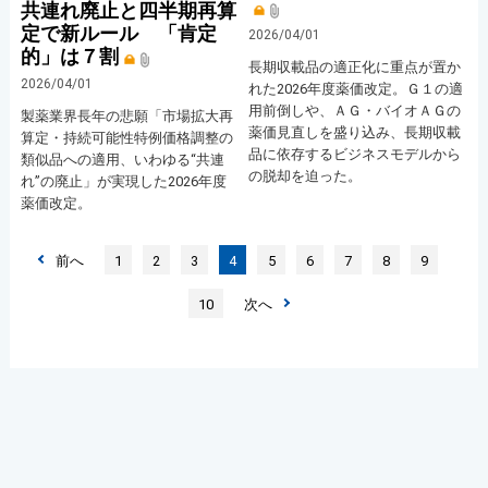
共連れ廃止と四半期再算
定で新ルール 「肯定
2026/04/01
的」は７割
長期収載品の適正化に重点が置か
2026/04/01
れた2026年度薬価改定。Ｇ１の適
用前倒しや、ＡＧ・バイオＡＧの
製薬業界長年の悲願「市場拡大再
薬価見直しを盛り込み、長期収載
算定・持続可能性特例価格調整の
品に依存するビジネスモデルから
類似品への適用、いわゆる“共連
の脱却を迫った。
れ”の廃止」が実現した2026年度
薬価改定。
前へ
1
2
3
4
5
6
7
8
9
10
次へ