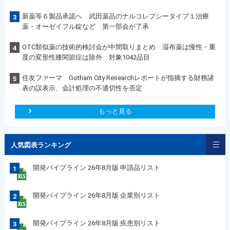
新薬等６製品承認へ 武田薬品のナルコレプシータイプ１治療
3
薬・オーゼイフル錠など 第一部会が了承
OTC類似薬の技術的検討会が中間取りまとめ 湿布薬は慢性・重
4
度の変形性膝関節症は除外 対象1042品目
住友ファーマ Gotham City Researchレポートが指摘する財務諸
5
表の誤表示、会計処理の不適切性を否定
もっと見る
人気図表ランキング
開発パイプライン 26年8月版 申請品リスト
1
開発パイプライン 26年8月版 企業別リスト
2
開発パイプライン 26年8月版 疾患別リスト
3