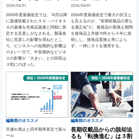
2026/04/01
2026/04/01
2026年度薬価改定では、10月以降
2026年度薬価改定で最大の目玉と
に薬価収載されたＡＧ・バイオＡ
も言えるのが、“長期収載品の更な
Ｇの薬価を先発品薬価と同額に算
る適正化”だ。後発品の置換え期間
定する見直しがなされる。製薬各
を後発品上市後10年から５年に前
社に見直しの影響を尋ねたとこ
倒しし、後発品置換え率によら
ろ、ビジネスへの短期的な影響は
ず、一律にＧ１を適用する。
小さい一方で、中長期的なビジネ
スの影響が「大きい」との回答は
３割にのぼった。
編集部のオススメ
編集部のオススメ
長期収載品からの脱却迫
共連れ廃止と四半期再算定で新ル
るも「転換進む」は３割
ール