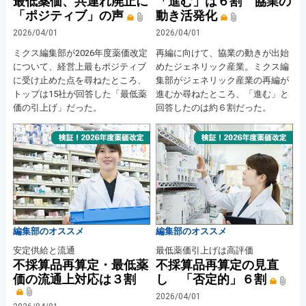
最低薬価、共連れ廃止に
「進む」は６割 協業の
「ポジティブ」の声
動き活発化
2026/04/01
2026/04/01
ミクス編集部が2026年度薬価改定
再編に向けて、協業の動きが出始
について、経営上最もポジティブ
めたジェネリック産業。ミクス編
に受け止めた点を尋ねたところ、
集部がジェネリック産業の再編が
トップは15社が回答した「最低薬
進むか尋ねたところ、「進む」と
価の引上げ」だった。
回答したのは約６割だった。
編集部のオススメ
編集部のオススメ
安定供給と流通
最低薬価引上げは高評価
不採算品再算定・最低薬
不採算品再算定の見直
価の流通上対応は３割
し 「否定的」６割
2026/04/01