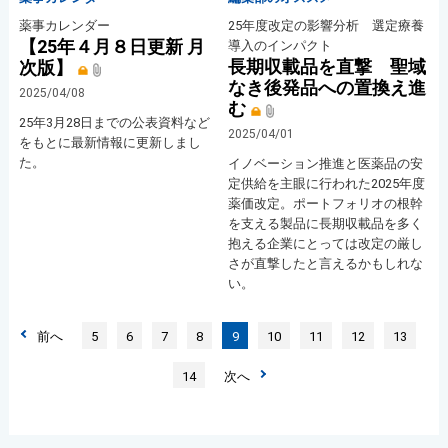
薬事カレンダー
25年度改定の影響分析 選定療養
【25年４月８日更新 月
導入のインパクト
長期収載品を直撃 聖域
次版】
なき後発品への置換え進
2025/04/08
む
25年3月28日までの公表資料など
2025/04/01
をもとに最新情報に更新しまし
た。
イノベーション推進と医薬品の安
定供給を主眼に行われた2025年度
薬価改定。ポートフォリオの根幹
を支える製品に長期収載品を多く
抱える企業にとっては改定の厳し
さが直撃したと言えるかもしれな
い。
前へ
5
6
7
8
9
10
11
12
13
14
次へ