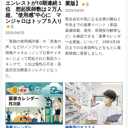
エンレストが10期連続１
業版】
位 想起医師数は２万人
2025/04/09
超、“使用感”中心に マ
競合会社や気になる企業の概ね１
ンジャロはトップ５入り
年先までの薬事イベント（承認、
薬価収載、発売、長期投与解禁な
2025/04/25
ど）を確認できる「薬事カレンダ
「医師の使用感評価」や「患者の
ー企業版」について、25年3月28
声」などのノンプロモーション系
日までの公表資料などをもとに最
情報チャネル（ノンプロ系チャネ
新情報に更新しました。
ル）によって想起された製品ラン
キングで、１位は慢性心不全・高
血圧症治療薬エンレストとなっ
た。
薬事カレンダー
編集部のオススメ