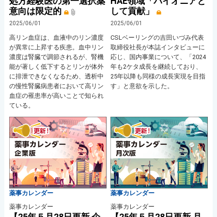
処方経験医の第一選択薬
HAE領域「パイオニアと
意向は限定的
して貢献」
2025/06/01
2025/06/01
高リン血症は、血液中のリン濃度
CSLベーリングの吉田いづみ代表
が異常に上昇する疾患。血中リン
取締役社長が本誌インタビューに
濃度は腎臓で調節されるが、腎機
応じ、国内事業について、「2024
能が著しく低下するとリンが体外
年も2ケタ成長を継続しており、
に排泄できなくなるため、透析中
25年以降も同様の成長実現を目指
の慢性腎臓病患者において高リン
す」と意欲を示した。
血症の罹患率が高いことで知られ
ている。
薬事カレンダー
薬事カレンダー
薬事カレンダー
薬事カレンダー
【25年５月28日更新 企
【25年５月28日更新 月