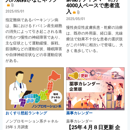
4000人ペースで患者流
入
2025/05/01
2025/05/01
指定難病であるパーキンソン病
は、脳におけるドパミン産生細胞
慢性炎症性皮膚疾患・乾癬の治療
の消失によって引き起こされる進
は、既存の外用薬、経口薬、光線
行性かつ慢性の神経障害であり、
療法で効果不十分な患者の選択肢
主な症状として運動緩慢、振戦、
がこの15年に相次いで登場し、大
筋強剛などの運動症状、睡眠障害
きく進歩している。
や自律神経症状などの非運動症状
がある。
おくすり想起ランキング
薬事カレンダー
ノンプロモーション系チャネル
薬事カレンダー
【25年４月８日更新 企
25年１月調査