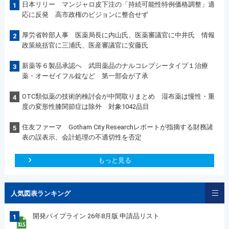
日本リリー マンジャロ皮下注の「持続可能性特例価格調整」適
1
応に反発 高市政権のビジョンに整合せず
厚労省幹部人事 医薬局長に内山氏、医薬審議官に中井氏 情報
2
政策統括官に三浦氏、医産審議官に安藤氏
新薬等６製品承認へ 武田薬品のナルコレプシータイプ１治療
3
薬・オーゼイフル錠など 第一部会が了承
OTC類似薬の技術的検討会が中間取りまとめ 湿布薬は慢性・重
4
度の変形性膝関節症は除外 対象1042品目
住友ファーマ Gotham City Researchレポートが指摘する財務諸
5
表の誤表示、会計処理の不適切性を否定
もっと見る
人気図表ランキング
開発パイプライン 26年8月版 申請品リスト
1