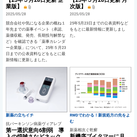
業版】
次版】
2025/05/28
2025/05/28
競合会社や気になる企業の概ね１
25年5月23日までの公表資料など
年先までの薬事イベント（承認、
をもとに最新情報に更新しまし
薬価収載、発売、長期投与解禁な
た。
ど）を確認できる「薬事カレンダ
ー企業版」について、25年５月23
日までの公表資料などをもとに最
新情報に更新しました。
新薬の立ちイチ
RWDでわかる！新規処方の先をよ
む
抗パーキンソン病薬ヴィアレブ
第一選択意向6割弱 導
新薬相次ぐ乾癬
新機序ブイタマーに月
入の煩雑さなどネック