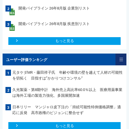
開発パイプライン 26年8月版 企業別リスト
2
開発パイプライン 26年8月版 疾患別リスト
3
もっと見る
ユーザー評価ランキング
元タケダMR・藤田祥子氏 年齢や環境の壁を越えて人材の可能性
1
を切拓く 目指すは”かかりつけコンサル“
久光製薬・第8期中計 海外売上高比率60.0％以上 医療用薬事業
2
は海外工場の製造力強化、多国展開加速
日本リリー マンジャロ皮下注の「持続可能性特例価格調整」適
3
応に反発 高市政権のビジョンに整合せず
もっと見る