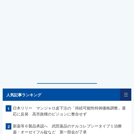
人気記事ランキング
日本リリー マンジャロ皮下注の「持続可能性特例価格調整」適
1
応に反発 高市政権のビジョンに整合せず
新薬等６製品承認へ 武田薬品のナルコレプシータイプ１治療
2
薬・オーゼイフル錠など 第一部会が了承