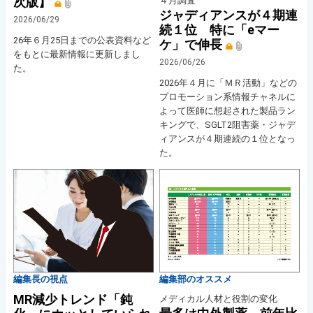
次版】
４月調査
ジャディアンスが４期連
2026/06/29
続１位 特に「eマー
26年６月25日までの公表資料など
ケ」で伸長
をもとに最新情報に更新しまし
2026/06/26
た。
2026年４月に「ＭＲ活動」などの
プロモーション系情報チャネルに
よって医師に想起された製品ラン
キングで、SGLT2阻害薬・ジャデ
ィアンスが４期連続の１位となっ
た。
編集長の視点
編集部のオススメ
MR減少トレンド「鈍
メディカル人材と役割の変化