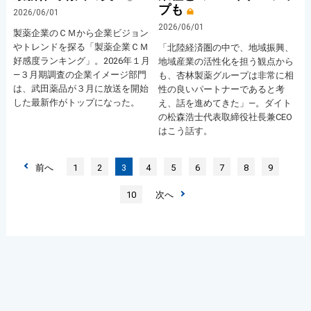
プも
2026/06/01
2026/06/01
製薬企業のＣＭから企業ビジョン
やトレンドを探る「製薬企業ＣＭ
「北陸経済圏の中で、地域振興、
好感度ランキング」。2026年１月
地域産業の活性化を担う観点から
―３月期調査の企業イメージ部門
も、杏林製薬グループは非常に相
は、武田薬品が３月に放送を開始
性の良いパートナーであると考
した最新作がトップになった。
え、話を進めてきた」―。ダイト
の松森浩士代表取締役社長兼CEO
はこう話す。
前へ
1
2
3
4
5
6
7
8
9
10
次へ