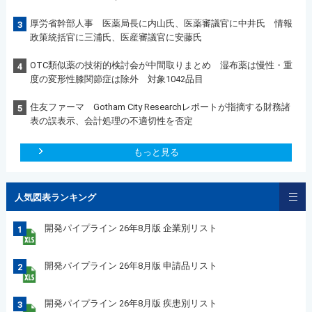
厚労省幹部人事 医薬局長に内山氏、医薬審議官に中井氏 情報
3
政策統括官に三浦氏、医産審議官に安藤氏
OTC類似薬の技術的検討会が中間取りまとめ 湿布薬は慢性・重
4
度の変形性膝関節症は除外 対象1042品目
住友ファーマ Gotham City Researchレポートが指摘する財務諸
5
表の誤表示、会計処理の不適切性を否定
もっと見る
人気図表ランキング
開発パイプライン 26年8月版 企業別リスト
1
開発パイプライン 26年8月版 申請品リスト
2
開発パイプライン 26年8月版 疾患別リスト
3