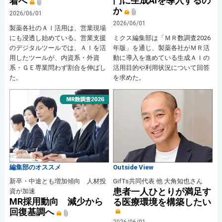
門に生成AIを導入するの
着へ
か
2026/06/01
2026/06/01
製薬各社のＡＩ活用は、営業現場
にも浸透し始めている。営業支援
ミクス編集部は「ＭＲ数調査2026
のデジタルツールでは、ＡＩを活
年版」を通じ、製薬各社がＭＲ活
用したツールが、内資系・外資
動に導入を進めている生成ＡＩの
系・ＧＥ専業問わず割合を伸ばし
活用目的や利用状況について回答
た。
を求めた。
編集部のオススメ
Outside View
新卒・中途とも増加傾向 人材投
GifTs共同代表 他 大角知也さん
患者一人ひとりが満足す
資が加速
MR採用動向 減少から
る医療環境を構築したい
回復基調へ
2026/06/01