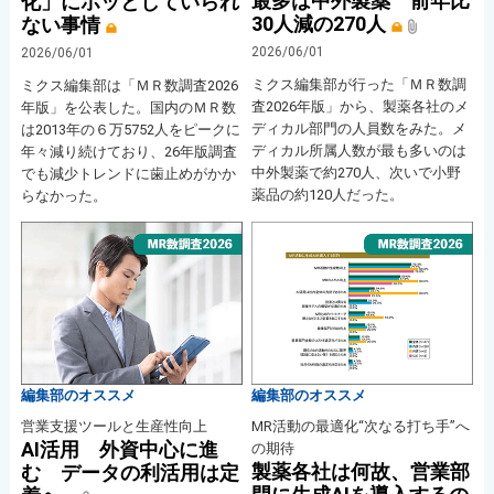
最多は中外製薬 前年比
化」にホッとしていられ
30人減の270人
ない事情
2026/06/01
2026/06/01
ミクス編集部が行った「ＭＲ数調
ミクス編集部は「ＭＲ数調査2026
査2026年版」から、製薬各社のメ
年版」を公表した。国内のＭＲ数
ディカル部門の人員数をみた。メ
は2013年の６万5752人をピークに
ディカル所属人数が最も多いのは
年々減り続けており、26年版調査
中外製薬で約270人、次いで小野
でも減少トレンドに歯止めがかか
薬品の約120人だった。
らなかった。
編集部のオススメ
編集部のオススメ
営業支援ツールと生産性向上
MR活動の最適化“次なる打ち手”へ
AI活用 外資中心に進
の期待
製薬各社は何故、営業部
む データの利活用は定