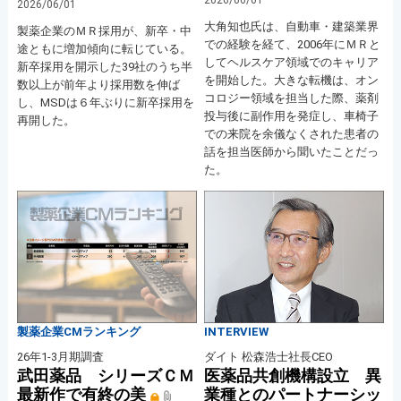
2026/06/01
大角知也氏は、自動車・建築業界
製薬企業のＭＲ採用が、新卒・中
での経験を経て、2006年にＭＲと
途ともに増加傾向に転じている。
してヘルスケア領域でのキャリア
新卒採用を開示した39社のうち半
を開始した。大きな転機は、オン
数以上が前年より採用数を伸ば
コロジー領域を担当した際、薬剤
し、MSDは６年ぶりに新卒採用を
投与後に副作用を発症し、車椅子
再開した。
での来院を余儀なくされた患者の
話を担当医師から聞いたことだっ
た。
製薬企業CMランキング
INTERVIEW
26年1-3月期調査
ダイト 松森浩士社長CEO
武田薬品 シリーズＣＭ
医薬品共創機構設立 異
最新作で有終の美
業種とのパートナーシッ