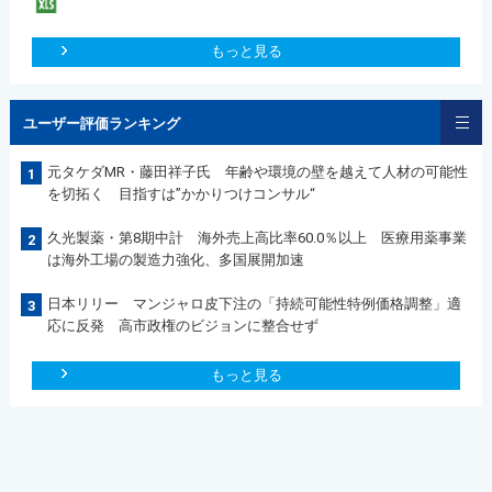
もっと見る
ユーザー評価ランキング
元タケダMR・藤田祥子氏 年齢や環境の壁を越えて人材の可能性
1
を切拓く 目指すは”かかりつけコンサル“
久光製薬・第8期中計 海外売上高比率60.0％以上 医療用薬事業
2
は海外工場の製造力強化、多国展開加速
日本リリー マンジャロ皮下注の「持続可能性特例価格調整」適
3
応に反発 高市政権のビジョンに整合せず
もっと見る