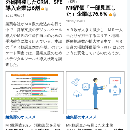
外部開発したCRM、SFE
（KPI）
MR評価「一部見直し
導入企業は6割
た」企業は76.6％
2025/06/01
2025/06/01
製薬各社がＭＲ数の絞込みを行う
中で、営業支援のデジタルツール
ＭＲ数が大きく減少し、ＭＲ一人
導入やＭＲの生産性向上のための
当たりが担当するエリア・地域、
手法確立に取り組んでいる。本誌
医療施設数が拡大する中で、ＭＲ
の「ＭＲ数調査2025年版」のアン
自身の活動評価基準（KPI）はどの
ケート調査では、営業支援のため
ように変化しているのだろうか。
のデジタルツールの導入状況を調
査した。
編集部のオススメ
編集部のオススメ
MR数調査2025 活動形態を分析
MR数調査から見えた未来像