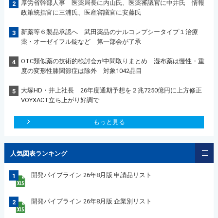
厚労省幹部人事 医薬局長に内山氏、医薬審議官に中井氏 情報
2
政策統括官に三浦氏、医産審議官に安藤氏
新薬等６製品承認へ 武田薬品のナルコレプシータイプ１治療
3
薬・オーゼイフル錠など 第一部会が了承
OTC類似薬の技術的検討会が中間取りまとめ 湿布薬は慢性・重
4
度の変形性膝関節症は除外 対象1042品目
大塚HD・井上社長 26年度通期予想を２兆7250億円に上方修正
5
VOYXACT立ち上がり好調で
もっと見る
人気図表ランキング
開発パイプライン 26年8月版 申請品リスト
1
開発パイプライン 26年8月版 企業別リスト
2