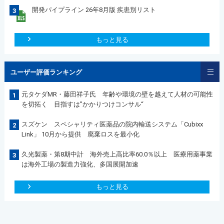
開発パイプライン 26年8月版 疾患別リスト
3
もっと見る
ユーザー評価ランキング
元タケダMR・藤田祥子氏 年齢や環境の壁を越えて人材の可能性
1
を切拓く 目指すは”かかりつけコンサル“
スズケン スペシャリティ医薬品の院内輸送システム「Cubixx
2
Link」 10月から提供 廃棄ロスを最小化
久光製薬・第8期中計 海外売上高比率60.0％以上 医療用薬事業
3
は海外工場の製造力強化、多国展開加速
もっと見る