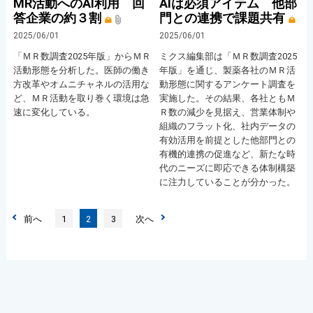
MR活動へのAI利用 回
AIは必須アイテム 他部
答企業の約３割
門との連携で課題共有
2025/06/01
2025/06/01
「ＭＲ数調査2025年版」からＭＲ
ミクス編集部は「ＭＲ数調査2025
活動形態を分析した。医師の働き
年版」を通じ、製薬各社のＭＲ活
方改革やオムニチャネルの活用な
動形態に関するアンケート調査を
ど、ＭＲ活動を取り巻く環境は急
実施した。その結果、各社ともＭ
速に変化している。
Ｒ数の減少を見据え、営業体制や
組織のフラット化、社内データの
有効活用を前提とした他部門との
有機的連携の促進など、新たな時
代のニーズに即応できる体制構築
に注力していることが分かった。
前へ
1
2
3
次へ