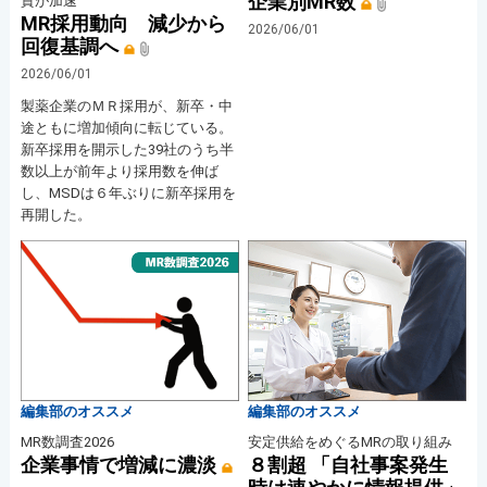
企業別MR数
資が加速
MR採用動向 減少から
2026/06/01
回復基調へ
2026/06/01
製薬企業のＭＲ採用が、新卒・中
途ともに増加傾向に転じている。
新卒採用を開示した39社のうち半
数以上が前年より採用数を伸ば
し、MSDは６年ぶりに新卒採用を
再開した。
編集部のオススメ
編集部のオススメ
MR数調査2026
安定供給をめぐるMRの取り組み
企業事情で増減に濃淡
８割超 「自社事案発生