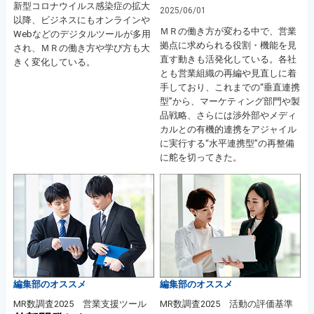
新型コロナウイルス感染症の拡大
2025/06/01
以降、ビジネスにもオンラインや
ＭＲの働き方が変わる中で、営業
Webなどのデジタルツールが多用
拠点に求められる役割・機能を見
され、ＭＲの働き方や学び方も大
直す動きも活発化している。各社
きく変化している。
とも営業組織の再編や見直しに着
手しており、これまでの“垂直連携
型”から、マーケティング部門や製
品戦略、さらには渉外部やメディ
カルとの有機的連携をアジャイル
に実行する“水平連携型”の再整備
に舵を切ってきた。
編集部のオススメ
編集部のオススメ
MR数調査2025 営業支援ツール
MR数調査2025 活動の評価基準