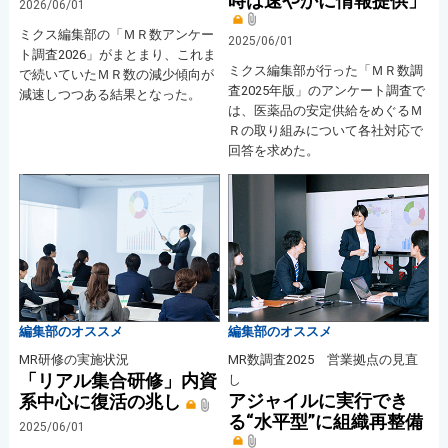
時は速やかに情報提供」
2026/06/01
ミクス編集部の「ＭＲ数アンケー
2025/06/01
ト調査2026」がまとまり、これま
ミクス編集部が行った「ＭＲ数調
で続いていたＭＲ数の減少傾向が
査2025年版」のアンケート調査で
減速しつつある結果となった。
は、医薬品の安定供給をめぐるＭ
Ｒの取り組みについて各社対応で
回答を求めた。
編集部のオススメ
編集部のオススメ
MR研修の実施状況
MR数調査2025 営業拠点の見直
「リアル集合研修」内資
し
アジャイルに実行でき
系中心に復活の兆し
る“水平型”に組織再整備
2025/06/01