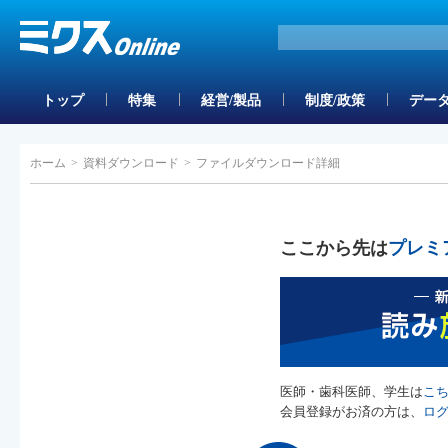
トップ
特集
経営/製品
制度/政策
データ
ホーム
>
資料ダウンロード
>
ファイルダウンロード詳細
ここから先は
プレミ
医師・歯科医師、学生は
こ
会員登録がお済の方は、
ロ