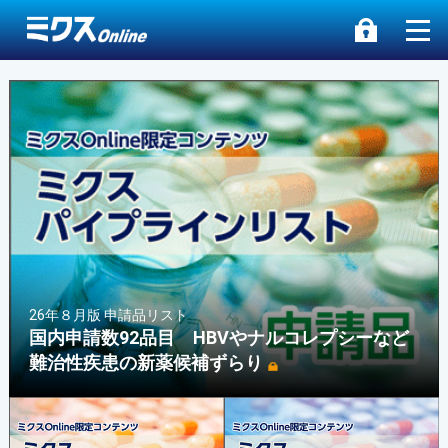
26年８月版 申請品リスト
国内申請数92品目 HBVやナルコレプシーなど
難治性疾患の新薬候補ずらり