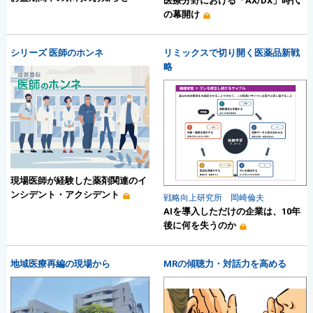
医療分野における「AX/DX」時代
の幕開け
シリーズ 医師のホンネ
リミックスで切り開く医薬品新戦
略
現場医師が経験した薬剤関連のイ
ンシデント・アクシデント
戦略向上研究所 岡崎倫夫
AIを導入しただけの企業は、10年
後に何を失うのか
地域医療再編の現場から
MRの傾聴力・対話力を高める