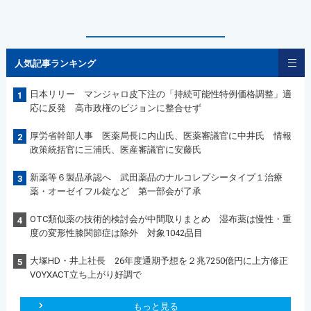
人気記事ランキング
日本リリー マンジャロ皮下注の「持続可能性特例価格調整」適
1
応に反発 高市政権のビジョンに整合せず
厚労省幹部人事 医薬局長に内山氏、医薬審議官に中井氏 情報
2
政策統括官に三浦氏、医産審議官に安藤氏
新薬等６製品承認へ 武田薬品のナルコレプシータイプ１治療
3
薬・オーゼイフル錠など 第一部会が了承
OTC類似薬の技術的検討会が中間取りまとめ 湿布薬は慢性・重
4
度の変形性膝関節症は除外 対象1042品目
大塚HD・井上社長 26年度通期予想を２兆7250億円に上方修正
5
VOYXACT立ち上がり好調で
もっと見る