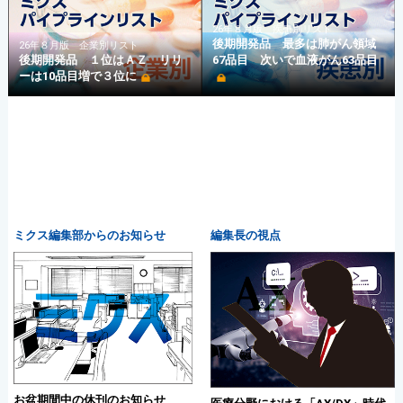
26年８月版 疾患別リスト
後期開発品 最多は肺がん領域
26年８月版 企業別リスト
後期開発品 １位はＡＺ リリ
67品目 次いで血液がん63品目
ーは10品目増で３位に
ミクス編集部からのお知らせ
編集長の視点
お盆期間中の休刊のお知らせ