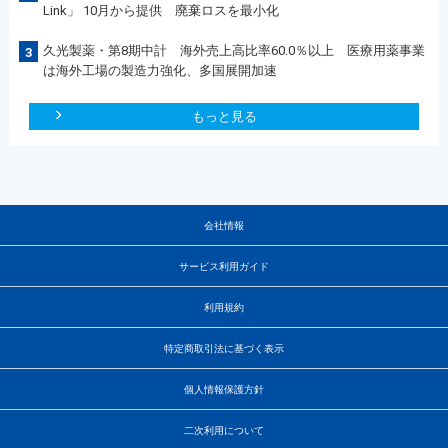
Link」 10月から提供 廃棄ロスを最小化
久光製薬・第8期中計 海外売上高比率60.0％以上 医療用薬事業
3
は海外工場の製造力強化、多国展開加速
もっと見る
会社情報
サービス利用ガイド
利用規約
特定商取引法に基づく表示
個人情報保護方針
二次利用について