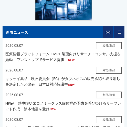
登録
新着ニュース
2026.08.07
経営/製品
医療情報プラットフォーム・MRT 製薬向けリサーチ・コンサル支援を
始動 ワンストップでサービス提供
2026.08.07
経営/製品
キッセイ薬品 欧州委員会（EC）がタブネオスの販売承認の取り消し
を決定したと発表 日本は対応協議中
2026.08.07
制度/政策
NPhA 熱中症やエコノミークラス症候群の予防を呼び掛けるリーフレ
ット作成 熊本地震を受け
2026.08.07
経営/製品