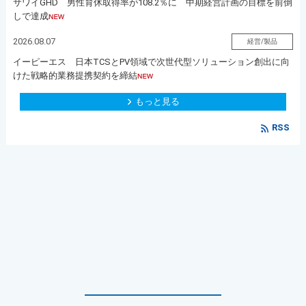
サワイGHD 男性育休取得率が108.2％に 中期経営計画の目標を前倒
しで達成
2026.08.07
経営/製品
イーピーエス 日本TCSとPV領域で次世代型ソリューション創出に向
けた戦略的業務提携契約を締結
もっと見る
RSS