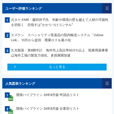
ユーザー評価ランキング
元タケダMR・藤田祥子氏 年齢や環境の壁を越えて人材の可能性
1
を切拓く 目指すは”かかりつけコンサル“
スズケン スペシャリティ医薬品の院内輸送システム「Cubixx
2
Link」 10月から提供 廃棄ロスを最小化
久光製薬・第8期中計 海外売上高比率60.0％以上 医療用薬事業
3
は海外工場の製造力強化、多国展開加速
もっと見る
人気図表ランキング
開発パイプライン 26年8月版 申請品リスト
1
開発パイプライン 26年8月版 企業別リスト
2