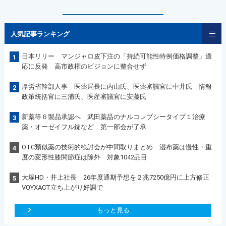
人気記事ランキング
日本リリー マンジャロ皮下注の「持続可能性特例価格調整」適
1
応に反発 高市政権のビジョンに整合せず
厚労省幹部人事 医薬局長に内山氏、医薬審議官に中井氏 情報
2
政策統括官に三浦氏、医産審議官に安藤氏
新薬等６製品承認へ 武田薬品のナルコレプシータイプ１治療
3
薬・オーゼイフル錠など 第一部会が了承
OTC類似薬の技術的検討会が中間取りまとめ 湿布薬は慢性・重
4
度の変形性膝関節症は除外 対象1042品目
大塚HD・井上社長 26年度通期予想を２兆7250億円に上方修正
5
VOYXACT立ち上がり好調で
もっと見る