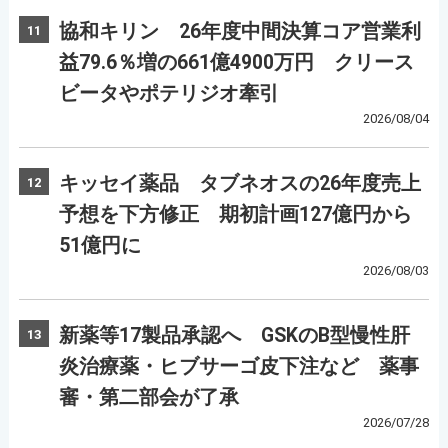
協和キリン 26年度中間決算コア営業利
11
益79.6％増の661億4900万円 クリース
ビータやポテリジオ牽引
2026/08/04
キッセイ薬品 タブネオスの26年度売上
12
予想を下方修正 期初計画127億円から
51億円に
2026/08/03
新薬等17製品承認へ GSKのB型慢性肝
13
炎治療薬・ヒブサーゴ皮下注など 薬事
審・第二部会が了承
2026/07/28