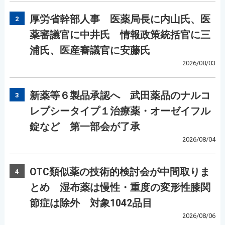
厚労省幹部人事 医薬局長に内山氏、医
2
薬審議官に中井氏 情報政策統括官に三
浦氏、医産審議官に安藤氏
2026/08/03
新薬等６製品承認へ 武田薬品のナルコ
3
レプシータイプ１治療薬・オーゼイフル
錠など 第一部会が了承
2026/08/04
OTC類似薬の技術的検討会が中間取りま
4
とめ 湿布薬は慢性・重度の変形性膝関
節症は除外 対象1042品目
2026/08/06