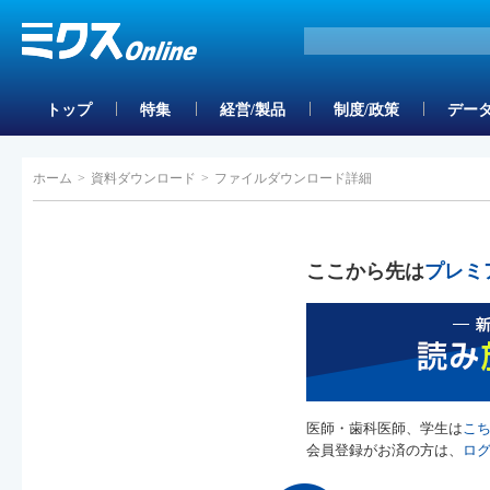
トップ
特集
経営/製品
制度/政策
データ
ホーム
>
資料ダウンロード
>
ファイルダウンロード詳細
ここから先は
プレミ
医師・歯科医師、学生は
こ
会員登録がお済の方は、
ロ