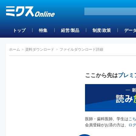
トップ
特集
経営/製品
制度/政策
データ
ホーム
>
資料ダウンロード
>
ファイルダウンロード詳細
ここから先は
プレミ
医師・歯科医師、学生は
こ
会員登録がお済の方は、
ロ