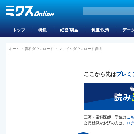
トップ
特集
経営/製品
制度/政策
データ
ホーム
>
資料ダウンロード
>
ファイルダウンロード詳細
ここから先は
プレミ
医師・歯科医師、学生は
こ
会員登録がお済の方は、
ロ