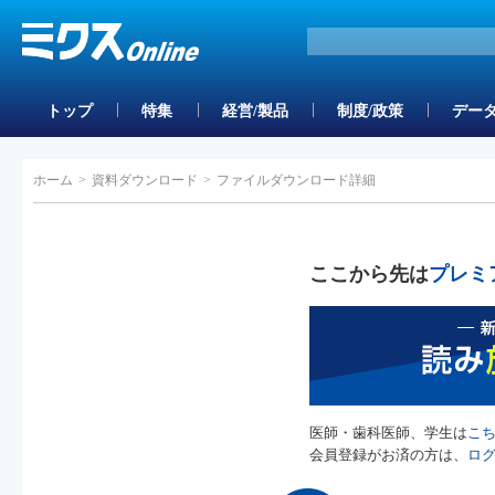
トップ
特集
経営/製品
制度/政策
データ
ホーム
>
資料ダウンロード
>
ファイルダウンロード詳細
ここから先は
プレミ
医師・歯科医師、学生は
こ
会員登録がお済の方は、
ロ