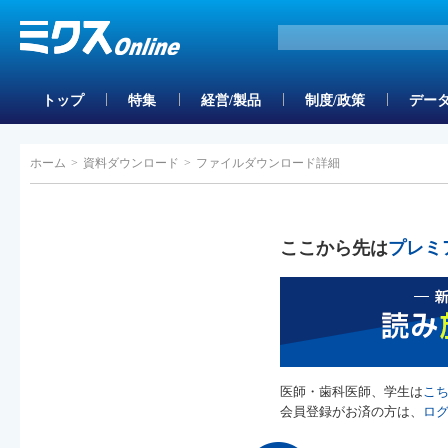
トップ
特集
経営/製品
制度/政策
データ
ホーム
>
資料ダウンロード
>
ファイルダウンロード詳細
ここから先は
プレミ
医師・歯科医師、学生は
こ
会員登録がお済の方は、
ロ