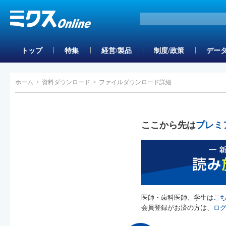
トップ
特集
経営/製品
制度/政策
データ
ホーム
>
資料ダウンロード
>
ファイルダウンロード詳細
ここから先は
プレミ
医師・歯科医師、学生は
こ
会員登録がお済の方は、
ロ