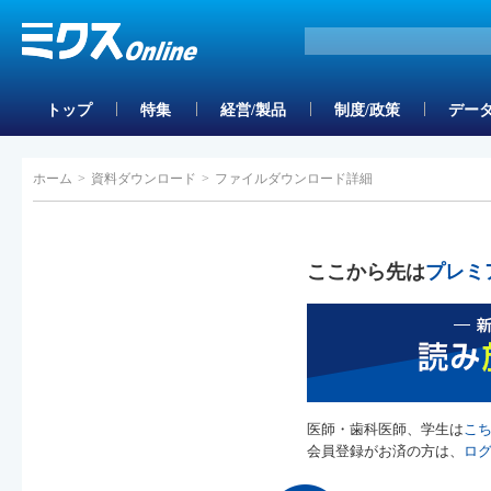
トップ
特集
経営/製品
制度/政策
データ
ホーム
>
資料ダウンロード
>
ファイルダウンロード詳細
ここから先は
プレミ
医師・歯科医師、学生は
こ
会員登録がお済の方は、
ロ