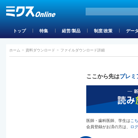
トップ
特集
経営/製品
制度/政策
データ
ホーム
>
資料ダウンロード
>
ファイルダウンロード詳細
ここから先は
プレミ
医師・歯科医師、学生は
こ
会員登録がお済の方は、
ロ